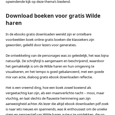
opwindende kijk op deze thema’s biedend.
Download boeken voor gratis Wilde
haren
In de ebooks gratis downloaden wereld zijn er ontelbare
voorbeelden boek online gratis boeken die klassiekers zijn
geworden, geliefd door lezers voor generaties.
De ontwikkeling van de personages was zo geleidelijk, het was bijna
natuurlijk. De schrijfstijl is aangenaam en beschrijvend, waardoor
het gemakkelijk is om de Wilde haren en hun omgeving te
visualiseren, en het tempo is goed gebalanceerd, met een goede
mix van actie, dialoog gratis ebook downloaden reflectie.
Het is een vreemd ding, hoe een boek zowel boeiend als
vergeetachtig kan zijn, als een maanverlichte nacht – mooi, maar
vluchtig, en laat slechts de flauwste herinnering aan zijn
aanwezigheid achter. Als lezer die altijd ebook downloaden pdf zoek
is naar iets nieuws en spannends, was ik enthousiast om de unieke
stem en perspectief van Wilde haren auteur te ontdekken, die op