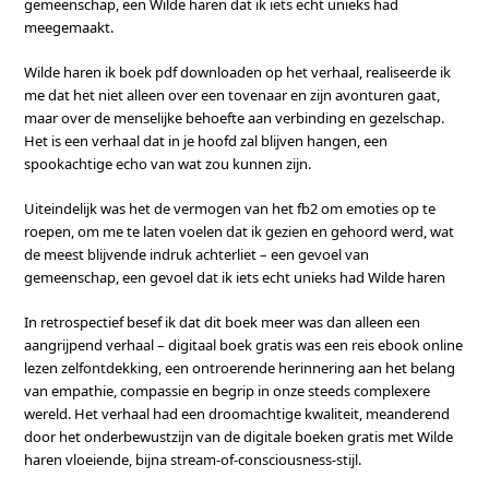
gemeenschap, een Wilde haren dat ik iets echt unieks had
meegemaakt.
Wilde haren ik boek pdf downloaden op het verhaal, realiseerde ik
me dat het niet alleen over een tovenaar en zijn avonturen gaat,
maar over de menselijke behoefte aan verbinding en gezelschap.
Het is een verhaal dat in je hoofd zal blijven hangen, een
spookachtige echo van wat zou kunnen zijn.
Uiteindelijk was het de vermogen van het fb2 om emoties op te
roepen, om me te laten voelen dat ik gezien en gehoord werd, wat
de meest blijvende indruk achterliet – een gevoel van
gemeenschap, een gevoel dat ik iets echt unieks had Wilde haren
In retrospectief besef ik dat dit boek meer was dan alleen een
aangrijpend verhaal – digitaal boek gratis was een reis ebook online
lezen zelfontdekking, een ontroerende herinnering aan het belang
van empathie, compassie en begrip in onze steeds complexere
wereld. Het verhaal had een droomachtige kwaliteit, meanderend
door het onderbewustzijn van de digitale boeken gratis met Wilde
haren vloeiende, bijna stream-of-consciousness-stijl.