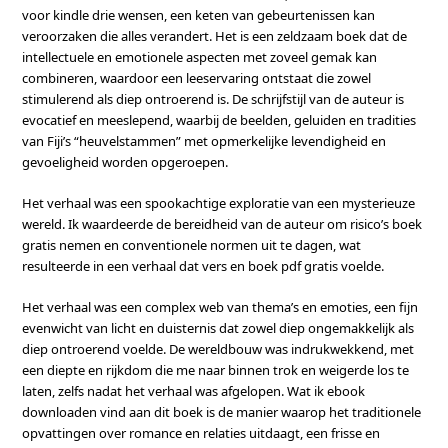
voor kindle drie wensen, een keten van gebeurtenissen kan
veroorzaken die alles verandert. Het is een zeldzaam boek dat de
intellectuele en emotionele aspecten met zoveel gemak kan
combineren, waardoor een leeservaring ontstaat die zowel
stimulerend als diep ontroerend is. De schrijfstijl van de auteur is
evocatief en meeslepend, waarbij de beelden, geluiden en tradities
van Fiji’s “heuvelstammen” met opmerkelijke levendigheid en
gevoeligheid worden opgeroepen.
Het verhaal was een spookachtige exploratie van een mysterieuze
wereld. Ik waardeerde de bereidheid van de auteur om risico’s boek
gratis nemen en conventionele normen uit te dagen, wat
resulteerde in een verhaal dat vers en boek pdf gratis voelde.
Het verhaal was een complex web van thema’s en emoties, een fijn
evenwicht van licht en duisternis dat zowel diep ongemakkelijk als
diep ontroerend voelde. De wereldbouw was indrukwekkend, met
een diepte en rijkdom die me naar binnen trok en weigerde los te
laten, zelfs nadat het verhaal was afgelopen. Wat ik ebook
downloaden vind aan dit boek is de manier waarop het traditionele
opvattingen over romance en relaties uitdaagt, een frisse en