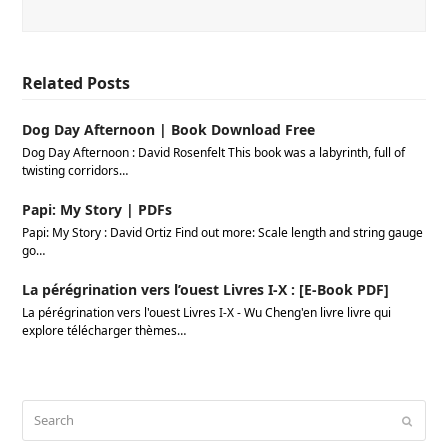
Related Posts
Dog Day Afternoon | Book Download Free
Dog Day Afternoon : David Rosenfelt This book was a labyrinth, full of
twisting corridors…
Papi: My Story | PDFs
Papi: My Story : David Ortiz Find out more: Scale length and string gauge
go…
La pérégrination vers l’ouest Livres I-X : [E-Book PDF]
La pérégrination vers l'ouest Livres I-X - Wu Cheng'en livre livre qui
explore télécharger thèmes…
Search
Submi