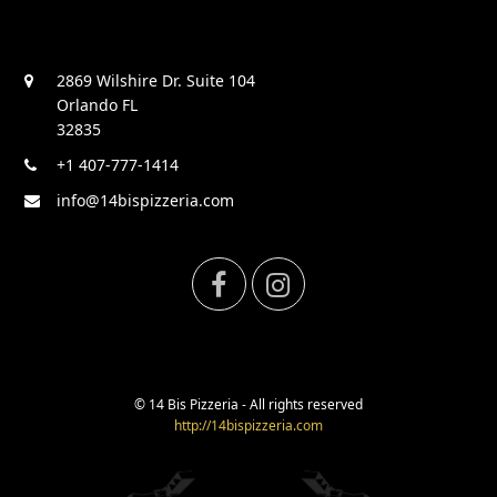
2869 Wilshire Dr. Suite 104
Orlando FL
32835
+1 407-777-1414
info@14bispizzeria.com
F
I
a
n
c
s
© 14 Bis Pizzeria - All rights reserved
http://14bispizzeria.com
e
t
b
a