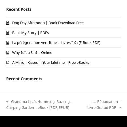
Recent Posts
Dog Day Afternoon | Book Download Free
Papi: My Story | PDFs
La pérégrination vers l’ouest Livres I-X : [E-Book PDF]
Why Is It a Sin? – Online
A Million Kisses in Your Lifetime – Free eBooks
Recent Comments
previous
Grandma Lisa’s Humming, Buzzing,
next
La Répudiation –
Chirping Garden – eBook [PDF, EPUB]
post:
Livre Gratuit PDF
post: