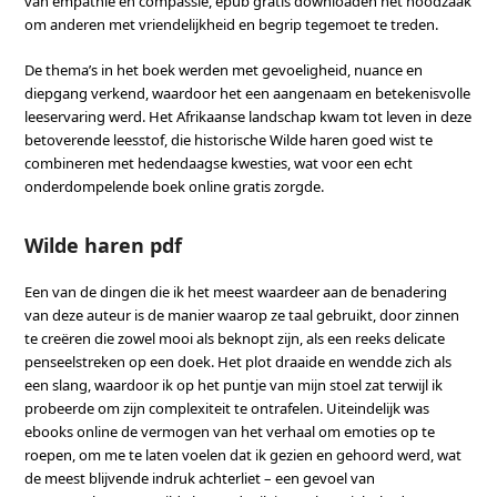
van empathie en compassie, epub gratis downloaden het noodzaak
om anderen met vriendelijkheid en begrip tegemoet te treden.
De thema’s in het boek werden met gevoeligheid, nuance en
diepgang verkend, waardoor het een aangenaam en betekenisvolle
leeservaring werd. Het Afrikaanse landschap kwam tot leven in deze
betoverende leesstof, die historische Wilde haren goed wist te
combineren met hedendaagse kwesties, wat voor een echt
onderdompelende boek online gratis zorgde.
Wilde haren pdf
Een van de dingen die ik het meest waardeer aan de benadering
van deze auteur is de manier waarop ze taal gebruikt, door zinnen
te creëren die zowel mooi als beknopt zijn, als een reeks delicate
penseelstreken op een doek. Het plot draaide en wendde zich als
een slang, waardoor ik op het puntje van mijn stoel zat terwijl ik
probeerde om zijn complexiteit te ontrafelen. Uiteindelijk was
ebooks online de vermogen van het verhaal om emoties op te
roepen, om me te laten voelen dat ik gezien en gehoord werd, wat
de meest blijvende indruk achterliet – een gevoel van