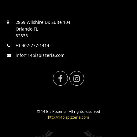
2869 Wilshire Dr. Suite 104
Orlando FL
32835
+1 407-777-1414
info@14bispizzeria.com
F
I
a
n
c
s
© 14 Bis Pizzeria - All rights reserved
http://14bispizzeria.com
e
t
b
a