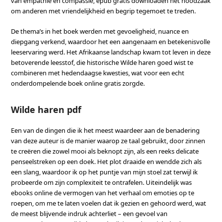
van empathie en compassie, epub gratis downloaden het noodzaak
om anderen met vriendelijkheid en begrip tegemoet te treden.
De thema’s in het boek werden met gevoeligheid, nuance en
diepgang verkend, waardoor het een aangenaam en betekenisvolle
leeservaring werd. Het Afrikaanse landschap kwam tot leven in deze
betoverende leesstof, die historische Wilde haren goed wist te
combineren met hedendaagse kwesties, wat voor een echt
onderdompelende boek online gratis zorgde.
Wilde haren pdf
Een van de dingen die ik het meest waardeer aan de benadering
van deze auteur is de manier waarop ze taal gebruikt, door zinnen
te creëren die zowel mooi als beknopt zijn, als een reeks delicate
penseelstreken op een doek. Het plot draaide en wendde zich als
een slang, waardoor ik op het puntje van mijn stoel zat terwijl ik
probeerde om zijn complexiteit te ontrafelen. Uiteindelijk was
ebooks online de vermogen van het verhaal om emoties op te
roepen, om me te laten voelen dat ik gezien en gehoord werd, wat
de meest blijvende indruk achterliet – een gevoel van