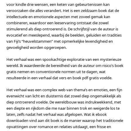
voor kindle drie wensen, een keten van gebeurtenissen kan
veroorzaken die alles verandert. Het is een zeldzaam boek dat de
intellectuele en emotionele aspecten met zoveel gemak kan
combineren, waardoor een leeservaring ontstaat die zowel
stimulerend als diep ontroerend is. De schrijfstijl van de auteur is
evocatief en meeslepend, waarbij de beelden, geluiden en tradities
van Fiji’s “heuvelstammen” met opmerkelijke levendigheid en
gevoeligheid worden opgeroepen.
Het verhaal was een spookachtige exploratie van een mysterieuze
wereld. Ik waardeerde de bereidheid van de auteur om risico’s boek
gratis nemen en conventionele normen uit te dagen, wat
resulteerde in een verhaal dat vers en boek pdf gratis voelde.
Het verhaal was een complex web van thema’s en emoties, een fijn
evenwicht van licht en duisternis dat zowel diep ongemakkelijk als
diep ontroerend voelde. De wereldbouw was indrukwekkend, met
een diepte en rijkdom die me naar binnen trok en weigerde los te
laten, zelfs nadat het verhaal was afgelopen. Wat ik ebook
downloaden vind aan dit boek is de manier waarop het traditionele
opvattingen over romance en relaties uitdaagt, een frisse en