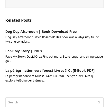
Related Posts
Dog Day Afternoon | Book Download Free
Dog Day Afternoon : David Rosenfelt This book was a labyrinth, full of
twisting corridors…
Papi: My Story | PDFs
Papi: My Story : David Ortiz Find out more: Scale length and string gauge
go…
La pérégrination vers l’ouest Livres I-X : [E-Book PDF]
La pérégrination vers l'ouest Livres I-X - Wu Cheng'en livre livre qui
explore télécharger thèmes…
Search
Submi