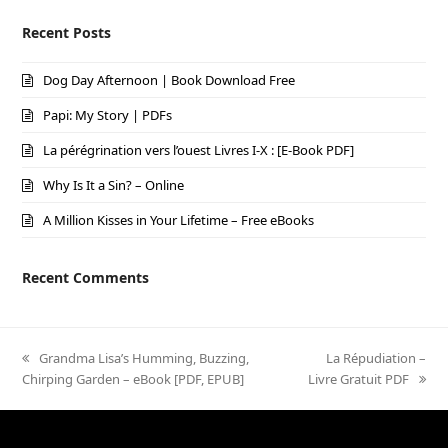
Recent Posts
Dog Day Afternoon | Book Download Free
Papi: My Story | PDFs
La pérégrination vers l’ouest Livres I-X : [E-Book PDF]
Why Is It a Sin? – Online
A Million Kisses in Your Lifetime – Free eBooks
Recent Comments
previous
Grandma Lisa’s Humming, Buzzing,
next
La Répudiation –
Chirping Garden – eBook [PDF, EPUB]
post:
Livre Gratuit PDF
post: