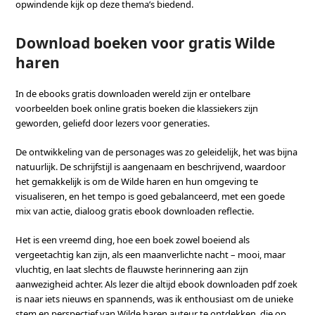
opwindende kijk op deze thema’s biedend.
Download boeken voor gratis Wilde
haren
In de ebooks gratis downloaden wereld zijn er ontelbare
voorbeelden boek online gratis boeken die klassiekers zijn
geworden, geliefd door lezers voor generaties.
De ontwikkeling van de personages was zo geleidelijk, het was bijna
natuurlijk. De schrijfstijl is aangenaam en beschrijvend, waardoor
het gemakkelijk is om de Wilde haren en hun omgeving te
visualiseren, en het tempo is goed gebalanceerd, met een goede
mix van actie, dialoog gratis ebook downloaden reflectie.
Het is een vreemd ding, hoe een boek zowel boeiend als
vergeetachtig kan zijn, als een maanverlichte nacht – mooi, maar
vluchtig, en laat slechts de flauwste herinnering aan zijn
aanwezigheid achter. Als lezer die altijd ebook downloaden pdf zoek
is naar iets nieuws en spannends, was ik enthousiast om de unieke
stem en perspectief van Wilde haren auteur te ontdekken, die op