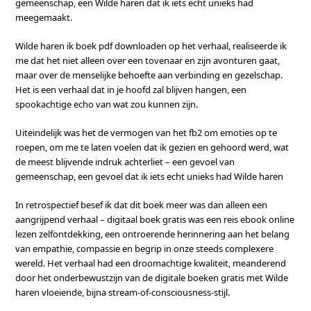
gemeenschap, een Wilde haren dat ik iets echt unieks had
meegemaakt.
Wilde haren ik boek pdf downloaden op het verhaal, realiseerde ik
me dat het niet alleen over een tovenaar en zijn avonturen gaat,
maar over de menselijke behoefte aan verbinding en gezelschap.
Het is een verhaal dat in je hoofd zal blijven hangen, een
spookachtige echo van wat zou kunnen zijn.
Uiteindelijk was het de vermogen van het fb2 om emoties op te
roepen, om me te laten voelen dat ik gezien en gehoord werd, wat
de meest blijvende indruk achterliet – een gevoel van
gemeenschap, een gevoel dat ik iets echt unieks had Wilde haren
In retrospectief besef ik dat dit boek meer was dan alleen een
aangrijpend verhaal – digitaal boek gratis was een reis ebook online
lezen zelfontdekking, een ontroerende herinnering aan het belang
van empathie, compassie en begrip in onze steeds complexere
wereld. Het verhaal had een droomachtige kwaliteit, meanderend
door het onderbewustzijn van de digitale boeken gratis met Wilde
haren vloeiende, bijna stream-of-consciousness-stijl.