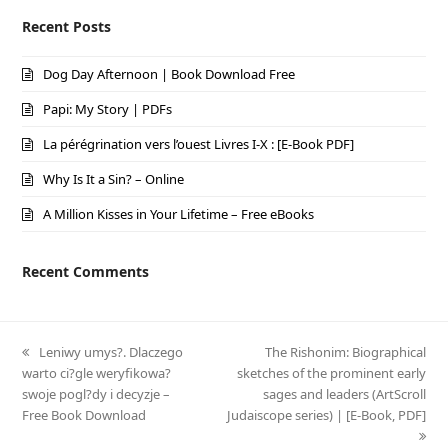
Recent Posts
Dog Day Afternoon | Book Download Free
Papi: My Story | PDFs
La pérégrination vers l’ouest Livres I-X : [E-Book PDF]
Why Is It a Sin? – Online
A Million Kisses in Your Lifetime – Free eBooks
Recent Comments
previous
Leniwy umys?. Dlaczego
next
The Rishonim: Biographical
warto ci?gle weryfikowa?
post:
sketches of the prominent early
post:
swoje pogl?dy i decyzje –
sages and leaders (ArtScroll
Free Book Download
Judaiscope series) | [E-Book, PDF]