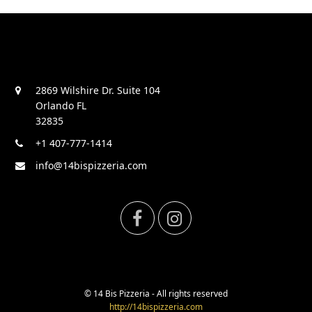
2869 Wilshire Dr. Suite 104
Orlando FL
32835
+1 407-777-1414
info@14bispizzeria.com
F
I
a
n
c
s
© 14 Bis Pizzeria - All rights reserved
http://14bispizzeria.com