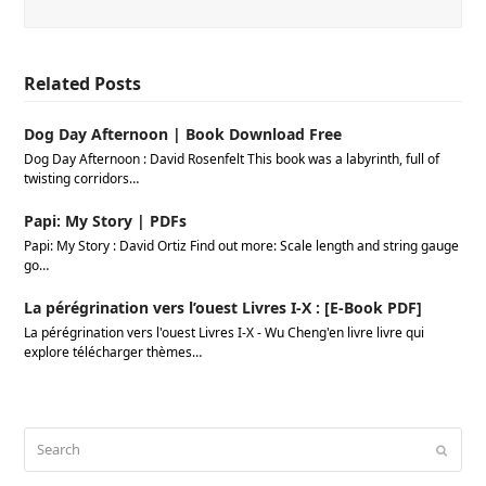
Related Posts
Dog Day Afternoon | Book Download Free
Dog Day Afternoon : David Rosenfelt This book was a labyrinth, full of
twisting corridors…
Papi: My Story | PDFs
Papi: My Story : David Ortiz Find out more: Scale length and string gauge
go…
La pérégrination vers l’ouest Livres I-X : [E-Book PDF]
La pérégrination vers l'ouest Livres I-X - Wu Cheng'en livre livre qui
explore télécharger thèmes…
Search
Submi