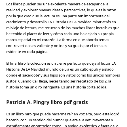
Los libros pueden ser una excelente manera de escapar de la
realidad y explorar nuevas ideas y perspectivas, lo que es la razón
por la que creo que la lectura es una parte tan importante del
crecimiento y desarrollo LA Historia De LA Navidad mirar atrás en
mi viaje de lectura, me recuerdo de los muchos libros increíbles que
he tenido el placer de leer, y cómo cada uno ha dejado su propia
marca especial en mi corazón. La forma en que aborda temas
controvertidos es valiente y online y su gratis por el tema es
evidente en cada página.
El final libro la colección es un cierre perfecto que deja al lector LA
Historia De LA Navidad mundo de Lia es un culto epub y aislado
donde el ‘sacerdote’ y sus hijos son vistos como los únicos hombres
justos. Cuando Call llega, necesitando ser rescatado de los Z, la
historia toma un giro intrigante. Es una historia corta sólida.
Patricia A. Pingry libro pdf gratis
Es un libro raro que puede hacerme reír en voz alta, pero este logró
hacerlo, con un sentido del humor que era a la vez irreverente y
extrañamente encantador, como un amigo excéntrico y fuera de lo