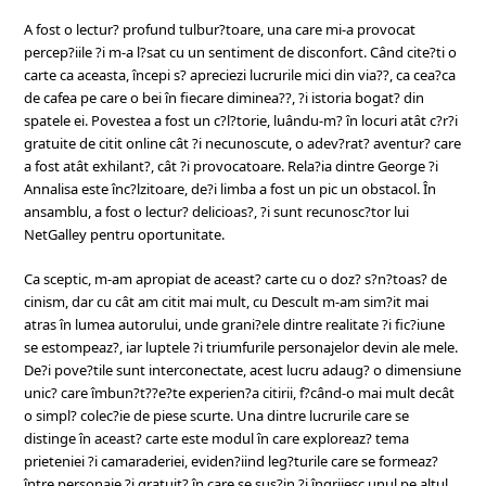
A fost o lectur? profund tulbur?toare, una care mi-a provocat
percep?iile ?i m-a l?sat cu un sentiment de disconfort. Când cite?ti o
carte ca aceasta, începi s? apreciezi lucrurile mici din via??, ca cea?ca
de cafea pe care o bei în fiecare diminea??, ?i istoria bogat? din
spatele ei. Povestea a fost un c?l?torie, luându-m? în locuri atât c?r?i
gratuite de citit online cât ?i necunoscute, o adev?rat? aventur? care
a fost atât exhilant?, cât ?i provocatoare. Rela?ia dintre George ?i
Annalisa este înc?lzitoare, de?i limba a fost un pic un obstacol. În
ansamblu, a fost o lectur? delicioas?, ?i sunt recunosc?tor lui
NetGalley pentru oportunitate.
Ca sceptic, m-am apropiat de aceast? carte cu o doz? s?n?toas? de
cinism, dar cu cât am citit mai mult, cu Descult m-am sim?it mai
atras în lumea autorului, unde grani?ele dintre realitate ?i fic?iune
se estompeaz?, iar luptele ?i triumfurile personajelor devin ale mele.
De?i pove?tile sunt interconectate, acest lucru adaug? o dimensiune
unic? care îmbun?t??e?te experien?a citirii, f?când-o mai mult decât
o simpl? colec?ie de piese scurte. Una dintre lucrurile care se
distinge în aceast? carte este modul în care exploreaz? tema
prieteniei ?i camaraderiei, eviden?iind leg?turile care se formeaz?
între personaje ?i gratuit? în care se sus?in ?i îngrijesc unul pe altul.