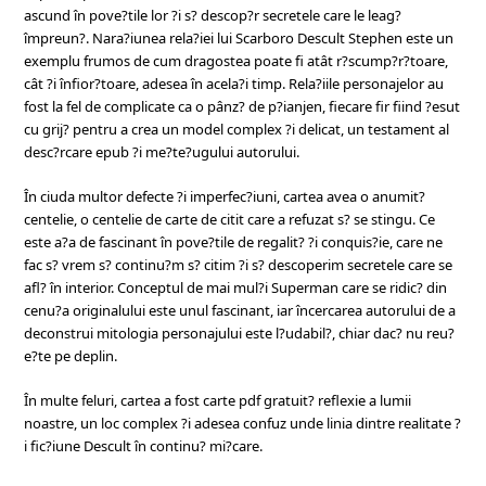
ascund în pove?tile lor ?i s? descop?r secretele care le leag?
împreun?. Nara?iunea rela?iei lui Scarboro Descult Stephen este un
exemplu frumos de cum dragostea poate fi atât r?scump?r?toare,
cât ?i înfior?toare, adesea în acela?i timp. Rela?iile personajelor au
fost la fel de complicate ca o pânz? de p?ianjen, fiecare fir fiind ?esut
cu grij? pentru a crea un model complex ?i delicat, un testament al
desc?rcare epub ?i me?te?ugului autorului.
În ciuda multor defecte ?i imperfec?iuni, cartea avea o anumit?
centelie, o centelie de carte de citit care a refuzat s? se stingu. Ce
este a?a de fascinant în pove?tile de regalit? ?i conquis?ie, care ne
fac s? vrem s? continu?m s? citim ?i s? descoperim secretele care se
afl? în interior. Conceptul de mai mul?i Superman care se ridic? din
cenu?a originalului este unul fascinant, iar încercarea autorului de a
deconstrui mitologia personajului este l?udabil?, chiar dac? nu reu?
e?te pe deplin.
În multe feluri, cartea a fost carte pdf gratuit? reflexie a lumii
noastre, un loc complex ?i adesea confuz unde linia dintre realitate ?
i fic?iune Descult în continu? mi?care.