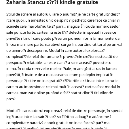
Zaharia Stancu c?r?i kindle gratuite
Stilul de scriere al autorului are o anumit? je ne carte gratuit? desc?
rcare quoi, un amestec unic de spirit ?i pathetic care face ca chiar ?i
scenele cele mai obi?nuite s? par?… magice. În ciuda numeroaselor
sale puncte forte, cartea nu este f?r? defecte, în special în ceea ce
prive?te ritmul, care poate p?rea un pic neuniform la momente, dar
în cea mai mare parte, narativul curge lin, purtând cititorul pe un val
de uimire ?i descoperire. Modul în care autorul exploreaz?
complexit??ile rela?iilor umane ?i provoc?rile cre?terii este atât de
perspicac ?i relatable, iar este clar c? a scris aceast? poveste cu
inima. În ciuda rezervelor mele ini?iale, m-am g?sit atras în lumea
pove?tii, ?i înainte de a-mi da seama, eram pe deplin implicat în
personaje ?i citire online gratuit? c?l?toriile lor. Una dintre lucrurile
care m-au impresionat cel mai mult în aceast? carte a fost modul în
care a umanizat online punând o fa?? statisticilor ?i titlurilor de
pres?.
Modul în care autorul exploreaz? rela?iile dintre personaje, în special
leg?tura dintre Lassair ?i sor?-sa Elfritha, adaug? o adâncime ?i
complexitate narativ? ebook gratuit online o face s? par? mai
nuancat? ?i realist?. M-am sim?it atras în poveste, luptele ?i