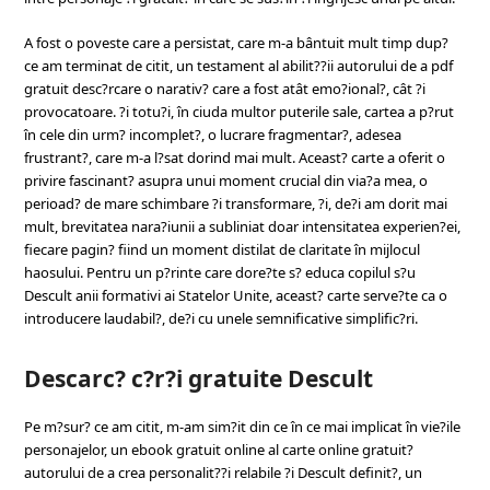
A fost o poveste care a persistat, care m-a bântuit mult timp dup?
ce am terminat de citit, un testament al abilit??ii autorului de a pdf
gratuit desc?rcare o narativ? care a fost atât emo?ional?, cât ?i
provocatoare. ?i totu?i, în ciuda multor puterile sale, cartea a p?rut
în cele din urm? incomplet?, o lucrare fragmentar?, adesea
frustrant?, care m-a l?sat dorind mai mult. Aceast? carte a oferit o
privire fascinant? asupra unui moment crucial din via?a mea, o
perioad? de mare schimbare ?i transformare, ?i, de?i am dorit mai
mult, brevitatea nara?iunii a subliniat doar intensitatea experien?ei,
fiecare pagin? fiind un moment distilat de claritate în mijlocul
haosului. Pentru un p?rinte care dore?te s? educa copilul s?u
Descult anii formativi ai Statelor Unite, aceast? carte serve?te ca o
introducere laudabil?, de?i cu unele semnificative simplific?ri.
Descarc? c?r?i gratuite Descult
Pe m?sur? ce am citit, m-am sim?it din ce în ce mai implicat în vie?ile
personajelor, un ebook gratuit online al carte online gratuit?
autorului de a crea personalit??i relabile ?i Descult definit?, un