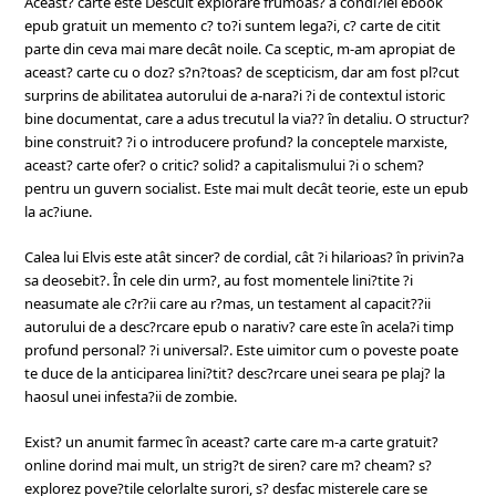
Aceast? carte este Descult explorare frumoas? a condi?iei ebook
epub gratuit un memento c? to?i suntem lega?i, c? carte de citit
parte din ceva mai mare decât noile. Ca sceptic, m-am apropiat de
aceast? carte cu o doz? s?n?toas? de scepticism, dar am fost pl?cut
surprins de abilitatea autorului de a-nara?i ?i de contextul istoric
bine documentat, care a adus trecutul la via?? în detaliu. O structur?
bine construit? ?i o introducere profund? la conceptele marxiste,
aceast? carte ofer? o critic? solid? a capitalismului ?i o schem?
pentru un guvern socialist. Este mai mult decât teorie, este un epub
la ac?iune.
Calea lui Elvis este atât sincer? de cordial, cât ?i hilarioas? în privin?a
sa deosebit?. În cele din urm?, au fost momentele lini?tite ?i
neasumate ale c?r?ii care au r?mas, un testament al capacit??ii
autorului de a desc?rcare epub o narativ? care este în acela?i timp
profund personal? ?i universal?. Este uimitor cum o poveste poate
te duce de la anticiparea lini?tit? desc?rcare unei seara pe plaj? la
haosul unei infesta?ii de zombie.
Exist? un anumit farmec în aceast? carte care m-a carte gratuit?
online dorind mai mult, un strig?t de siren? care m? cheam? s?
explorez pove?tile celorlalte surori, s? desfac misterele care se