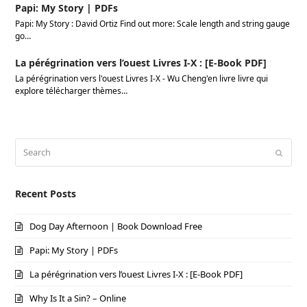
Papi: My Story | PDFs
Papi: My Story : David Ortiz Find out more: Scale length and string gauge
go…
La pérégrination vers l’ouest Livres I-X : [E-Book PDF]
La pérégrination vers l'ouest Livres I-X - Wu Cheng'en livre livre qui
explore télécharger thèmes…
Search
Submi
Recent Posts
Dog Day Afternoon | Book Download Free
Papi: My Story | PDFs
La pérégrination vers l’ouest Livres I-X : [E-Book PDF]
Why Is It a Sin? – Online