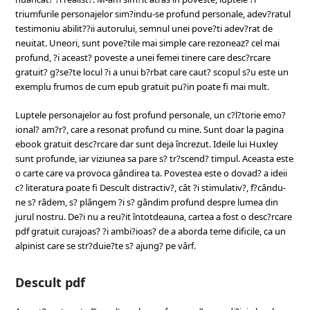
triumfurile personajelor sim?indu-se profund personale, adev?ratul
testimoniu abilit??ii autorului, semnul unei pove?ti adev?rat de
neuitat. Uneori, sunt pove?tile mai simple care rezoneaz? cel mai
profund, ?i aceast? poveste a unei femei tinere care desc?rcare
gratuit? g?se?te locul ?i a unui b?rbat care caut? scopul s?u este un
exemplu frumos de cum epub gratuit pu?in poate fi mai mult.
Luptele personajelor au fost profund personale, un c?l?torie emo?
ional? am?r?, care a resonat profund cu mine. Sunt doar la pagina
ebook gratuit desc?rcare dar sunt deja încrezut. Ideile lui Huxley
sunt profunde, iar viziunea sa pare s? tr?scend? timpul. Aceasta este
o carte care va provoca gândirea ta. Povestea este o dovad? a ideii
c? literatura poate fi Descult distractiv?, cât ?i stimulativ?, f?cându-
ne s? râdem, s? plângem ?i s? gândim profund despre lumea din
jurul nostru. De?i nu a reu?it întotdeauna, cartea a fost o desc?rcare
pdf gratuit curajoas? ?i ambi?ioas? de a aborda teme dificile, ca un
alpinist care se str?duie?te s? ajung? pe vârf.
Descult pdf