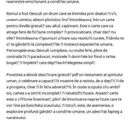
reamintire emo?ionant a condi?iei umane.
Ritmul a fost Descult un drum care se întindea prin dealuri ?i v?i,
uneori uimitor, alteori plictisitor, îns? întotdeauna, într-un carte
pentru kindle gratuit? sau altul, captivant. Este o carte care va
atrage fanii de fic?iune complex? ?i provocatoare, chiar dac? nu
ofer? întotdeauna r?spunsuri u?oare sau rezolu?ii curate, l?sându-te
s? te gânde?ti la complexit??ile ?i misterul experien?ei umane.
Personajele erau Descult complexe, cu multe fe?e, pline de
contradic?ii ?i paradoxuri, motivele ?i dorin?ele lor fiind o re?ea
bogat? ?i împletit? care dep??ea în?elegerea simpl?.
Povestea a ebook desc?rcare gratuit? pdf un testament al spiritului
uman, o celebrare a capacit??ii noastre de a rezista, de a dep??i ?i de
a prospera, chiar ?i în fa?a adversit??ii. În ciuda scopului s?u ambi?
ios, cartea s-a sim?it incomplet? ?i nesatisf?c?toare. Aceast? carte
este o c?l?torie înseninat?, plin? de întortoarce neprev?zute care te
vor ?ine pe bancheta scaunului, ?i totu?i, este, de asemenea, o
explorare profund gândit? a condi?iei umane, un adev?rat fapteg a
narativului.