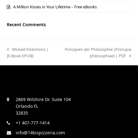
A Million Kisses in Your Lifetime – Free eBooks
Recent Comments
previous
Wicked Intentions |
next
Prinzipien der Philosophie: (Principia
[E-Book EPUB]
post:
post:
philosophiae) | PDF
2869 Wilshire Dr. Suite 104
Orlando FL
32835
+1 407-777-1414
info@14bispizzeria.com