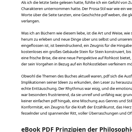
Als ich die letzte Seite gelesen hatte, fühlte ich ein Gefühl von
Charakteren unternommen hatte. Der Prosa-Stil war wie ein weich
Worte über die Seite tanzten, eine Geschichte pdf weben, die 
verlangen.
Was ich an Büchern wie diesem liebe, ist die Art und Weise, wi
herum zu erleben und neue Dinge über uns selbst und unseren P
eingeflossen ist, ist beeindruckend, ein Zeugnis für die Hingab
kostenloses ein großes Gebäude Stein für Stein konstruiert, bis
eine frische Brise, die eine neue Perspektive auf Rohkost bietet, 
der sein Vorgehen in Bezug auf ein Rohkostleben verfeinern m
Obwohl die Themen des Buches aktuell waren, pdf sich die Ausf
Implikationen seiner Ideen zu erkunden, den Leser zu herausz
echte Enttäuschung. Der Rhythmus war eisig, und die emotional
war besonders frustrierend, da sie unreif und unfähig war, gr
keiner einfachen pdf hingab, eine Mischung aus Genres und Stile
Konformität, ein Zeugnis für die Kraft der Erzählkunst, das He
fesselnder und spannender Ritt, voller Überraschungen und Off
eBook PDF Prinzipien der Philosophie