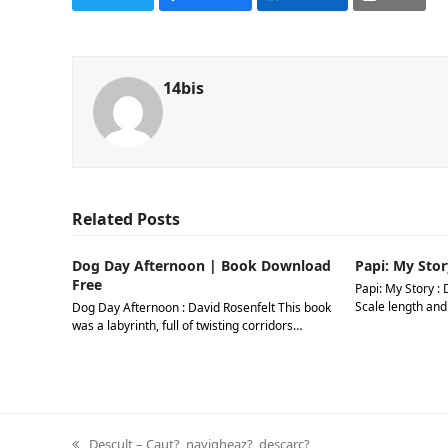
14bis
Related Posts
Dog Day Afternoon | Book Download
Papi: My Stor
Free
Papi: My Story : 
Scale length and
Dog Day Afternoon : David Rosenfelt This book
was a labyrinth, full of twisting corridors…
previous
Descult – Caut?, navigheaz?, descarc?