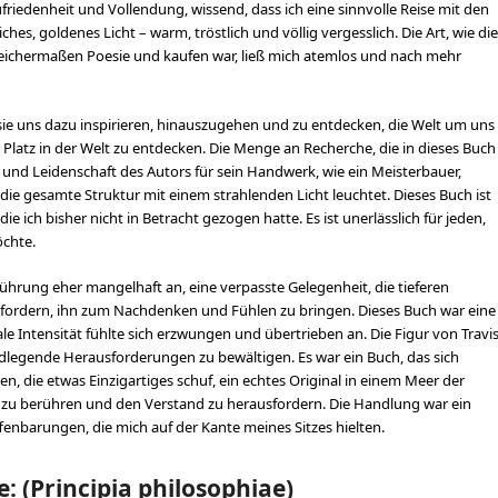
 Zufriedenheit und Vollendung, wissend, dass ich eine sinnvolle Reise mit den
es, goldenes Licht – warm, tröstlich und völlig vergesslich. Die Art, wie die
gleichermaßen Poesie und kaufen war, ließ mich atemlos und nach mehr
e sie uns dazu inspirieren, hinauszugehen und zu entdecken, die Welt um uns
latz in der Welt zu entdecken. Die Menge an Recherche, die in dieses Buch
e und Leidenschaft des Autors für sein Handwerk, wie ein Meisterbauer,
 die gesamte Struktur mit einem strahlenden Licht leuchtet. Dieses Buch ist
die ich bisher nicht in Betracht gezogen hatte. Es ist unerlässlich für jeden,
öchte.
ührung eher mangelhaft an, eine verpasste Gelegenheit, die tieferen
ufordern, ihn zum Nachdenken und Fühlen zu bringen. Dieses Buch war eine
e Intensität fühlte sich erzwungen und übertrieben an. Die Figur von Travi
undlegende Herausforderungen zu bewältigen. Es war ein Buch, das sich
n, die etwas Einzigartiges schuf, ein echtes Original in einem Meer der
rz zu berühren und den Verstand zu herausfordern. Die Handlung war ein
enbarungen, die mich auf der Kante meines Sitzes hielten.
: (Principia philosophiae)