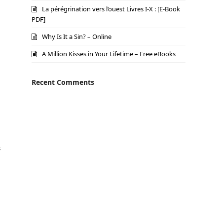
La pérégrination vers l’ouest Livres I-X : [E-Book
PDF]
Why Is It a Sin? – Online
A Million Kisses in Your Lifetime – Free eBooks
Recent Comments
s