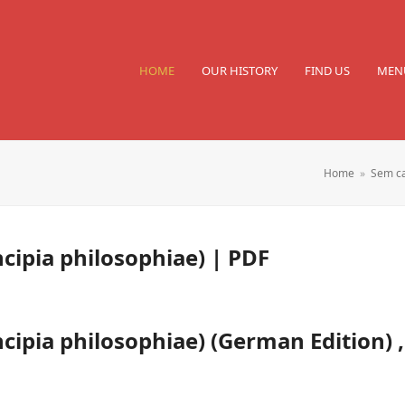
HOME
OUR HISTORY
FIND US
MEN
Home
»
Sem ca
ncipia philosophiae) | PDF
ncipia philosophiae) (German Edition) ,