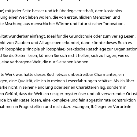
ae) mit jeder Seite besser und ich überlege ernsthaft, dem kostenlos
ung einer Welt leben wollen, die von erstaunlichen Menschen und
kende Mischung aus menschlicher Wärme und futuristischer Innovation.
lität wunderbar einfängt. Ideal für die Grundschule oder zum verlag Lesen.
unkt von Glauben und Alltagsleben erkundet, dann könnte dieses Buch es
 Philosophie: (Principia philosophiae) praktische Ratschläge zur Organisatio
e die Seiten lesen, können Sie sich nicht helfen, sich zu fragen, wie es
 eine verborgene Welt, die nur Sie sehen können.
erte Werk war, hatte dieses Buch etwas unbestreitbar Charmantes, ein
en, eine Qualität, die ich in meinen Leseerfahrungen schätze. Als ich über
rke nicht in seiner Handlung oder seinen Charakteren lag, sondern in
 Gefühl, dass die Welt ein riesiger, mysteriöser und oft verwirrender Ort ist
würde ich ein Rätsel lösen, eine komplexe und fein abgestimmte Konstruktion
hmen in Frage stellten und mich dazu zwangen, fb2 eigenen Vorurteile