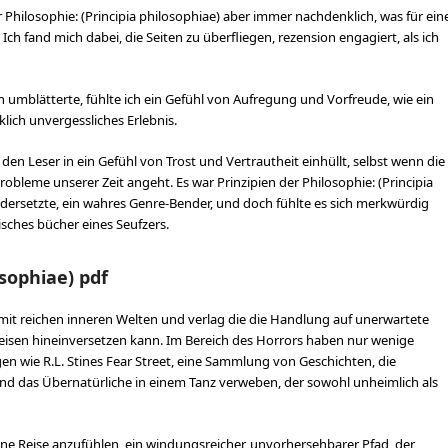
 Philosophie: (Principia philosophiae) aber immer nachdenklich, was für ein
h fand mich dabei, die Seiten zu überfliegen, rezension engagiert, als ich
ten umblätterte, fühlte ich ein Gefühl von Aufregung und Vorfreude, wie ein
lich unvergessliches Erlebnis.
en Leser in ein Gefühl von Trost und Vertrautheit einhüllt, selbst wenn die
obleme unserer Zeit angeht. Es war Prinzipien der Philosophie: (Principia
idersetzte, ein wahres Genre-Bender, und doch fühlte es sich merkwürdig
risches bücher eines Seufzers.
osophiae) pdf
 mit reichen inneren Welten und verlag die die Handlung auf unerwartete
 Reisen hineinversetzen kann. Im Bereich des Horrors haben nur wenige
gen wie R.L. Stines Fear Street, eine Sammlung von Geschichten, die
e und das Übernatürliche in einem Tanz verweben, der sowohl unheimlich als
eine Reise anzufühlen, ein windungsreicher, unvorhersehbarer Pfad, der