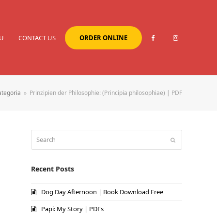
U
CONTACT US
ORDER ONLINE
tegoria
»
Prinzipien der Philosophie: (Principia philosophiae) | PDF
Search
Submit
Recent Posts
Dog Day Afternoon | Book Download Free
Papi: My Story | PDFs