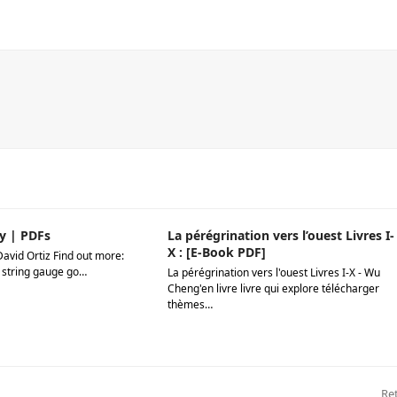
y | PDFs
La pérégrination vers l’ouest Livres I-
X : [E-Book PDF]
David Ortiz Find out more:
 string gauge go…
La pérégrination vers l'ouest Livres I-X - Wu
Cheng'en livre livre qui explore télécharger
thèmes…
ne
Re