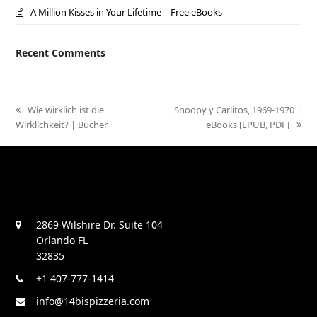
A Million Kisses in Your Lifetime – Free eBooks
Recent Comments
previous
Wie wirklich ist die
next
Snoopy y Carlitos, 1969-1970 |
Wirklichkeit? | Bücher
post:
post:
eBooks [EPUB, PDF]
2869 Wilshire Dr. Suite 104
Orlando FL
32835
+1 407-777-1414
info@14bispizzeria.com