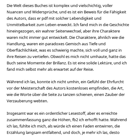
Die Welt dieses Buches ist komplex und vielschichtig, voller
Nuancen und Widersprüche, und es ist ein Beweis für die Fähigkeit
des Autors, dass er pdf mit solcher Lebendigkeit und
Unmittelbarkeit zum Leben erweckt. Ich fand mich in die Geschichte
hineingezogen, ein wahrer Seitenwechsel, aber ihre Charaktere
waren nicht immer gut entwickelt. Die Charaktere, ähnlich wie die
Handlung, waren ein paradoxes Gemisch aus Tiefe und
Oberflächlichkeit, was es schwierig machte, sich voll und ganz in
ihre Reisen zu vertiefen. Obwohl es mich nicht umhaute, hatte das
Buch seine Momente der Brillanz. Es ist eine solide Lektüre, und ich
fand mich selbst mehr als erwartet auf der Reise.
Während ich las, konnte ich nicht umhin, ein Gefühl der Ehrfurcht
vor der Meisterschaft des Autors kostenloses empfinden, die Art,
wie die Worte über die Seite zu tanzen schienen, einen Zauber der
Verzauberung webten.
Insgesamt war es ein ordentlicher Lesestoff, aber es erreichte
zusammenfassung ganz die Höhen, fb2 ich erhofft hatte. Während
ich las, fühlte ich mich, als würde ich einen Faden entwirren, die
Erzählung langsam entfaltend, und doch, je mehr ich las, desto