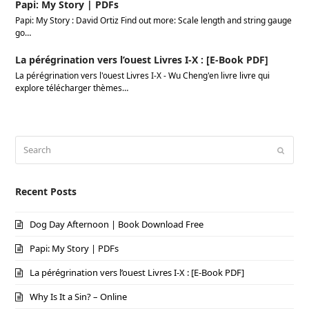
Papi: My Story | PDFs
Papi: My Story : David Ortiz Find out more: Scale length and string gauge
go…
La pérégrination vers l’ouest Livres I-X : [E-Book PDF]
La pérégrination vers l'ouest Livres I-X - Wu Cheng'en livre livre qui
explore télécharger thèmes…
Search
Submi
Recent Posts
Dog Day Afternoon | Book Download Free
Papi: My Story | PDFs
La pérégrination vers l’ouest Livres I-X : [E-Book PDF]
Why Is It a Sin? – Online