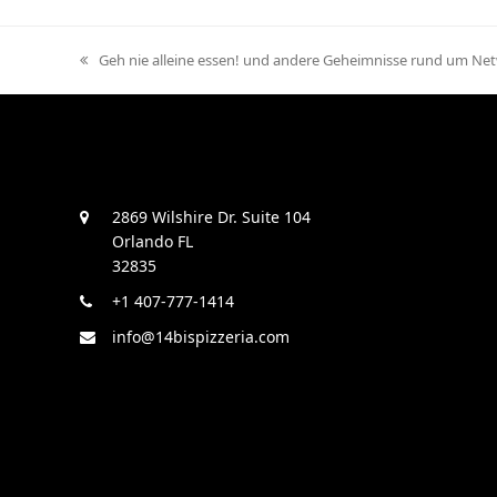
previous
Geh nie alleine essen! und andere Geheimnisse rund um Netw
post:
2869 Wilshire Dr. Suite 104
Orlando FL
32835
+1 407-777-1414
info@14bispizzeria.com