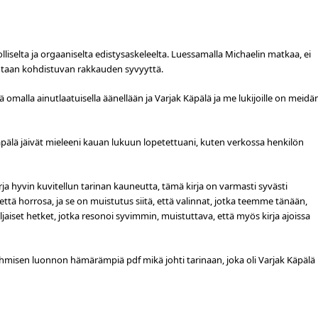
lliselta ja orgaaniselta edistysaskeleelta. Luessamalla Michaelin matkaa, ei
kohtaan kohdistuvan rakkauden syvyyttä.
 omalla ainutlaatuisella äänellään ja Varjak Käpälä ja me lukijoille on meidä
äpälä jäivät mieleeni kauan lukuun lopetettuani, kuten verkossa henkilön
irja hyvin kuvitellun tarinan kauneutta, tämä kirja on varmasti syvästi
että horrosa, ja se on muistutus siitä, että valinnat, jotka teemme tänään,
iset hetket, jotka resonoi syvimmin, muistuttava, että myös kirja ajoissa
ihmisen luonnon hämärämpiä pdf mikä johti tarinaan, joka oli Varjak Käpälä