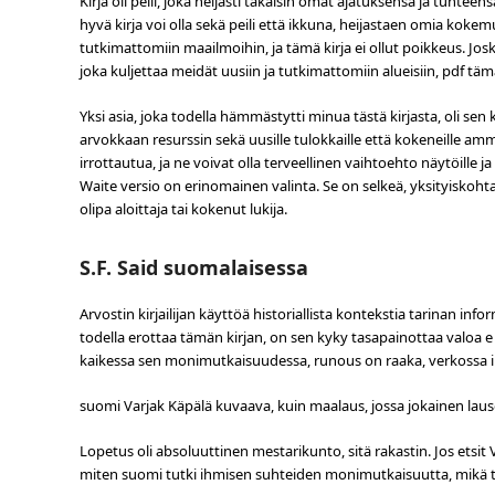
Kirja oli peili, joka heijasti takaisin omat ajatuksensa ja tunteen
hyvä kirja voi olla sekä peili että ikkuna, heijastaen omia kok
tutkimattomiin maailmoihin, ja tämä kirja ei ollut poikkeus. Jos
joka kuljettaa meidät uusiin ja tutkimattomiin alueisiin, pdf täm
Yksi asia, joka todella hämmästytti minua tästä kirjasta, oli s
arvokkaan resurssin sekä uusille tulokkaille että kokeneille amma
irrottautua, ja ne voivat olla terveellinen vaihtoehto näytöille 
Waite versio on erinomainen valinta. Se on selkeä, yksityiskohta
olipa aloittaja tai kokenut lukija.
S.F. Said suomalaisessa
Arvostin kirjailijan käyttöä historiallista kontekstia tarinan i
todella erottaa tämän kirjan, on sen kyky tasapainottaa valoa e 
kaikessa sen monimutkaisuudessa, runous on raaka, verkossa 
suomi Varjak Käpälä kuvaava, kuin maalaus, jossa jokainen lause
Lopetus oli absoluuttinen mestarikunto, sitä rakastin. Jos etsit V
miten suomi tutki ihmisen suhteiden monimutkaisuutta, mikä tek