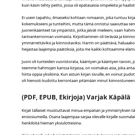
kuin käsin tehty peitto, jossa oli epätasaisia ompeleita ja haalis
Ei usein tapahtu, ilmaiseksi kohtaan romaanin, joka tuntuu kirja
kokemukseeni ja tunteihini, mutta tämä onnistui saavuttaa sen
juonenkäänteet tai ympäristö, jotka jäivät mieleeni, vaan hahmo
tarinankerronnan voimasta. Kirjoittaminen oli terävää ja kiinn
ymmärrettäviksi ja kiinnostaviksi. Harrin on päättävä, haluaako h
heijastaa laajempia päätöksiä, joita me kaikki kohtaamme eläm
Juoni oli tunteiden vuoristorata, kääntyen ja kääntyen tavoin, 
teemme hahmojen kanssa kirjassa, on voimakas asia, joka antaa 
hinta oppia yksilöinä. Kun astuin kirjan sivuille, en voinut pudo
oli hienosti kudottu kerrontaan pitämään minut kiinnostuneen
(PDF, EPUB, Ekirjoja) Varjak Käpälä
Kirjat tällaiset muistuttavat minua empatian ja ymmärryksen tä
ensiosiumeilla. Osana laajempaa sarjaa olevalle kirjalle suomalai
henkilöitä hieman yksiulotteisina.