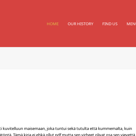
HOME
OUR HISTORY
FIND US
MEN
ti kuvitelluun maisemaan, joka tuntui sekä tutulta että kummemalta, kuin
öntä. Tämä kirja ei ehkä ollut pdf mutta sen virheet olivat osa sen vievettä,