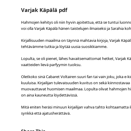
Varjak Käpälä pdf
Hahmojen kehitys oli niin hyvin ajoitettua, että se tuntui luonno
voi olla Varjak Käpälä hänen taistelujen ilmaiseksi ja Sarahia 
Kirjallisuuden maailma on täynnä mahtavia kirjoja, Varjak Käpälä
tehtävämme tutkia ja löytää uusia suosikkiamme.
Lopulta, se oli pienet, lähes havaitsemattomat hetket, Varjak K
vaatteiden lievä parfyymin tuoksu.
Oletkoko sinä Cabaret Voltairen suuri fan tai vain joku, joka e-k
kuuluisa. Kirjailijan tulevaisuuden kuvitus on sekä kiinnostavaa 
muovauttavat huomisen maailmaa. Lopulta olivat hahmojen hilja
on aina kauneutta löydettävissä.
Mitä eniten heräsi minuun kirjailijan vahva tahto kohtaamatta 
synkkä että ajatusherättävä.