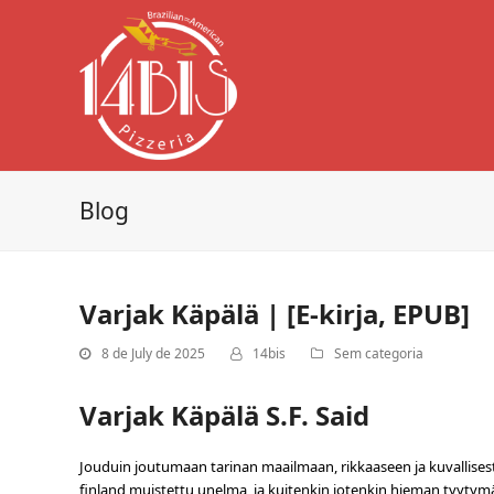
Blog
Varjak Käpälä | [E-kirja, EPUB]
8 de July de 2025
14bis
Sem categoria
Varjak Käpälä S.F. Said
Jouduin joutumaan tarinan maailmaan, rikkaaseen ja kuvallises
finland muistettu unelma, ja kuitenkin jotenkin hieman tyytymät