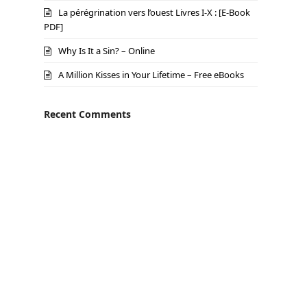
La pérégrination vers l’ouest Livres I-X : [E-Book
PDF]
Why Is It a Sin? – Online
A Million Kisses in Your Lifetime – Free eBooks
Recent Comments