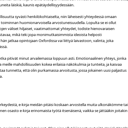
tuneita läiskiä, kaunis epätäydellisyydessään.
llisuutta syvästi henkilökohtaiselta, niin läheisesti yhteydessä omaan
 toiminnan huomionarvoisella arvostuneisuudella. Lopulta se ei ollut
jen väliset hiljaiset, vaatimattomat yhteydet, todiste hienovaraisen
ostavaa, mikä teki jopa monimutkaisimmista ideoista helposti
än jatkaa opintojaan Oxfordissa vai liittyä laivastoon, valinta, joka
ässä.
jotka pitivät minut arvailemassa loppuun asti. Emotionaalinen yhteys, jonka
meille mahdollisuuden kokea erilaisia näkökulmia ja tunteita, ja kasvaa
ttaa tunnetta, että olin purkamassa arvoitusta, jossa jokainen uusi paljastus
a.
rkeydestä, e-kirja meidän pitäisi koskaan arvostella muita ulkonäkömme tai
nen osasto e-kirja erinomaista työtä itsenäisenä, vaikka se jättääkin joitakin