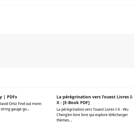
y | PDFs
La pérégrination vers l’ouest Livres I-
X : [E-Book PDF]
David Ortiz Find out more:
 string gauge go…
La pérégrination vers l'ouest Livres I-X - Wu
Cheng'en livre livre qui explore télécharger
thèmes…