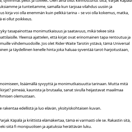
sa, syvimmät pelot ja toiveet. Olen aina ollut kiinnostunut siitä, Varjak Käpälä
emuksiamme ja tunteitamme, samalla kun tarjoaa vilahdus uusiin ja
kus kirja voi olla enemmän kuin pelkkä tarina – se voi olla kokemus, matka,
ä ei ollut poikkeus.
en kyky tasapainottaa monimutkaisuus ja saatavuus, mikä tekee siitä
ttilaisille. Yleensä ajattelen, että kirjat ovat erinomainen tapa rentoutua ja
ja muille viihdemuodoille. Jos olet Rider-Waite Tarotin ystävä, tämä Universal
inen ja täydellinen kenelle hinta joka haluaa syventää tarot-harjoitustaan,
nformoimiseen, lisäämällä syvyyttä ja monimutkaisuutta tarinaan. Mutta mitä
kirjat? pimeää, kaunista ja brutaalia, sanat sivulla heijastavat maailmaa
ihmisen olemustaan.
 rakentaa edellistä ja luo elävän, yksityiskohtaisen kuvan.
arjak Käpälä ja kriittistä elämäkertaa, tämä ei varmasti ole se. Rakastin sitä,
i siitä fi monipuolisen ja ajatuksia herättävän luku.