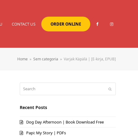
U
CONTACT US
ORDER ONLINE
Home
»
Sem categoria
»
Varjak Käpälä | [E-kirja, EPUB]
Search
Submit
Recent Posts
Dog Day Afternoon | Book Download Free
Papi: My Story | PDFs