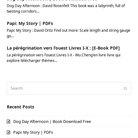
Dog Day Afternoon : David Rosenfelt This book was a labyrinth, full of
twisting corridors…
Papi: My Story | PDFs
Papi: My Story : David Ortiz Find out more: Scale length and string gauge
go…
La pérégrination vers l’ouest Livres I-X : [E-Book PDF]
La pérégrination vers l'ouest Livres I-X - Wu Cheng'en livre livre qui
explore télécharger thèmes…
Search
Submi
Recent Posts
Dog Day Afternoon | Book Download Free
Papi: My Story | PDFs