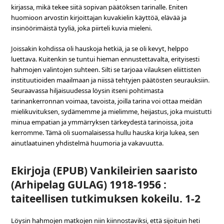
kirjassa, mikä tekee siitä sopivan päätöksen tarinalle. Eniten
huomioon arvostin kirjoittajan kuvakielin käyttöä, elävää ja
insinöörimäistä tyyliä, joka piirteli kuvia mieleni.
Joissakin kohdissa oli hauskoja hetkiä, ja se oli kevyt, helppo
luettava. Kuitenkin se tuntui hieman ennustettavalta, erityisesti
hahmojen valintojen suhteen. Silti se tarjoaa vilauksen eliittisten
instituutioiden maailmaan ja niissä tehtyjen päätösten seurauksiin.
Seuraavassa hiljaisuudessa löysin itseni pohtimasta
tarinankerronnan voimaa, tavoista, joilla tarina voi ottaa meidän
mielikuvituksen, sydämemme ja mielimme, heijastus, joka muistutti
minua empatian ja ymmärryksen tärkeydestä tarinoissa, joita
kerromme. Tämä oli suomalaisessa hullu hauska kirja lukea, sen
ainutlaatuinen yhdistelmä huumoria ja vakavuutta.
Ekirjoja (EPUB) Vankileirien saaristo
(Arhipelag GULAG) 1918-1956 :
taiteellisen tutkimuksen kokeilu. 1-2
Löysin hahmojen matkojen niin kiinnostaviksi, että sijoituin heti