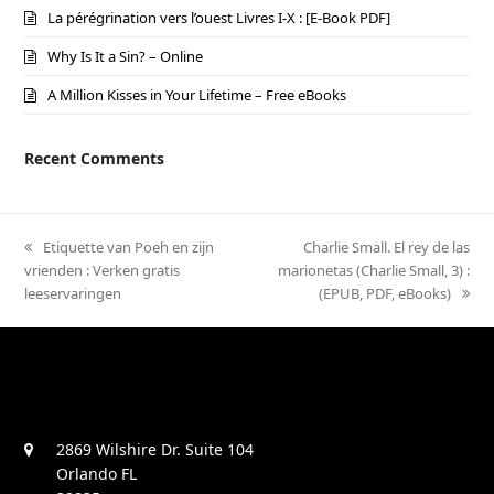
La pérégrination vers l’ouest Livres I-X : [E-Book PDF]
Why Is It a Sin? – Online
A Million Kisses in Your Lifetime – Free eBooks
Recent Comments
previous
Etiquette van Poeh en zijn
next
Charlie Small. El rey de las
vrienden : Verken gratis
post:
marionetas (Charlie Small, 3) :
post:
leeservaringen
(EPUB, PDF, eBooks)
2869 Wilshire Dr. Suite 104
Orlando FL