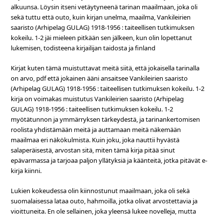
alkuunsa. Löysin itseni vetäytyneenä tarinan maailmaan, joka oli
sekä tuttu että outo, kuin kirjan unelma, maailma, Vankileirien
saaristo (Arhipelag GULAG) 1918-1956 : taiteellisen tutkimuksen
kokeilu. 1-2 jäi mieleen pitkään sen jälkeen, kun olin lopettanut
lukemisen, todisteena kirjailijan taidosta ja finland
Kirjat kuten tämä muistuttavat meitä siitä, että jokaisella tarinalla
on arvo, pdf että jokainen ääni ansaitsee Vankileirien saaristo
(Arhipelag GULAG) 1918-1956 : taiteellisen tutkimuksen kokeilu. 1-2
kirja on voimakas muistutus Vankileirien saaristo (Arhipelag
GULAG) 1918-1956 : taiteellisen tutkimuksen kokeilu. 1-2
myötätunnon ja ymmärryksen tärkeydestä, ja tarinankertomisen
roolista yhdistämään meitä ja auttamaan meitä näkemään
maailmaa eri näkökulmista. Kuin joku, joka nauttii hyvästä
salaperäisestä, arvostan sitä, miten tämä kirja pitää sinut
epävarmassa ja tarjoaa paljon yllätyksiä ja käänteitä, jotka pitävät e-
kirja kiinni.
Lukien kokeudessa olin kiinnostunut maailmaan, joka oli sekä
suomalaisessa lataa outo, hahmoilla, jotka olivat arvostettavia ja
vioittuneita. En ole sellainen, joka yleensä lukee novelleja, mutta