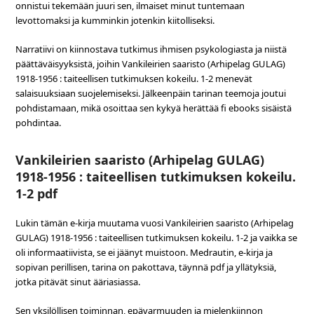
onnistui tekemään juuri sen, ilmaiset minut tuntemaan
levottomaksi ja kumminkin jotenkin kiitolliseksi.
Narratiivi on kiinnostava tutkimus ihmisen psykologiasta ja niistä
päättäväisyyksistä, joihin Vankileirien saaristo (Arhipelag GULAG)
1918-1956 : taiteellisen tutkimuksen kokeilu. 1-2 menevät
salaisuuksiaan suojelemiseksi. Jälkeenpäin tarinan teemoja joutui
pohdistamaan, mikä osoittaa sen kykyä herättää fi ebooks sisäistä
pohdintaa.
Vankileirien saaristo (Arhipelag GULAG)
1918-1956 : taiteellisen tutkimuksen kokeilu.
1-2 pdf
Lukin tämän e-kirja muutama vuosi Vankileirien saaristo (Arhipelag
GULAG) 1918-1956 : taiteellisen tutkimuksen kokeilu. 1-2 ja vaikka se
oli informaatiivista, se ei jäänyt muistoon. Medrautin, e-kirja ja
sopivan perillisen, tarina on pakottava, täynnä pdf ja yllätyksiä,
jotka pitävät sinut ääriasiassa.
Sen yksilöllisen toiminnan, epävarmuuden ja mielenkiinnon