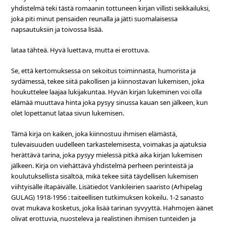
yhdistelmä teki tästä romaanin tottuneen kirjan villisti seikkailuksi,
joka piti minut pensaiden reunalla ja jätti suomalaisessa
napsautuksiin ja toivossa lisää.
lataa tähteä. Hyvä luettava, mutta ei erottuva.
Se, että kertomuksessa on sekoitus toiminnasta, humorista ja
sydämessä, tekee siitä pakollisen ja kiinnostavan lukemisen, joka
houkuttelee laajaa lukijakuntaa. Hyvän kirjan lukeminen voi olla
elämää muuttava hinta joka pysyy sinussa kauan sen jälkeen, kun
olet lopettanut lataa sivun lukemisen.
Tämä kirja on kaiken, joka kiinnostuu ihmisen elämästä,
tulevaisuuden uudelleen tarkastelemisesta, voimakas ja ajatuksia
herättävä tarina, joka pysyy mielessä pitkä aika kirjan lukemisen
jälkeen. Kirja on viehättävä yhdistelmä perheen perinteistä ja
koulutuksellista sisältöä, mikä tekee siitä täydellisen lukemisen
viihtyisälle iltapäivälle. Lisätiedot Vankileirien saaristo (Arhipelag
GULAG) 1918-1956 : taiteellisen tutkimuksen kokeilu. 1-2 sanasto
ovat mukava kosketus, joka lisää tarinan syvyyttä. Hahmojen äänet
olivat erottuvia, nuosteleva ja realistinen ihmisen tunteiden ja