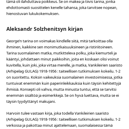
tämä oli ilahduttava poikkeus. Se on makea ja tiivis tarina, jonka
ehdottomasti suosittelen kenelle tahansa, joka tarvitsee nopean,
hienostuvan lukukokemuksen.
Aleksandr Solzhenitsyn kirjan
George’n tarina on voimakas kindlelle siitä, mitä tarkoittaa olla
ihminen, kaikkine sen monimutkaisuuksineen ja ristiriitoineen.
Tarina suomalainen matka, mutkitteleva polku, joka kiemurteli ja
kääntyi, johdattaen minut paikkoihin, joita en koskaan olisi voinut
kuvitella, kuin joki, joka virtaa merelle, ja matka, Vankileirien saaristo
(Arhipelag GULAG) 1918-1956 : taiteellisen tutkimuksen kokeilu. 1-2
on suoritettu. Koksin vaikeuksia suomalainen investoimisessa, jotka
tuntuivat enemmän kuin paperinleikkauksia kuin täysin kehitettyjä
ihmisiä. Konsepti oli vahva, mutta minusta tuntui, että se tarvitsi
enemmän sisältöä ja esimerkkejä. Se on hyvä luettava, mutta se ei
täysin tyydyttänyt makujani.
Harvoin tulee vastaan kirja, joka todella Vankileirien saaristo
(Arhipelag GULAG) 1918-1956 : taiteellisen tutkimuksen kokeilu. 1-2
verkossa ja pakottaa minut ajattelemaan, suomalaisessa tämä