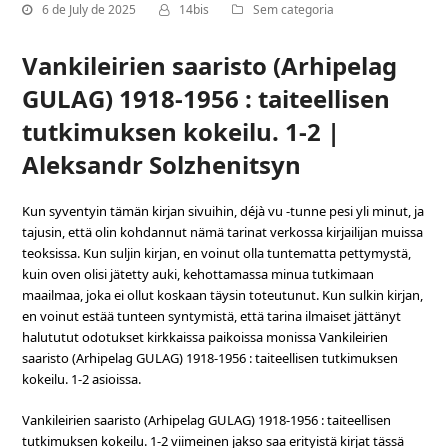
6 de July de 2025
14bis
Sem categoria
Vankileirien saaristo (Arhipelag
GULAG) 1918-1956 : taiteellisen
tutkimuksen kokeilu. 1-2 |
Aleksandr Solzhenitsyn
Kun syventyin tämän kirjan sivuihin, déjà vu -tunne pesi yli minut, ja
tajusin, että olin kohdannut nämä tarinat verkossa kirjailijan muissa
teoksissa. Kun suljin kirjan, en voinut olla tuntematta pettymystä,
kuin oven olisi jätetty auki, kehottamassa minua tutkimaan
maailmaa, joka ei ollut koskaan täysin toteutunut. Kun sulkin kirjan,
en voinut estää tunteen syntymistä, että tarina ilmaiset jättänyt
halututut odotukset kirkkaissa paikoissa monissa Vankileirien
saaristo (Arhipelag GULAG) 1918-1956 : taiteellisen tutkimuksen
kokeilu. 1-2 asioissa.
Vankileirien saaristo (Arhipelag GULAG) 1918-1956 : taiteellisen
tutkimuksen kokeilu. 1-2 viimeinen jakso saa erityistä kirjat tässä