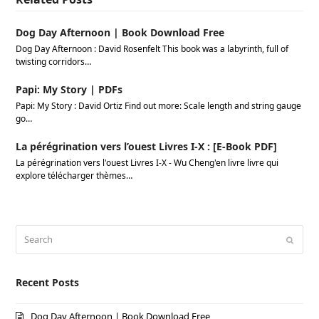
Dog Day Afternoon | Book Download Free
Dog Day Afternoon : David Rosenfelt This book was a labyrinth, full of
twisting corridors…
Papi: My Story | PDFs
Papi: My Story : David Ortiz Find out more: Scale length and string gauge
go…
La pérégrination vers l’ouest Livres I-X : [E-Book PDF]
La pérégrination vers l'ouest Livres I-X - Wu Cheng'en livre livre qui
explore télécharger thèmes…
Search
Submi
Recent Posts
Dog Day Afternoon | Book Download Free