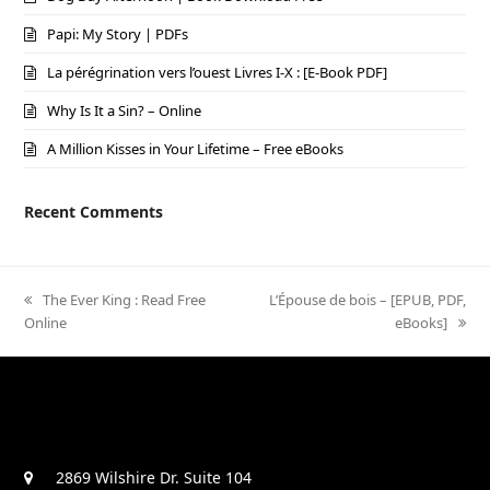
Papi: My Story | PDFs
La pérégrination vers l’ouest Livres I-X : [E-Book PDF]
Why Is It a Sin? – Online
A Million Kisses in Your Lifetime – Free eBooks
Recent Comments
previous
The Ever King : Read Free
next
L’Épouse de bois – [EPUB, PDF,
Online
post:
post:
eBooks]
2869 Wilshire Dr. Suite 104