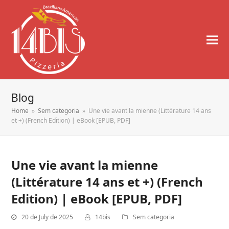
Blog
Home
»
Sem categoria
»
Une vie avant la mienne (Littérature 14 ans
et +) (French Edition) | eBook [EPUB, PDF]
Une vie avant la mienne
(Littérature 14 ans et +) (French
Edition) | eBook [EPUB, PDF]
20 de July de 2025
14bis
Sem categoria