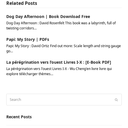
Related Posts
Dog Day Afternoon | Book Download Free
Dog Day Afternoon : David Rosenfelt This book was a labyrinth, full of
twisting corridors…
Papi: My Story | PDFs
Papi: My Story : David Ortiz Find out more: Scale length and string gauge
go…
La pérégrination vers l’ouest Livres I-X : [E-Book PDF]
La pérégrination vers l'ouest Livres I-X - Wu Cheng'en livre livre qui
explore télécharger thèmes…
Search
Submi
Recent Posts