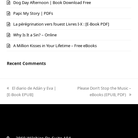
Dog Day Afternoon | Book Download Free
Papi: My Story | PDFs
La pérégrination vers l’ouest Livres I-X : [E-Book PDF]
Why Is It a Sin? – Online
A Million Kisses in Your Lifetime – Free eBooks
Recent Comments
previous
El diario de Adán y Eva |
next
Please Don’t Stop the Music –
[E-Book EPUB]
post:
post:
eBooks (EPUB, PDF)