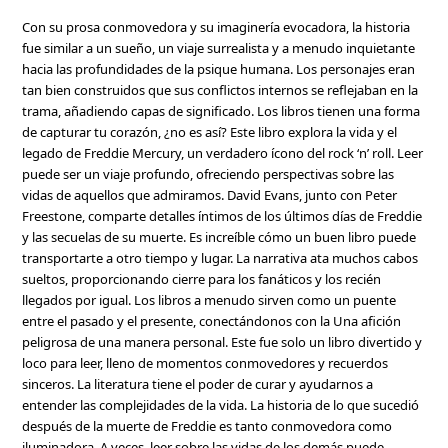
Con su prosa conmovedora y su imaginería evocadora, la historia
fue similar a un sueño, un viaje surrealista y a menudo inquietante
hacia las profundidades de la psique humana. Los personajes eran
tan bien construidos que sus conflictos internos se reflejaban en la
trama, añadiendo capas de significado. Los libros tienen una forma
de capturar tu corazón, ¿no es así? Este libro explora la vida y el
legado de Freddie Mercury, un verdadero ícono del rock ‘n’ roll. Leer
puede ser un viaje profundo, ofreciendo perspectivas sobre las
vidas de aquellos que admiramos. David Evans, junto con Peter
Freestone, comparte detalles íntimos de los últimos días de Freddie
y las secuelas de su muerte. Es increíble cómo un buen libro puede
transportarte a otro tiempo y lugar. La narrativa ata muchos cabos
sueltos, proporcionando cierre para los fanáticos y los recién
llegados por igual. Los libros a menudo sirven como un puente
entre el pasado y el presente, conectándonos con la Una afición
peligrosa de una manera personal. Este fue solo un libro divertido y
loco para leer, lleno de momentos conmovedores y recuerdos
sinceros. La literatura tiene el poder de curar y ayudarnos a
entender las complejidades de la vida. La historia de lo que sucedió
después de la muerte de Freddie es tanto conmovedora como
iluminadora. A veces, leer sobre las vidas de los demás puede