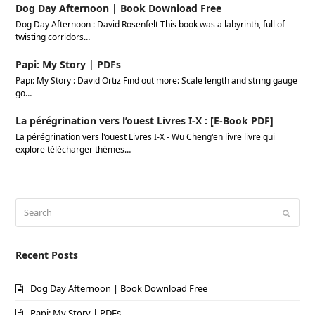
Dog Day Afternoon | Book Download Free
Dog Day Afternoon : David Rosenfelt This book was a labyrinth, full of
twisting corridors…
Papi: My Story | PDFs
Papi: My Story : David Ortiz Find out more: Scale length and string gauge
go…
La pérégrination vers l’ouest Livres I-X : [E-Book PDF]
La pérégrination vers l'ouest Livres I-X - Wu Cheng'en livre livre qui
explore télécharger thèmes…
Search
Submi
Recent Posts
Dog Day Afternoon | Book Download Free
Papi: My Story | PDFs