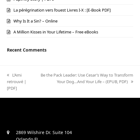
La pérégrination vers l’ouest Livres I-X : [E-Book PDF]
Why Is It a Sin? – Online
A Million Kisses in Your Lifetime – Free eBooks
Recent Comments
previous
L’Ami
next
Be the Pack Leader: Use Cesar’s Way to Transform
retrouvé |
post:
post:
Your Dog…And Your Life – (EPUB, PDF)
[PDF]
2869 Wilshire Dr. Suite 104
Orlando FL