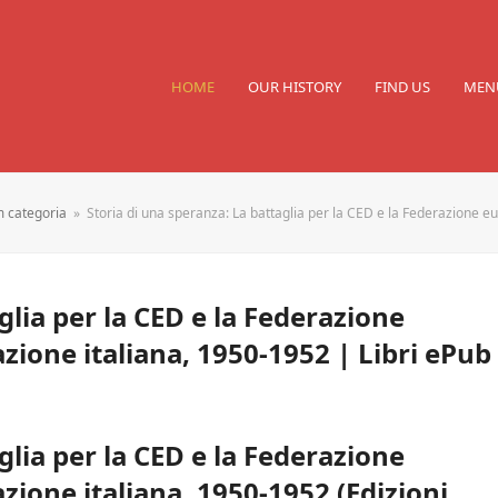
HOME
OUR HISTORY
FIND US
MEN
 categoria
»
Storia di una speranza: La battaglia per la CED e la Federazione e
glia per la CED e la Federazione
zione italiana, 1950-1952 | Libri ePub
glia per la CED e la Federazione
zione italiana, 1950-1952 (Edizioni