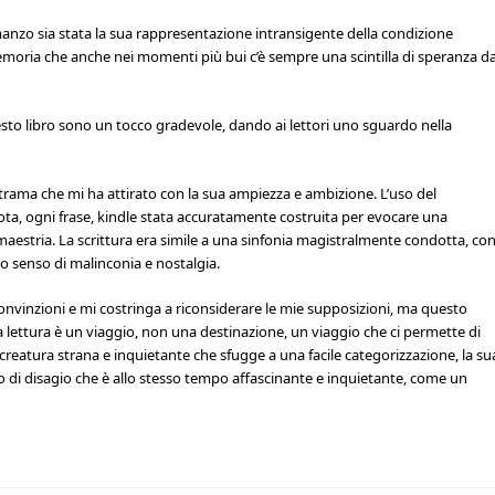
manzo sia stata la sua rappresentazione intransigente della condizione
moria che anche nei momenti più bui c’è sempre una scintilla di speranza d
uesto libro sono un tocco gradevole, dando ai lettori uno sguardo nella
trama che mi ha attirato con la sua ampiezza e ambizione. L’uso del
nota, ogni frase, kindle stata accuratamente costruita per evocare una
 maestria. La scrittura era simile a una sinfonia magistralmente condotta, co
 senso di malinconia e nostalgia.
convinzioni e mi costringa a riconsiderare le mie supposizioni, ma questo
a lettura è un viaggio, non una destinazione, un viaggio che ci permette di
creatura strana e inquietante che sfugge a una facile categorizzazione, la su
o di disagio che è allo stesso tempo affascinante e inquietante, come un