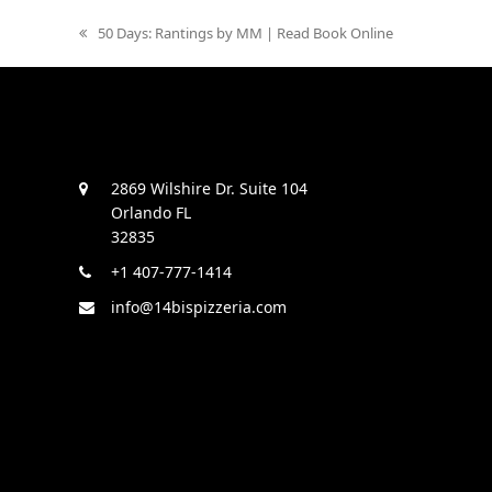
previous
50 Days: Rantings by MM | Read Book Online
post:
2869 Wilshire Dr. Suite 104
Orlando FL
32835
+1 407-777-1414
info@14bispizzeria.com