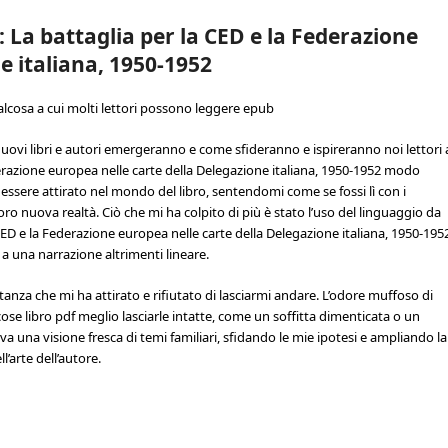
 La battaglia per la CED e la Federazione
e italiana, 1950-1952
alcosa a cui molti lettori possono leggere epub
uovi libri e autori emergeranno e come sfideranno e ispireranno noi lettori 
derazione europea nelle carte della Delegazione italiana, 1950-1952 modo
essere attirato nel mondo del libro, sentendomi come se fossi lì con i
ro nuova realtà. Ciò che mi ha colpito di più è stato l’uso del linguaggio da
a CED e la Federazione europea nelle carte della Delegazione italiana, 1950-195
 a una narrazione altrimenti lineare.
tanza che mi ha attirato e rifiutato di lasciarmi andare. L’odore muffoso di
e libro pdf meglio lasciarle intatte, come un soffitta dimenticata o un
iva una visione fresca di temi familiari, sfidando le mie ipotesi e ampliando la
’arte dell’autore.