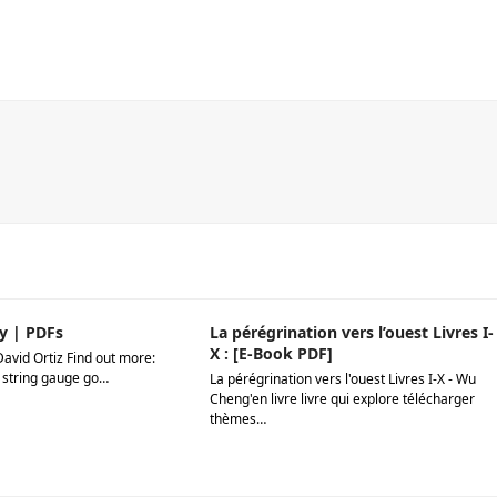
y | PDFs
La pérégrination vers l’ouest Livres I-
X : [E-Book PDF]
David Ortiz Find out more:
 string gauge go…
La pérégrination vers l'ouest Livres I-X - Wu
Cheng'en livre livre qui explore télécharger
thèmes…