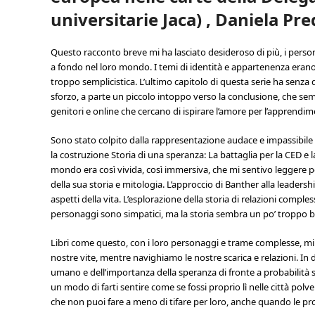
universitarie Jaca) , Daniela Pr
Questo racconto breve mi ha lasciato desideroso di più, i perso
a fondo nel loro mondo. I temi di identità e appartenenza erano
troppo semplicistica. L’ultimo capitolo di questa serie ha senz
sforzo, a parte un piccolo intoppo verso la conclusione, che sem
genitori e online che cercano di ispirare l’amore per l’apprendime
Sono stato colpito dalla rappresentazione audace e impassibile 
la costruzione Storia di una speranza: La battaglia per la CED e 
mondo era così vivida, così immersiva, che mi sentivo leggere
della sua storia e mitologia. L’approccio di Banther alla leadership
aspetti della vita. L’esplorazione della storia di relazioni compl
personaggi sono simpatici, ma la storia sembra un po’ troppo b
Libri come questo, con i loro personaggi e trame complesse, mi
nostre vite, mentre navighiamo le nostre scarica e relazioni. In d
umano e dell’importanza della speranza di fronte a probabilità sch
un modo di farti sentire come se fossi proprio lì nelle città polv
che non puoi fare a meno di tifare per loro, anche quando le pro