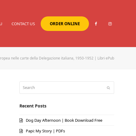
U
CONTACT US
ORDER ONLINE
uropea nelle carte della Delegazione italiana, 1950-1952 | Libri ePub
Search
Submit
Recent Posts
Dog Day Afternoon | Book Download Free
Papi: My Story | PDFs