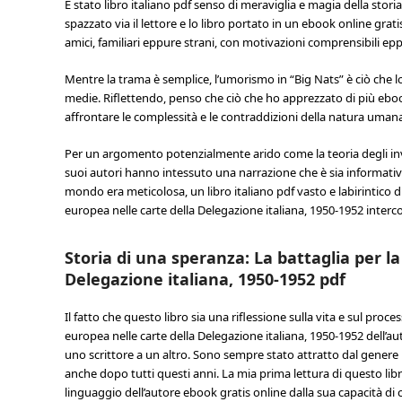
È stato libro italiano pdf senso di meraviglia e magia della sto
spazzato via il lettore e lo libro portato in un ebook online gra
amici, familiari eppure strani, con motivazioni comprensibili ep
Mentre la trama è semplice, l’umorismo in “Big Nats” è ciò che l
medie. Riflettendo, penso che ciò che ho apprezzato di più ebook 
affrontare le complessità e le contraddizioni della natura umana
Per un argomento potenzialmente arido come la teoria degli in
suoi autori hanno intessuto una narrazione che è sia informativ
mondo era meticolosa, un libro italiano pdf vasto e labirintico d
europea nelle carte della Delegazione italiana, 1950-1952 interco
Storia di una speranza: La battaglia per l
Delegazione italiana, 1950-1952 pdf
Il fatto che questo libro sia una riflessione sulla vita e sul proc
europea nelle carte della Delegazione italiana, 1950-1952 dell’a
uno scrittore a un altro. Sono sempre stato attratto dal genere
anche dopo tutti questi anni. La mia prima lettura di questo libr
linguaggio dell’autore ebook gratis online dalla sua capacità di