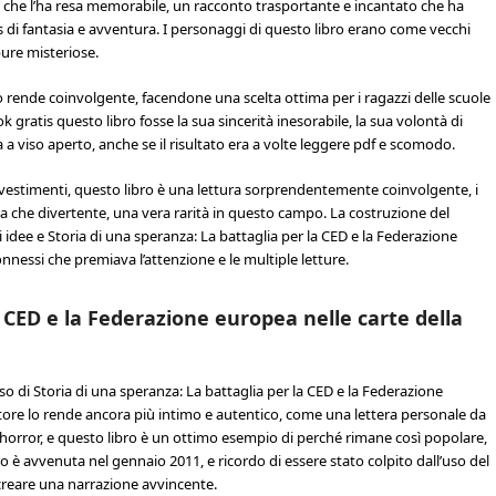
ria che l’ha resa memorabile, un racconto trasportante e incantato che ha
tis di fantasia e avventura. I personaggi di questo libro erano come vecchi
pure misteriose.
o rende coinvolgente, facendone una scelta ottima per i ragazzi delle scuole
gratis questo libro fosse la sua sincerità inesorabile, la sua volontà di
 a viso aperto, anche se il risultato era a volte leggere pdf e scomodo.
vestimenti, questo libro è una lettura sorprendentemente coinvolgente, i
a che divertente, una vera rarità in questo campo. La costruzione del
i idee e Storia di una speranza: La battaglia per la CED e la Federazione
nnessi che premiava l’attenzione e le multiple letture.
a CED e la Federazione europea nelle carte della
esso di Storia di una speranza: La battaglia per la CED e la Federazione
utore lo rende ancora più intimo e autentico, come una lettera personale da
 horror, e questo libro è un ottimo esempio di perché rimane così popolare,
o è avvenuta nel gennaio 2011, e ricordo di essere stato colpito dall’uso del
 creare una narrazione avvincente.