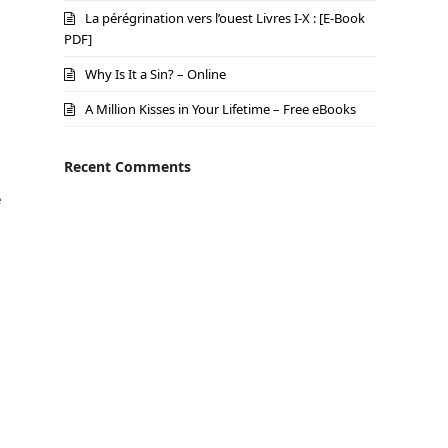
La pérégrination vers l’ouest Livres I-X : [E-Book
PDF]
Why Is It a Sin? – Online
A Million Kisses in Your Lifetime – Free eBooks
Recent Comments
e