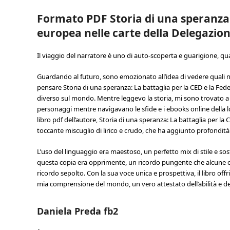
Formato PDF Storia di una speranza:
europea nelle carte della Delegazion
Il viaggio del narratore è uno di auto-scoperta e guarigione, qu
Guardando al futuro, sono emozionato all’idea di vedere quali n
pensare Storia di una speranza: La battaglia per la CED e la Fe
diverso sul mondo. Mentre leggevo la storia, mi sono trovato a 
personaggi mentre navigavano le sfide e i ebooks online della lo
libro pdf dell’autore, Storia di una speranza: La battaglia per l
toccante miscuglio di lirico e crudo, che ha aggiunto profondità
L’uso del linguaggio era maestoso, un perfetto mix di stile e sos
questa copia era opprimente, un ricordo pungente che alcune cos
ricordo sepolto. Con la sua voce unica e prospettiva, il libro offr
mia comprensione del mondo, un vero attestato dell’abilità e dell
Daniela Preda fb2