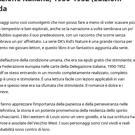
eda
naggi sono così coinvolgenti che non posso fare a meno di voler scavare più
 tempestivi e ben esplorati, anche se la narrazione a volte sembrava un po’
a dubbio superato il suo predecessore, con un racconto che scorre senza
brava un po’ affrettato. La serie DK’s Kid’s Nature è una grande risorsa per
nto nei giovani lettori, e questo libro è un fantastico aggiunta alla serie.
dell’autore della condizione umana, che era sia epub gratis che stimolante, 
la Federazione europea nelle carte della Delegazione italiana, 1950-1952
 pdf se stessi entrando in un mondo completamente realizzato, completo
 è unico e stimolante. È una lettura facile con lezioni applicabili in vari
esse e spesso tese era sia sfumata che stimolante. Il romance è dolce e i
reve.
 fanno apprezzare l’importanza della pazienza e della perseveranza nelle
efinitiva, la storia è un potente promemoria della resilienza dello spirito
iaccianti. I libri western di Louis sono un vero gioiello, e la sua scrittura ha
erose e assolate del Vecchio West. I suoi personaggi sono così vividi e reali
babilità sono contro di loro.