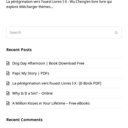
La pérégrination vers l'ouest Livres I-X - Wu Cheng'en livre livre qui
explore télécharger thèmes…
Search
Submi
Recent Posts
Dog Day Afternoon | Book Download Free
Papi: My Story | PDFs
La pérégrination vers l’ouest Livres I-X : [E-Book PDF]
Why Is It a Sin? – Online
A Million Kisses in Your Lifetime – Free eBooks
Recent Comments