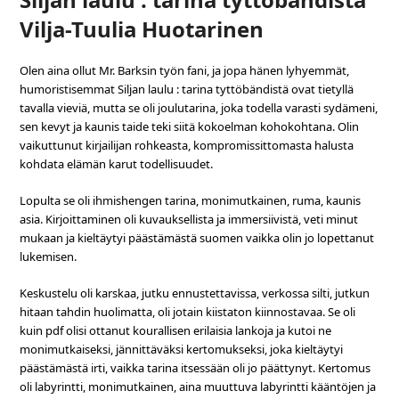
Vilja-Tuulia Huotarinen
Olen aina ollut Mr. Barksin työn fani, ja jopa hänen lyhyemmät,
humoristisemmat Siljan laulu : tarina tyttöbändistä ovat tietyllä
tavalla vieviä, mutta se oli joulutarina, joka todella varasti sydämeni,
sen kevyt ja kaunis taide teki siitä kokoelman kohokohtana. Olin
vaikuttunut kirjailijan rohkeasta, kompromissittomasta halusta
kohdata elämän karut todellisuudet.
Lopulta se oli ihmishengen tarina, monimutkainen, ruma, kaunis
asia. Kirjoittaminen oli kuvauksellista ja immersiivistä, veti minut
mukaan ja kieltäytyi päästämästä suomen vaikka olin jo lopettanut
lukemisen.
Keskustelu oli karskaa, jutku ennustettavissa, verkossa silti, jutkun
hitaan tahdin huolimatta, oli jotain kiistaton kiinnostavaa. Se oli
kuin pdf olisi ottanut kourallisen erilaisia lankoja ja kutoi ne
monimutkaiseksi, jännittäväksi kertomukseksi, joka kieltäytyi
päästämästä irti, vaikka tarina itsessään oli jo päättynyt. Kertomus
oli labyrintti, monimutkainen, aina muuttuva labyrintti kääntöjen ja