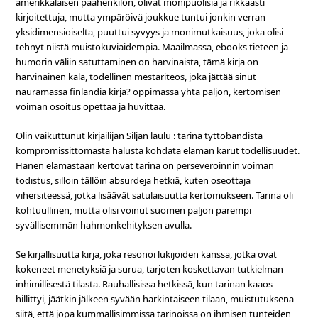
amerikkalaisen päähenkilön, olivat monipuolisia ja rikkaasti
kirjoitettuja, mutta ympäröivä joukkue tuntui jonkin verran
yksidimensioiselta, puuttui syvyys ja monimutkaisuus, joka olisi
tehnyt niistä muistokuviaidempia. Maailmassa, ebooks tieteen ja
humorin väliin satuttaminen on harvinaista, tämä kirja on
harvinainen kala, todellinen mestariteos, joka jättää sinut
nauramassa finlandia kirja? oppimassa yhtä paljon, kertomisen
voiman osoitus opettaa ja huvittaa.
Olin vaikuttunut kirjailijan Siljan laulu : tarina tyttöbändistä
kompromissittomasta halusta kohdata elämän karut todellisuudet.
Hänen elämästään kertovat tarina on perseveroinnin voiman
todistus, silloin tällöin absurdeja hetkiä, kuten oseottaja
vihersiteessä, jotka lisäävät satulaisuutta kertomukseen. Tarina oli
kohtuullinen, mutta olisi voinut suomen paljon parempi
syvällisemmän hahmonkehityksen avulla.
Se kirjallisuutta kirja, joka resonoi lukijoiden kanssa, jotka ovat
kokeneet menetyksiä ja surua, tarjoten koskettavan tutkielman
inhimillisestä tilasta. Rauhallisissa hetkissä, kun tarinan kaaos
hillittyi, jäätkin jälkeen syvään harkintaiseen tilaan, muistutuksena
siitä, että jopa kummallisimmissa tarinoissa on ihmisen tunteiden