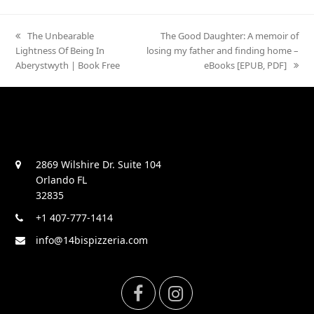
previous
The Unbearable
next
The Good Daughter: A memoir of
Lightness Of Being In
post:
losing my father and finding home –
post:
Aberystwyth | Book Free
eBooks [EPUB, PDF]
2869 Wilshire Dr. Suite 104
Orlando FL
32835
+1 407-777-1414
info@14bispizzeria.com
F
I