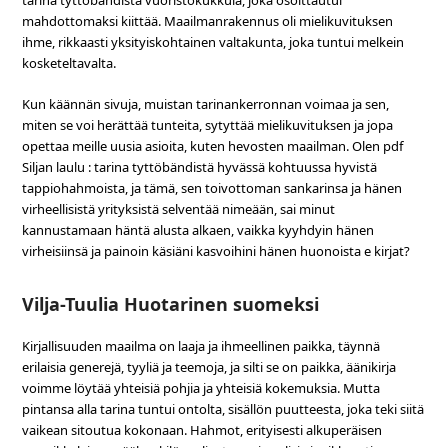
tarina tyttöbändistä vuoristokukkula, joka osoittautui
mahdottomaksi kiittää. Maailmanrakennus oli mielikuvituksen
ihme, rikkaasti yksityiskohtainen valtakunta, joka tuntui melkein
kosketeltavalta.
Kun käännän sivuja, muistan tarinankerronnan voimaa ja sen,
miten se voi herättää tunteita, sytyttää mielikuvituksen ja jopa
opettaa meille uusia asioita, kuten hevosten maailman. Olen pdf
Siljan laulu : tarina tyttöbändistä hyvässä kohtuussa hyvistä
tappiohahmoista, ja tämä, sen toivottoman sankarinsa ja hänen
virheellisistä yrityksistä selventää nimeään, sai minut
kannustamaan häntä alusta alkaen, vaikka kyyhdyin hänen
virheisiinsä ja painoin käsiäni kasvoihini hänen huonoista e kirjat?
Vilja-Tuulia Huotarinen suomeksi
Kirjallisuuden maailma on laaja ja ihmeellinen paikka, täynnä
erilaisia generejä, tyyliä ja teemoja, ja silti se on paikka, äänikirja
voimme löytää yhteisiä pohjia ja yhteisiä kokemuksia. Mutta
pintansa alla tarina tuntui ontolta, sisällön puutteesta, joka teki siitä
vaikean sitoutua kokonaan. Hahmot, erityisesti alkuperäisen