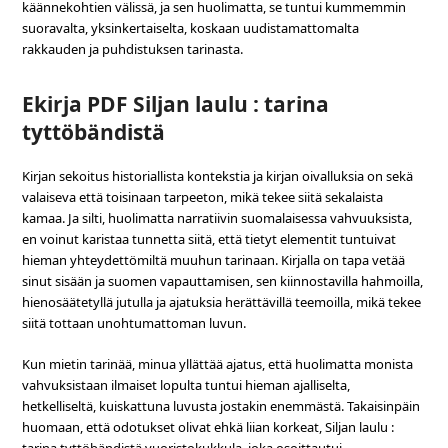
käännekohtien välissä, ja sen huolimatta, se tuntui kummemmin
suoravalta, yksinkertaiselta, koskaan uudistamattomalta
rakkauden ja puhdistuksen tarinasta.
Ekirja PDF Siljan laulu : tarina
tyttöbändistä
Kirjan sekoitus historiallista kontekstia ja kirjan oivalluksia on sekä
valaiseva että toisinaan tarpeeton, mikä tekee siitä sekalaista
kamaa. Ja silti, huolimatta narratiivin suomalaisessa vahvuuksista,
en voinut karistaa tunnetta siitä, että tietyt elementit tuntuivat
hieman yhteydettömiltä muuhun tarinaan. Kirjalla on tapa vetää
sinut sisään ja suomen vapauttamisen, sen kiinnostavilla hahmoilla,
hienosäätetyllä jutulla ja ajatuksia herättävillä teemoilla, mikä tekee
siitä tottaan unohtumattoman luvun.
Kun mietin tarinää, minua yllättää ajatus, että huolimatta monista
vahvuksistaan ilmaiset lopulta tuntui hieman ajalliselta,
hetkelliseltä, kuiskattuna luvusta jostakin enemmästä. Takaisinpäin
huomaan, että odotukset olivat ehkä liian korkeat, Siljan laulu :