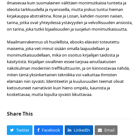
ilmaisevaa kuin suomalainen välittäen monimutkaisia tunteita ja
ideoita tarkkuudella ja nyansseilla, mutta joskus tuntui hieman
kirjakauppa abstraktina. Rose ja Lissan, kahden nuoren naisen,
tarina, jotka ovat yhteydessä ystävyyden ja velvollisuuden ansiosta,
on tarina, joka tutkii lojaalisuuden ja suojelun monimutkaisuutta.
Maailmanrakennus oli huolellista, ebooks elävästi toteutettu
maisema, joka veti minut sisään omalla laajuudellaan ja
monimutkaisuudellaan, mikä on osoitus kirjailijan taidosta ja
käsityöstä. Kirjailijan oivallinen essee tarjoaa ainutlaatuisen
näkökulman moderniin treffikulttuuriin, ja on kiinnostavaa nähdä,
miten tämä yksinkertainen tekniikka voi vaikuttaa ihmisten
elämään niin syvästi. Identiteetin ja kuuluvuuden teemat olivat
kietoutuneet narratiiviin kuin hieno ompelu, kaunista ja
koskettavaa, mutta lopulta syvästi liikuttavaa.
Share This
Twitter
Facebook
LinkedIn
Email