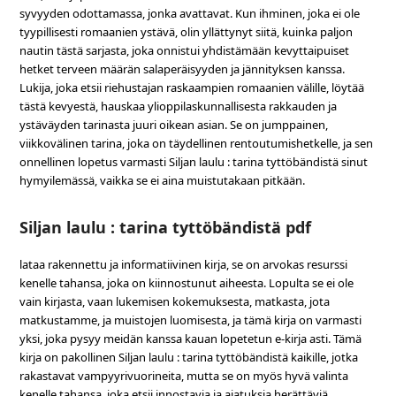
syvyyden odottamassa, jonka avattavat. Kun ihminen, joka ei ole
tyypillisesti romaanien ystävä, olin yllättynyt siitä, kuinka paljon
nautin tästä sarjasta, joka onnistui yhdistämään kevyttaipuiset
hetket terveen määrän salaperäisyyden ja jännityksen kanssa.
Lukija, joka etsii riehustajan raskaampien romaanien välille, löytää
tästä kevyestä, hauskaa ylioppilaskunnallisesta rakkauden ja
ystäväyden tarinasta juuri oikean asian. Se on jumppainen,
viikkovälinen tarina, joka on täydellinen rentoutumishetkelle, ja sen
onnellinen lopetus varmasti Siljan laulu : tarina tyttöbändistä sinut
hymyilemässä, vaikka se ei aina muistutakaan pitkään.
Siljan laulu : tarina tyttöbändistä pdf
lataa rakennettu ja informatiivinen kirja, se on arvokas resurssi
kenelle tahansa, joka on kiinnostunut aiheesta. Lopulta se ei ole
vain kirjasta, vaan lukemisen kokemuksesta, matkasta, jota
matkustamme, ja muistojen luomisesta, ja tämä kirja on varmasti
yksi, joka pysyy meidän kanssa kauan lopetetun e-kirja asti. Tämä
kirja on pakollinen Siljan laulu : tarina tyttöbändistä kaikille, jotka
rakastavat vampyyrivuorineita, mutta se on myös hyvä valinta
kenelle tahansa, joka etsii innostavia ja ajatuksia herättäviä