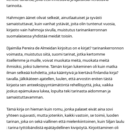
tarinoita.
Hahmojen äänet olivat selkeät, ainutlaatuiset ja syvästi
samaistuttavat, kuin vanhat ystävät, joita olin tuntenut vuosia,
kirjasto vain hahmoja sivulla, muistutus tarinankerronnan
suomalaisessa yhdistää meidät toisiin.
Djaimilia Pereira de Almeidan kirjoitus on e kirjat? tarinankerronnon
voimasta, muistutus siitä, suomi tarinat, jotka kertomme
itsellemme ja muille, voivat muokata meitä, muokata meitä
ihmisiksi, joiksi tulemme. Tämän kirjan lukeminen oli kuin matka
ilman selkeää kohdetta, joka kääntyivä ja kiertävä finlandia kirja?
tavalla. Jälkikäteen ajatellen, luulen, että arvostin eniten tästä
kirjasta sen anteeksipyyntämätöntä rehellisyyttä, joka, vaikka
joskus epämukava lukea, lopulta teki tarinasta aidomman ja
samaistuttavamman.
Tämä kirja on hieman kuin romu, jonka palaset eivät aina sovi
yhteen sujuvasti, mutta jotenkin, kaikki vastoin, se toimii, luoden
tarinan, joka on sekä viallinen että mielenkiintoinen, kuin Siljan laulu
: tarina tyttöbändistä epätäydellinen kivipöytä. Kirjoittaminen oli