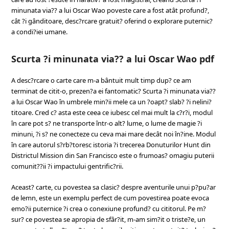
minunata via?? a lui Oscar Wao poveste care a fost atât profund?,
cât ?i gânditoare, desc?rcare gratuit? oferind o explorare puternic?
a condi?iei umane.
Scurta ?i minunata via?? a lui Oscar Wao pdf
A desc?rcare o carte care m-a bântuit mult timp dup? ce am
terminat de citit-o, prezen?a ei fantomatic? Scurta ?i minunata via??
a lui Oscar Wao în umbrele min?ii mele ca un ?oapt? slab? ?i nelini?
titoare. Cred c? asta este ceea ce iubesc cel mai mult la c?r?i, modul
în care pot s? ne transporte într-o alt? lume, o lume de magie ?i
minuni, ?i s? ne conecteze cu ceva mai mare decât noi în?ine. Modul
în care autorul s?rb?toresc istoria ?i trecerea Donuturilor Hunt din
Districtul Mission din San Francisco este o frumoas? omagiu puterii
comunit??ii ?i impactului gentrific?rii.
Aceast? carte, cu povestea sa clasic? despre aventurile unui p?pu?ar
de lemn, este un exemplu perfect de cum povestirea poate evoca
emo?ii puternice ?i crea o conexiune profund? cu cititorul. Pe m?
sur? ce povestea se apropia de sfâr?it, m-am sim?it o triste?e, un