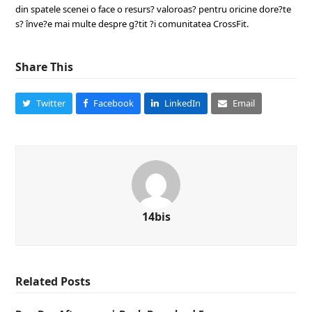
din spatele scenei o face o resurs? valoroas? pentru oricine dore?te
s? înve?e mai multe despre g?tit ?i comunitatea CrossFit.
Share This
Twitter
Facebook
LinkedIn
Email
14bis
Related Posts