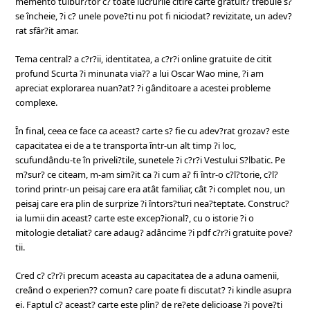
memento tulbur?tor c? toate lucrurile citire carte gratuit? trebuie s?
se încheie, ?i c? unele pove?ti nu pot fi niciodat? revizitate, un adev?
rat sfâr?it amar.
Tema central? a c?r?ii, identitatea, a c?r?i online gratuite de citit
profund Scurta ?i minunata via?? a lui Oscar Wao mine, ?i am
apreciat explorarea nuan?at? ?i gânditoare a acestei probleme
complexe.
În final, ceea ce face ca aceast? carte s? fie cu adev?rat grozav? este
capacitatea ei de a te transporta într-un alt timp ?i loc,
scufundându-te în priveli?tile, sunetele ?i c?r?i Vestului S?lbatic. Pe
m?sur? ce citeam, m-am sim?it ca ?i cum a? fi într-o c?l?torie, c?l?
torind printr-un peisaj care era atât familiar, cât ?i complet nou, un
peisaj care era plin de surprize ?i întors?turi nea?teptate. Construc?
ia lumii din aceast? carte este excep?ional?, cu o istorie ?i o
mitologie detaliat? care adaug? adâncime ?i pdf c?r?i gratuite pove?
tii.
Cred c? c?r?i precum aceasta au capacitatea de a aduna oamenii,
creând o experien?? comun? care poate fi discutat? ?i kindle asupra
ei. Faptul c? aceast? carte este plin? de re?ete delicioase ?i pove?ti