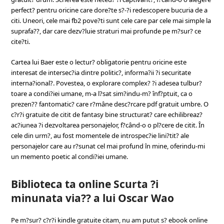
perfect? pentru oricine care dore?te s?-?i redescopere bucuria de a
citi. Uneori, cele mai fb2 pove?ti sunt cele care par cele mai simple la
suprafa??, dar care dezv?luie straturi mai profunde pe m?sur? ce
cite?ti.
Cartea lui Baer este o lectur? obligatorie pentru oricine este
interesat de intersec?ia dintre politic?, informa?ii ?i securitate
interna?ional?. Povestea, o explorare complex? ?i adesea tulbur?
toare a condi?iei umane, m-a l?sat sim?indu-m? înf?ptuit, ca o
prezen?? fantomatic? care r?mâne desc?rcare pdf gratuit umbre. O
c?r?i gratuite de citit de fantasy bine structurat? care echilibreaz?
ac?iunea ?i dezvoltarea personajelor, f?când-o o pl?cere de citit. În
cele din urm?, au fost momentele de introspec?ie lini?tit? ale
personajelor care au r?sunat cel mai profund în mine, oferindu-mi
un memento poetic al condi?iei umane.
Biblioteca ta online Scurta ?i
minunata via?? a lui Oscar Wao
Pe m?sur? c?r?i kindle gratuite citam, nu am putut s? ebook online