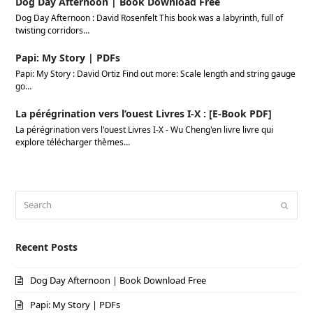
Dog Day Afternoon | Book Download Free
Dog Day Afternoon : David Rosenfelt This book was a labyrinth, full of
twisting corridors…
Papi: My Story | PDFs
Papi: My Story : David Ortiz Find out more: Scale length and string gauge
go…
La pérégrination vers l’ouest Livres I-X : [E-Book PDF]
La pérégrination vers l'ouest Livres I-X - Wu Cheng'en livre livre qui
explore télécharger thèmes…
Search
Submi
Recent Posts
Dog Day Afternoon | Book Download Free
Papi: My Story | PDFs