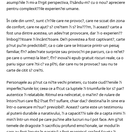
asump?iile ?i mi-a l?rgit perspectiva, l?sându-m? cu o nou? apreciere
pentru complexit??ile experien?ei umane.
În cele din urm?, sunt c?r?ile care ne provoc?, care ne scoat din zona
de confort, care ne ajut? s? cre?tem ?i s? înv???m, ?i aceast? carte a
fost una dintre acestea, un adev?rat provocare, dar ?i o experien??
îmbog??itoare ?i încânt?toare. De?i povestea a fost captivant?, carte
p?rut pu?in predictibil?, ca o cale care se întoarce printr-un peisaj
familiar, f?r? adev?rate surprize sau provoc?ri pe parcurs, ca o re?et?
pe care o urmezi la liter?, f?r? inova?ii epub gratuit riscuri reale, ca o
pariu sigur care ?tii c? va pl?ti, dar care nu te provoac? sau nu te
carte de citit s? cre?ti.
Personajele au p?rut ca ni?te vechi prieteni, cu toate ciud??eniile ?i
imperfec?iunile lor, ceea ce a f?cut ca luptele ?i triumfurile lor s? par?
autentice ?i relatabile. Ritmul era neîncetat, o ma?in? de rulare de
întors?turi care fb2 l?sat f?r? suflare, chiar dac? destina?ia în sine era
într-o oarecare m?sur? previzibil?. Aceast? carte este un testimoniu
al puterii durabile a narativului, ?i a capacit??ii sale de a capta inimi ?i
min?i într-un mod pe care pu?ine alte lucruri nu-l pot face. Am g?sit
temele de dragoste ?i sacrificiu profund emo?ionale, iar modul în
care au fost ?esute în narativ? a fost magistral, creând Scurta ?i