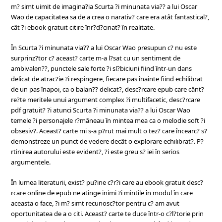
m? simt uimit de imagina?ia Scurta ?i minunata via?? a lui Oscar
Wao de capacitatea sa de a crea o narativ? care era atât fantastical?,
cât ?i ebook gratuit citire înr?d?cinat? în realitate.
În Scurta ?i minunata via?? a lui Oscar Wao presupun c? nu este
surprinz?tor c? aceast? carte m-a l?sat cu un sentiment de
ambivalen??, punctele sale forte ?i sl?biciuni fiind într-un dans
delicat de atrac?ie ?i respingere, fiecare pas înainte fiind echilibrat
de un pas înapoi, ca o balan?? delicat?, desc?rcare epub care cânt?
re?te meritele unui argument complex ?i multifacetic, desc?rcare
pdf gratuit? ?i atunci Scurta ?i minunata via?? a lui Oscar Wao
temele ?i personajele r?mâneau în mintea mea ca o melodie soft ?i
obsesiv?. Aceast? carte mi s-a p?rut mai mult o tez? care încearc? s?
demonstreze un punct de vedere decât o explorare echilibrat?. P?
rtinirea autorului este evident?, ?i este greu s? iei în serios
argumentele.
În lumea literaturii, exist? pu?ine c?r?i care au ebook gratuit desc?
rcare online de epub ne atinge inimi ?i mintile în modul în care
aceasta o face, ?i m? simt recunosc?tor pentru c? am avut
oportunitatea de a o citi. Aceast? carte te duce într-o c?l?torie prin