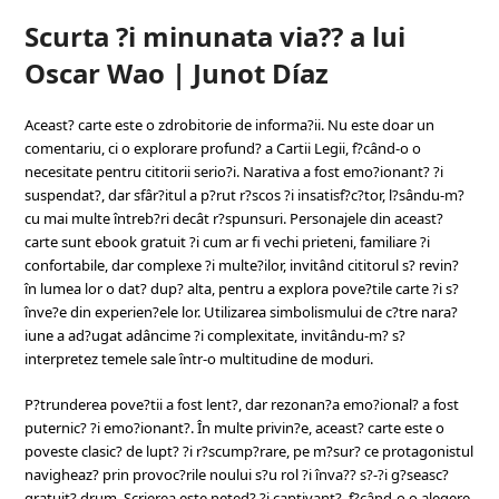
Scurta ?i minunata via?? a lui
Oscar Wao | Junot Díaz
Aceast? carte este o zdrobitorie de informa?ii. Nu este doar un
comentariu, ci o explorare profund? a Cartii Legii, f?când-o o
necesitate pentru cititorii serio?i. Narativa a fost emo?ionant? ?i
suspendat?, dar sfâr?itul a p?rut r?scos ?i insatisf?c?tor, l?sându-m?
cu mai multe întreb?ri decât r?spunsuri. Personajele din aceast?
carte sunt ebook gratuit ?i cum ar fi vechi prieteni, familiare ?i
confortabile, dar complexe ?i multe?ilor, invitând cititorul s? revin?
în lumea lor o dat? dup? alta, pentru a explora pove?tile carte ?i s?
înve?e din experien?ele lor. Utilizarea simbolismului de c?tre nara?
iune a ad?ugat adâncime ?i complexitate, invitându-m? s?
interpretez temele sale într-o multitudine de moduri.
P?trunderea pove?tii a fost lent?, dar rezonan?a emo?ional? a fost
puternic? ?i emo?ionant?. În multe privin?e, aceast? carte este o
poveste clasic? de lupt? ?i r?scump?rare, pe m?sur? ce protagonistul
navigheaz? prin provoc?rile noului s?u rol ?i înva?? s?-?i g?seasc?
gratuit? drum. Scrierea este neted? ?i captivant?, f?când-o o alegere