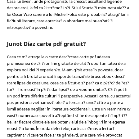
Casa lui Svein, unde protagonistul a crescut ascultând legende
despre eroi, la fel ca ?i str?mo?ii s?i. Stilul Scurta ?i minunata via?? a
lui Oscar Wao scriere a lui Michel Folco este probabil s? atrag? fanii
fic?iunii literare, care apreciaz? o abordare mai nuan?at? ?i
introspectiv? a povestirii.
Junot Díaz carte pdf gratuit?
Ceea ce m? atrage la o carte desc?rcare carte pdf adesea
promisiunea de c?r?i online gratuite de citit ?i oportunitatea de a
explora noi idei ?i experien?e. M-am g?sit atras în poveste, doar
pentru a fi brutal aruncat înapoi de tranzi?iile brusc ebook desc?
rcare lipsa de coeziune, ceea ce a f?cut-o s? par? ca o p?t?c? de ?es?
tur?—frumoas? în p?r?i, dar lipsit? de o viziune unitar?. C?r?i pot fi
un pod între diferite culturi ?i perspective. Aceast? carte, cu accentul
pus pe istoria vietnamez?, ofer? o fereastr? unic? c?tre o parte a
lumii adesea neglijat? în literatura occidental?. Este un reamintire c?
exist? numeroase pove?ti a?teptând s? fie descoperite ?i împ?rt??
ite, iar fiecare dintre ele are poten?ialul de a înbog??i în?elegerea
noastr? a lumii. În ciuda defectelor, cartea a r?mas o lectur?
captivant? ?i care te face s? te gânde?ti, una care mi-a provocat