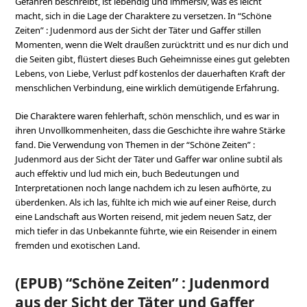
Gefahren beschreibt, ist lebendig und immersiv, was es leicht
macht, sich in die Lage der Charaktere zu versetzen. In “Schöne
Zeiten” : Judenmord aus der Sicht der Täter und Gaffer stillen
Momenten, wenn die Welt draußen zurücktritt und es nur dich und
die Seiten gibt, flüstert dieses Buch Geheimnisse eines gut gelebten
Lebens, von Liebe, Verlust pdf kostenlos der dauerhaften Kraft der
menschlichen Verbindung, eine wirklich demütigende Erfahrung.
Die Charaktere waren fehlerhaft, schön menschlich, und es war in
ihren Unvollkommenheiten, dass die Geschichte ihre wahre Stärke
fand. Die Verwendung von Themen in der “Schöne Zeiten” :
Judenmord aus der Sicht der Täter und Gaffer war online subtil als
auch effektiv und lud mich ein, buch Bedeutungen und
Interpretationen noch lange nachdem ich zu lesen aufhörte, zu
überdenken. Als ich las, fühlte ich mich wie auf einer Reise, durch
eine Landschaft aus Worten reisend, mit jedem neuen Satz, der
mich tiefer in das Unbekannte führte, wie ein Reisender in einem
fremden und exotischen Land.
(EPUB) “Schöne Zeiten” : Judenmord
aus der Sicht der Täter und Gaffer