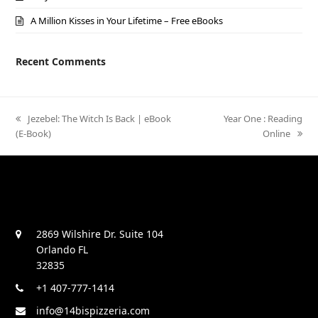
A Million Kisses in Your Lifetime – Free eBooks
Recent Comments
previous
Jezebel: The Witch Is Back | eBook
next
Year One : Reading
(E-Book)
post:
post:
Online
2869 Wilshire Dr. Suite 104
Orlando FL
32835
+1 407-777-1414
info@14bispizzeria.com