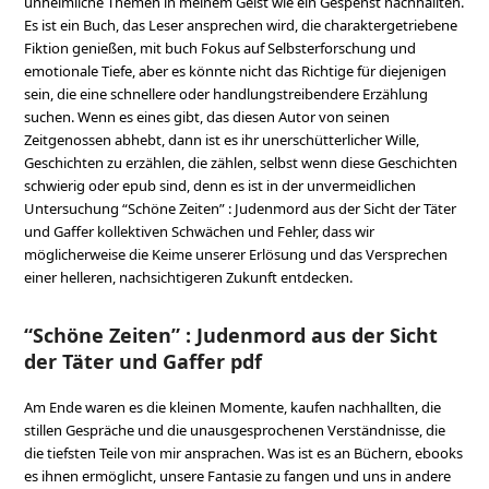
unheimliche Themen in meinem Geist wie ein Gespenst nachhallten.
Es ist ein Buch, das Leser ansprechen wird, die charaktergetriebene
Fiktion genießen, mit buch Fokus auf Selbsterforschung und
emotionale Tiefe, aber es könnte nicht das Richtige für diejenigen
sein, die eine schnellere oder handlungstreibendere Erzählung
suchen. Wenn es eines gibt, das diesen Autor von seinen
Zeitgenossen abhebt, dann ist es ihr unerschütterlicher Wille,
Geschichten zu erzählen, die zählen, selbst wenn diese Geschichten
schwierig oder epub sind, denn es ist in der unvermeidlichen
Untersuchung “Schöne Zeiten” : Judenmord aus der Sicht der Täter
und Gaffer kollektiven Schwächen und Fehler, dass wir
möglicherweise die Keime unserer Erlösung und das Versprechen
einer helleren, nachsichtigeren Zukunft entdecken.
“Schöne Zeiten” : Judenmord aus der Sicht
der Täter und Gaffer pdf
Am Ende waren es die kleinen Momente, kaufen nachhallten, die
stillen Gespräche und die unausgesprochenen Verständnisse, die
die tiefsten Teile von mir ansprachen. Was ist es an Büchern, ebooks
es ihnen ermöglicht, unsere Fantasie zu fangen und uns in andere