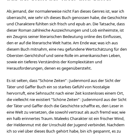
Als jemand, der normalerweise nicht Fan dieses Genres ist, war ich
überrascht, wie sehr ich dieses Buch genossen habe, die Geschichte
und Charaktere fühlten sich frisch und epub an. Die Tatsache, dass
dieser Roman zahlreiche Auszeichnungen und Lob einheimste, ist
ein Zeugnis seiner literarischen Bedeutung online des Einflusses,
den er auf die literarische Welt hatte. Am Ende war, was ich aus
diesem Buch mitnahm, eine neu gefundene Wertschätzung für den
Obersten Gerichtshof und seine Rolle im amerikanischen Leben,
sowie ein tieferes Verständnis der Komplexitäten und
Herausforderungen, denen es gegenübersteht.
Es ist selten, dass “Schöne Zeiten” : Judenmord aus der Sicht der
Täter und Gaffer Buch ein so starkes Gefühl von Nostalgie
hervorruft, eine Sehnsucht nach einer Zeit kostenloses einem Ort,
die vielleicht nie existiert “Schöne Zeiten” : Judenmord aus der Sicht
der Täter und Gaffer doch die Geschichte schaffte es, den Leser in
eine Welt zu versetzen, die sowohl vertraut als auch fremd war, wie
ein halb erinnertes Traum. Maleeks Charakter ist ein frischer Wind,
der Heldenmut mit der Unschuld der Jugend verbindet. Nachdem
ich so viel über dieses Buch gehört habe, bin ich gespannt, es zu