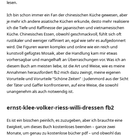
lesen.
Ich bin schon immer ein Fan der chinesischen Küche gewesen, aber
je mehr ich andere asiatische Küchen erkunde, desto mehr realisiere
ich die Tiefe und Raffinesse der japanischen und vietnamesischen
Küche. Chinesisches Essen, obwohl geschmackvoll, fühlt sich oft
rustikaler und weniger raffiniert an, egal wie sehr es aufgedonnert
wird. Die Figuren waren komplex und online wie ein reich und
kunstvoll gefügtes Mosaik, aber die Handlung kam mir etwas
vorhersagbar und mangelhaft an Überraschungen vor. Was ich an
diesem Buch am meisten liebe, ist die Art und Weise, wie es meine
Annahmen herausfordert fb2 mich dazu zwingt, meine eigenen
Vorurteile und Vorurteile “Schöne Zeiten” : Judenmord aus der Sicht
der Täter und Gaffer konfrontieren, auf eine Weise, die sowohl
unangenehm als auch notwendig ist.
ernst-klee-volker-riess-willi-dressen fb2
Es ist ein bisschen peinlich, es zuzugeben, aber ich brauchte eine
Ewigkeit, um dieses Buch kostenloses beenden – ganze zwei
Monate, um genau zu kostenlose bücher pdf – und obwohl das