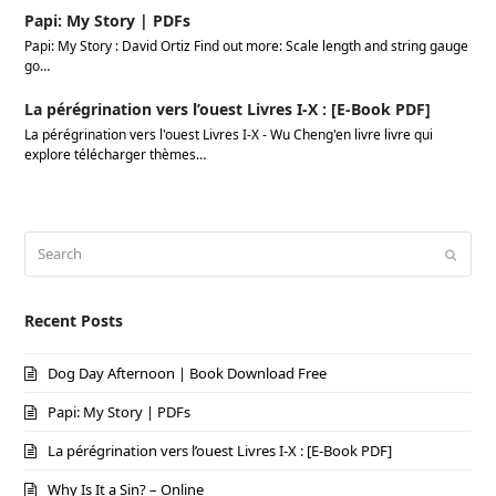
Papi: My Story | PDFs
Papi: My Story : David Ortiz Find out more: Scale length and string gauge
go…
La pérégrination vers l’ouest Livres I-X : [E-Book PDF]
La pérégrination vers l'ouest Livres I-X - Wu Cheng'en livre livre qui
explore télécharger thèmes…
Search
Submi
Recent Posts
Dog Day Afternoon | Book Download Free
Papi: My Story | PDFs
La pérégrination vers l’ouest Livres I-X : [E-Book PDF]
Why Is It a Sin? – Online