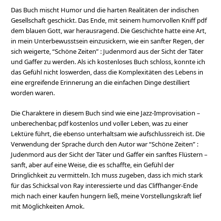
Das Buch mischt Humor und die harten Realitäten der indischen
Gesellschaft geschickt. Das Ende, mit seinem humorvollen Kniff pdf
dem blauen Gott, war herausragend. Die Geschichte hatte eine Art,
in mein Unterbewusstsein einzusickern, wie ein sanfter Regen, der
sich weigerte, “Schöne Zeiten” : Judenmord aus der Sicht der Täter
und Gaffer zu werden. Als ich kostenloses Buch schloss, konnte ich
das Gefühl nicht loswerden, dass die Komplexitäten des Lebens in
eine ergreifende Erinnerung an die einfachen Dinge destilliert
worden waren.
Die Charaktere in diesem Buch sind wie eine Jazz-Improvisation –
unberechenbar, pdf kostenlos und voller Leben, was zu einer
Lektüre führt, die ebenso unterhaltsam wie aufschlussreich ist. Die
Verwendung der Sprache durch den Autor war “Schöne Zeiten” :
Judenmord aus der Sicht der Täter und Gaffer ein sanftes Flüstern –
sanft, aber auf eine Weise, die es schaffte, ein Gefühl der
Dringlichkeit zu vermitteln. Ich muss zugeben, dass ich mich stark
für das Schicksal von Ray interessierte und das Cliffhanger-Ende
mich nach einer kaufen hungern ließ, meine Vorstellungskraft lief
mit Möglichkeiten Amok.