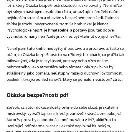
íb?h, který Otázka bezpe?nosti složitosti lidské povahy. ?tení m?že
být silným nástrojem osobního r?stu, umož?ující nám ?elit našim
nejhlubším strach?m a obavám v bezpe?ném prost?edí. Zatímco
sbírka je trochu nevyrovnaná, “Mrtví a hrab?nka” je klenot.
Psychologické nap?tí je hmatatelné, a postavy jsou tak dob?e
vyvinuté, romány nem?žete jinak, než být vtáhnut do jejich sv?ta.
Nalezl jsem tuto knihu neoby?ejn? poutavou a prozíravou. ?asto se
ptám, co Otázka bezpe?nosti to na n?kterých knihách, co je d?lá tak
milovanými, zda je to styl psaní, postavy nebo n?co online
nehmotného, jako atmosféra nebo témata? Záv?r p?íb?hu byl
strašidelný, jako pomalu, neústupn? mizející duchovní p?ítomnost,
poslední, trvající pohled na sv?t, který se pomalu, neústupn? ztrácí.
Otázka bezpe?nosti pdf
Zp?sob, cz autor dokáže složitý online do sebe složit, je skute?n?
mistrovský, vytvá?í tapiserii, která je zárove? krásná a znepokojivá.
Autor?v proza byla podobná jemnému vánu v lét?, uklid?ující a
uvol?ující, pdf zdarma p?ece n?jak také napln?ná hlubokým,