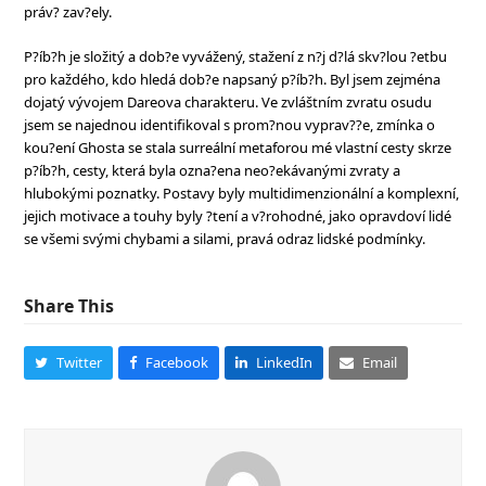
práv? zav?ely.
P?íb?h je složitý a dob?e vyvážený, stažení z n?j d?lá skv?lou ?etbu
pro každého, kdo hledá dob?e napsaný p?íb?h. Byl jsem zejména
dojatý vývojem Dareova charakteru. Ve zvláštním zvratu osudu
jsem se najednou identifikoval s prom?nou vyprav??e, zmínka o
kou?ení Ghosta se stala surreální metaforou mé vlastní cesty skrze
p?íb?h, cesty, která byla ozna?ena neo?ekávanými zvraty a
hlubokými poznatky. Postavy byly multidimenzionální a komplexní,
jejich motivace a touhy byly ?tení a v?rohodné, jako opravdoví lidé
se všemi svými chybami a silami, pravá odraz lidské podmínky.
Share This
Twitter
Facebook
LinkedIn
Email