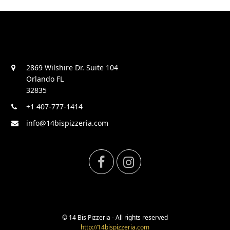
2869 Wilshire Dr. Suite 104
Orlando FL
32835
+1 407-777-1414
info@14bispizzeria.com
F
I
a
n
c
s
© 14 Bis Pizzeria - All rights reserved
http://14bispizzeria.com