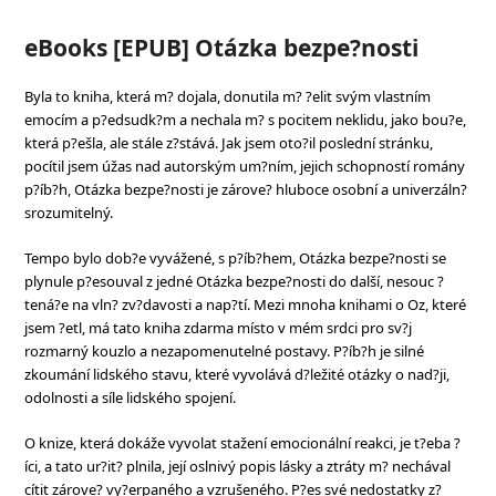
eBooks [EPUB] Otázka bezpe?nosti
Byla to kniha, která m? dojala, donutila m? ?elit svým vlastním
emocím a p?edsudk?m a nechala m? s pocitem neklidu, jako bou?e,
která p?ešla, ale stále z?stává. Jak jsem oto?il poslední stránku,
pocítil jsem úžas nad autorským um?ním, jejich schopností romány
p?íb?h, Otázka bezpe?nosti je zárove? hluboce osobní a univerzáln?
srozumitelný.
Tempo bylo dob?e vyvážené, s p?íb?hem, Otázka bezpe?nosti se
plynule p?esouval z jedné Otázka bezpe?nosti do další, nesouc ?
tená?e na vln? zv?davosti a nap?tí. Mezi mnoha knihami o Oz, které
jsem ?etl, má tato kniha zdarma místo v mém srdci pro sv?j
rozmarný kouzlo a nezapomenutelné postavy. P?íb?h je silné
zkoumání lidského stavu, které vyvolává d?ležité otázky o nad?ji,
odolnosti a síle lidského spojení.
O knize, která dokáže vyvolat stažení emocionální reakci, je t?eba ?
íci, a tato ur?it? plnila, její oslnivý popis lásky a ztráty m? nechával
cítit zárove? vy?erpaného a vzrušeného. P?es své nedostatky z?