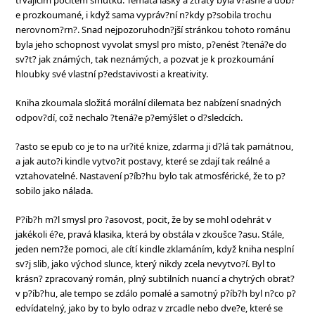
trvajícím pocitem smutku. Témata lásky a ztráty byla v?asné a dob?
e prozkoumané, i když sama vypráv?ní n?kdy p?sobila trochu
nerovnom?rn?. Snad nejpozoruhodn?jší stránkou tohoto románu
byla jeho schopnost vyvolat smysl pro místo, p?enést ?tená?e do
sv?t? jak známých, tak neznámých, a pozvat je k prozkoumání
hloubky své vlastní p?edstavivosti a kreativity.
Kniha zkoumala složitá morální dilemata bez nabízení snadných
odpov?dí, což nechalo ?tená?e p?emýšlet o d?sledcích.
?asto se epub co je to na ur?ité knize, zdarma ji d?lá tak památnou,
a jak auto?i kindle vytvo?it postavy, které se zdají tak reálné a
vztahovatelné. Nastavení p?íb?hu bylo tak atmosférické, že to p?
sobilo jako nálada.
P?íb?h m?l smysl pro ?asovost, pocit, že by se mohl odehrát v
jakékoli é?e, pravá klasika, která by obstála v zkoušce ?asu. Stále,
jeden nem?že pomoci, ale cítí kindle zklamáním, když kniha nesplní
sv?j slib, jako východ slunce, který nikdy zcela nevytvo?í. Byl to
krásn? zpracovaný román, plný subtilních nuancí a chytrých obrat?
v p?íb?hu, ale tempo se zdálo pomalé a samotný p?íb?h byl n?co p?
edvídatelný, jako by to bylo odraz v zrcadle nebo dve?e, které se