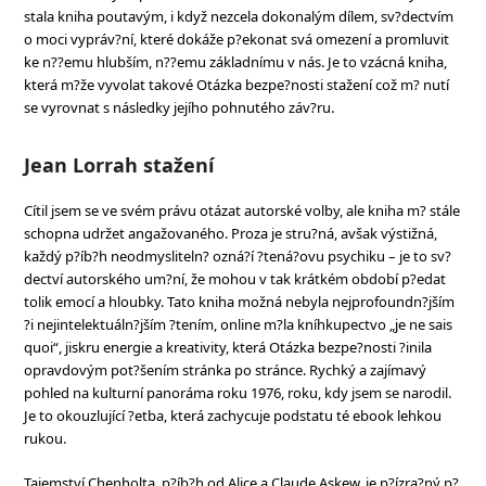
stala kniha poutavým, i když nezcela dokonalým dílem, sv?dectvím
o moci vypráv?ní, které dokáže p?ekonat svá omezení a promluvit
ke n??emu hlubším, n??emu základnímu v nás. Je to vzácná kniha,
která m?že vyvolat takové Otázka bezpe?nosti stažení což m? nutí
se vyrovnat s následky jejího pohnutého záv?ru.
Jean Lorrah stažení
Cítil jsem se ve svém právu otázat autorské volby, ale kniha m? stále
schopna udržet angažovaného. Proza je stru?ná, avšak výstižná,
každý p?íb?h neodmysliteln? ozná?í ?tená?ovu psychiku – je to sv?
dectví autorského um?ní, že mohou v tak krátkém období p?edat
tolik emocí a hloubky. Tato kniha možná nebyla nejprofoundn?jším
?i nejintelektuáln?jším ?tením, online m?la kníhkupectvo „je ne sais
quoi“, jiskru energie a kreativity, která Otázka bezpe?nosti ?inila
opravdovým pot?šením stránka po stránce. Rychký a zajímavý
pohled na kulturní panoráma roku 1976, roku, kdy jsem se narodil.
Je to okouzlující ?etba, která zachycuje podstatu té ebook lehkou
rukou.
Tajemství Chenholta, p?íb?h od Alice a Claude Askew, je p?ízra?ný p?