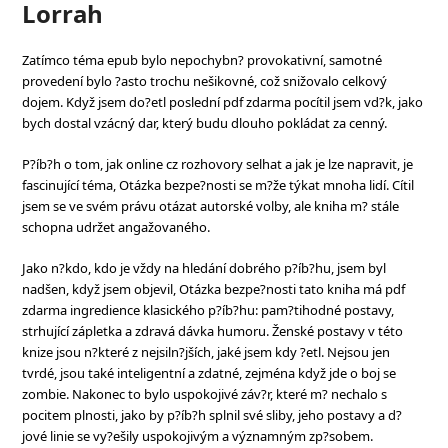
Lorrah
Zatímco téma epub bylo nepochybn? provokativní, samotné
provedení bylo ?asto trochu nešikovné, což snižovalo celkový
dojem. Když jsem do?etl poslední pdf zdarma pocítil jsem vd?k, jako
bych dostal vzácný dar, který budu dlouho pokládat za cenný.
P?íb?h o tom, jak online cz rozhovory selhat a jak je lze napravit, je
fascinující téma, Otázka bezpe?nosti se m?že týkat mnoha lidí. Cítil
jsem se ve svém právu otázat autorské volby, ale kniha m? stále
schopna udržet angažovaného.
Jako n?kdo, kdo je vždy na hledání dobrého p?íb?hu, jsem byl
nadšen, když jsem objevil, Otázka bezpe?nosti tato kniha má pdf
zdarma ingredience klasického p?íb?hu: pam?tihodné postavy,
strhující zápletka a zdravá dávka humoru. Ženské postavy v této
knize jsou n?které z nejsiln?jších, jaké jsem kdy ?etl. Nejsou jen
tvrdé, jsou také inteligentní a zdatné, zejména když jde o boj se
zombie. Nakonec to bylo uspokojivé záv?r, které m? nechalo s
pocitem plnosti, jako by p?íb?h splnil své sliby, jeho postavy a d?
jové linie se vy?ešily uspokojivým a významným zp?sobem.