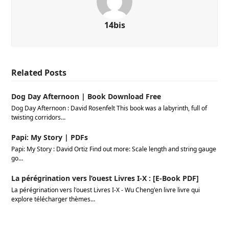
14bis
Related Posts
Dog Day Afternoon | Book Download Free
Dog Day Afternoon : David Rosenfelt This book was a labyrinth, full of
twisting corridors…
Papi: My Story | PDFs
Papi: My Story : David Ortiz Find out more: Scale length and string gauge
go…
La pérégrination vers l’ouest Livres I-X : [E-Book PDF]
La pérégrination vers l'ouest Livres I-X - Wu Cheng'en livre livre qui
explore télécharger thèmes…