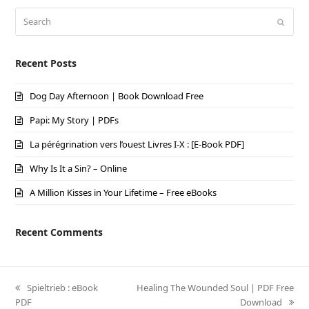
Search
Submi
Recent Posts
Dog Day Afternoon | Book Download Free
Papi: My Story | PDFs
La pérégrination vers l’ouest Livres I-X : [E-Book PDF]
Why Is It a Sin? – Online
A Million Kisses in Your Lifetime – Free eBooks
Recent Comments
previous
Spieltrieb : eBook
next
Healing The Wounded Soul | PDF Free
PDF
post:
post:
Download