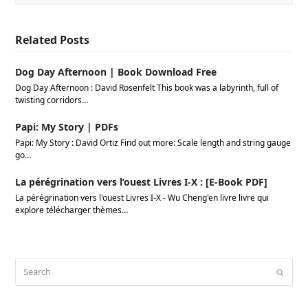
Related Posts
Dog Day Afternoon | Book Download Free
Dog Day Afternoon : David Rosenfelt This book was a labyrinth, full of
twisting corridors…
Papi: My Story | PDFs
Papi: My Story : David Ortiz Find out more: Scale length and string gauge
go…
La pérégrination vers l’ouest Livres I-X : [E-Book PDF]
La pérégrination vers l'ouest Livres I-X - Wu Cheng'en livre livre qui
explore télécharger thèmes…
Search
Submi