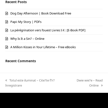
Recent Posts
Dog Day Afternoon | Book Download Free
Papi: My Story | PDFs
La pérégrination vers l’ouest Livres I-X : [E-Book PDF]
Why Is It a Sin? – Online
A Million Kisses in Your Lifetime – Free eBooks
Recent Comments
previous
Totul este iluminat – Cite?te f?r?
next
Dwie wie?e – Read
înregistrare
post:
post:
Online