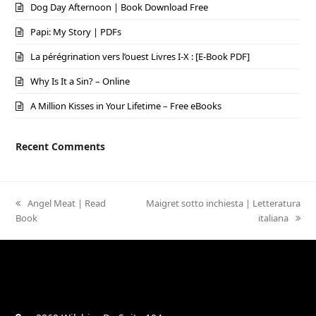
Dog Day Afternoon | Book Download Free
Papi: My Story | PDFs
La pérégrination vers l’ouest Livres I-X : [E-Book PDF]
Why Is It a Sin? – Online
A Million Kisses in Your Lifetime – Free eBooks
Recent Comments
previous
Angel Meat | Read
next
Maigret sotto inchiesta | Letteratura
Book
post:
post:
italiana