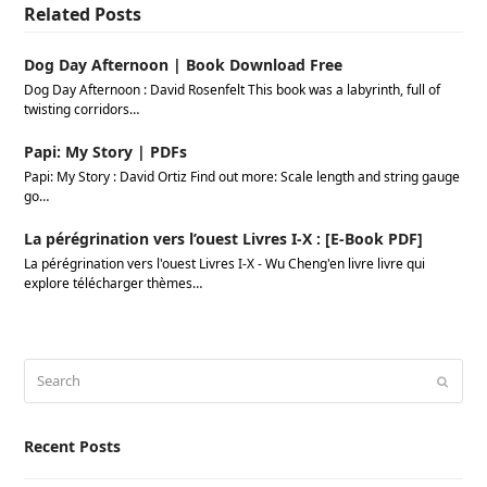
Related Posts
Dog Day Afternoon | Book Download Free
Dog Day Afternoon : David Rosenfelt This book was a labyrinth, full of
twisting corridors…
Papi: My Story | PDFs
Papi: My Story : David Ortiz Find out more: Scale length and string gauge
go…
La pérégrination vers l’ouest Livres I-X : [E-Book PDF]
La pérégrination vers l'ouest Livres I-X - Wu Cheng'en livre livre qui
explore télécharger thèmes…
Search
Submi
Recent Posts