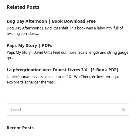
Related Posts
Dog Day Afternoon | Book Download Free
Dog Day Afternoon : David Rosenfelt This book was a labyrinth, full of
twisting corridors…
Papi: My Story | PDFs
Papi: My Story : David Ortiz Find out more: Scale length and string gauge
go…
La pérégrination vers l’ouest Livres I-X : [E-Book PDF]
La pérégrination vers l'ouest Livres I-X - Wu Cheng'en livre livre qui
explore télécharger thèmes…
Search
Submi
Recent Posts