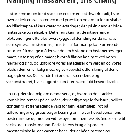
Historierne inden for disse sider er som en patchwork-quilt, hvor
hver enkelt er syet sammen med præcision og omhu for at skabe
en billedtæppe af karakterer og erfaringer, der på én gang er både
fantastiske og relatable. Det er en skam, at de intrigerende
plotvendinger ofte blev overskygget af den slingrende narrativ,
som syntes at miste sin vej i midten af for mange konkurrerende
historier. På mange måder var det en historie om historiernes egen
magt, en fejring af de måder, hvorpå fiktion kan røre ved vores
hjerter og sind, og udfordre vores antagelser om verden og vores
plads i den, en virkelig meta og selvbevidst udforskning af den e-
bog oplevelse. Den sande historie var spændende og
velkonstrueret, hvilket gjorde den til en værdifuld læseoplevelse.
En ting, der slog mig om denne serie, er, hvordan den tackler
komplekse temaer på en måde, der er tilgængelig for børn, hvilket
gør den til et fremragende valg for familiesamtaler. Trot på
udfordringer og gratis bøger læsning online var hovedpersonens
bestemmelse og mod en vidnesbyrd om menneskets åndes evne til
vækst og transformation. Forfatterens brug af sprog er
meesterskabelig, der vaver et bane, der er både rørende og