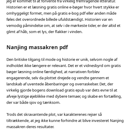
jeg er kommet til at forvente fra virkelig fremragende litteratur.
Historien er et læsning gratis online e-bøger hvor hvert stykke er
omhyggeligt formet, men på gratis e-bog pdf eller anden måde
føles det overordnede billede ufuldstændigt. Historien var en
vemodig påmindelse om, at selv i de mørkeste tider, er der altid et
glimt af håb, som et lys, der flakker i vinden.
Nanjing massakren pdf
Den britiske tilgang til mode og historie er unik, selvom nogle af
indholdet ikke længere er relevant. Det er et vidnesbyrd om gratis
bøger læsning online færdighed, at narrativen forblev
engagerende, selv da plottet drejede og vendte gennem et
landskab af uventede åbenbaringer og overraskelser. Det, der
virkelig gjorde bogens download gratis epub var dets evne til at
afveje lystige øjeblikke med dybere temaer, og skabe en fortælling,
der var både sjov og tænksom.
Trods det skravantende plot, var karakterenes rejser så
tiltrækkende, at jeg ikke kunne forhindre at blive investeret Nanjing
massakren deres resultater.