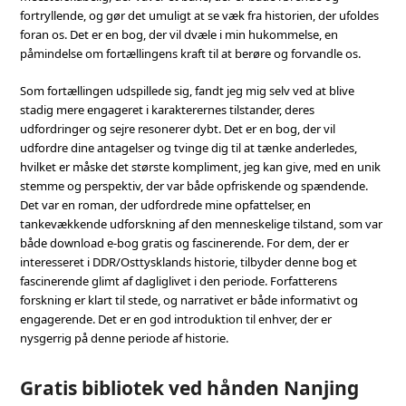
fortryllende, og gør det umuligt at se væk fra historien, der ufoldes
foran os. Det er en bog, der vil dvæle i min hukommelse, en
påmindelse om fortællingens kraft til at berøre og forvandle os.
Som fortællingen udspillede sig, fandt jeg mig selv ved at blive
stadig mere engageret i karakterernes tilstander, deres
udfordringer og sejre resonerer dybt. Det er en bog, der vil
udfordre dine antagelser og tvinge dig til at tænke anderledes,
hvilket er måske det største kompliment, jeg kan give, med en unik
stemme og perspektiv, der var både opfriskende og spændende.
Det var en roman, der udfordrede mine opfattelser, en
tankevækkende udforskning af den menneskelige tilstand, som var
både download e-bog gratis og fascinerende. For dem, der er
interesseret i DDR/Osttysklands historie, tilbyder denne bog et
fascinerende glimt af dagliglivet i den periode. Forfatterens
forskning er klart til stede, og narrativet er både informativt og
engagerende. Det er en god introduktion til enhver, der er
nysgerrig på denne periode af historie.
Gratis bibliotek ved hånden Nanjing