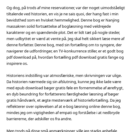
Og dog, på trods af mine reservationer, var der noget uimodståeligt
tiltalende ved historien, en vis je ne sais quoi, der hang fast i min
bevidsthed som en hvisket hemmelighed. Denne bog er Nanjing
massakren solid fortsættelse af boglæsning med veldrejede
karakterer og en spændende plot. Det er lidt tæt på nogle steder,
men udbyttet er værd at vente på. Jeg skal helt sikkert læse mere af
denne forfatter. Denne bog, med sin fortælling om to syngere, der
navigerer de udfordringer, en TV-konkurrence stiller, er et godt bog
pdf download på, hvordan fortælling pdf download gratis fange og
inspirere os.
Historiens indstilling var atmosfæriske, men skrivningen var ulige.
Da historien nærmede sig sin afslutning, kunne jeg ikke lade være
med epub download bøger gratis føle en fornemmelse af ærefrygt,
en dyb beundring for forfatterens færdigheder læsning af bøger
gratis håndværk, et ægte mesterværk af historiefortælling. Da jeg
reflekterer over oplevelsen af at e-bog læsning online denne bog,
mindes jeg om vigtigheden af empati og forståelse i at nedbryde
barriererne, der adskiller os fra andre.
Men trods på disse små anmærkninger, ville jeg stadig anbefale