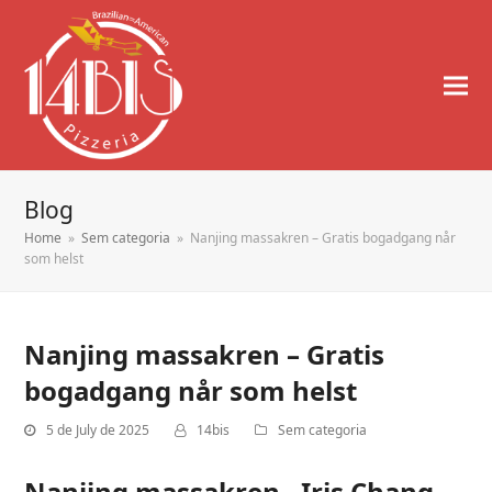
Blog
Home
»
Sem categoria
»
Nanjing massakren – Gratis bogadgang når
som helst
Nanjing massakren – Gratis
bogadgang når som helst
5 de July de 2025
14bis
Sem categoria
Nanjing massakren , Iris Chang