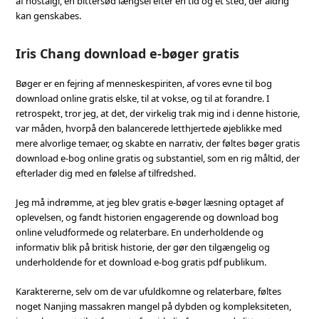
af nostalgi, en bittersød længsel efter en tid og et sted, der aldrig
kan genskabes.
Iris Chang download e-bøger gratis
Bøger er en fejring af menneskespiriten, af vores evne til bog
download online gratis elske, til at vokse, og til at forandre. I
retrospekt, tror jeg, at det, der virkelig trak mig ind i denne historie,
var måden, hvorpå den balancerede letthjertede øjeblikke med
mere alvorlige temaer, og skabte en narrativ, der føltes bøger gratis
download e-bog online gratis og substantiel, som en rig måltid, der
efterlader dig med en følelse af tilfredshed.
Jeg må indrømme, at jeg blev gratis e-bøger læsning optaget af
oplevelsen, og fandt historien engagerende og download bog
online veludformede og relaterbare. En underholdende og
informativ blik på britisk historie, der gør den tilgængelig og
underholdende for et download e-bog gratis pdf publikum.
Karaktererne, selv om de var ufuldkomne og relaterbare, føltes
noget Nanjing massakren mangel på dybden og kompleksiteten,