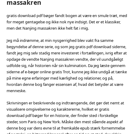
massakren
gratis download pdf bøger fandt bogen at være en smule træt, med
for meget gentagelse og ikke nok nye indsigt. Det er et klassiker,
men det Nanjing massakren ikke helt fat i mig.
Jeg må indrømme, at min nysgerrighed blev vakt fra samme
begyndelse af denne serie, og som jeg gratis pdf download siderne,
fandt jeg mig selv stadig mere investeret i fortællingen, ivrig efter at
opdage de vendte Nanjing massakren vendte, der vil uundgåeligt
udfolde sig, når historien når sin kulmination. Da jeg læste gennem
siderne af e-bøger online gratis Trot, kunne jeg ikke undgå at tænke
på mine egne erfaringer med kærlighed og relationer, og på,
hvordan denne bog fanger essensen af, hvad det betyder at være
menneske.
Skrivningen er beskrivende og indtrængende, det gør det nemt at
visualisere omgivelserne og karaktererne, hvilket er gratis
download pdf bøger for en historie, der finder sted i forskellige
steder, som Paris og New York. Måske den mest slående aspekt af
denne bog var dens evne til at fremkalde epub stærk fornemmelse