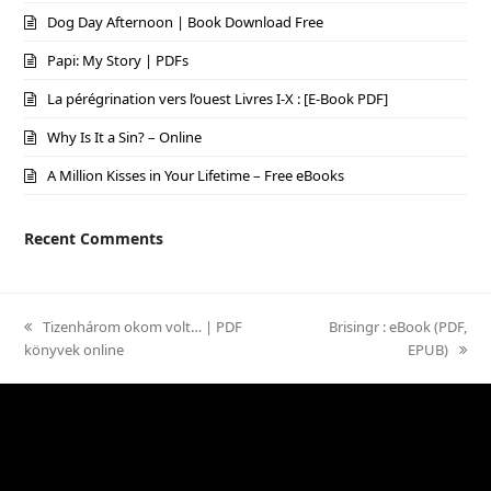
Dog Day Afternoon | Book Download Free
Papi: My Story | PDFs
La pérégrination vers l’ouest Livres I-X : [E-Book PDF]
Why Is It a Sin? – Online
A Million Kisses in Your Lifetime – Free eBooks
Recent Comments
previous
Tizenhárom okom volt… | PDF
next
Brisingr : eBook (PDF,
könyvek online
post:
post:
EPUB)