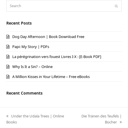
Search
Submi
Recent Posts
Dog Day Afternoon | Book Download Free
Papi: My Story | PDFs
La pérégrination vers l’ouest Livres I-X : [E-Book PDF]
Why Is It a Sin? – Online
A Million Kisses in Your Lifetime – Free eBooks
Recent Comments
previous
Under the Udala Trees | Online
next
Die Tränen des Teufels |
Books
post:
post:
Bücher