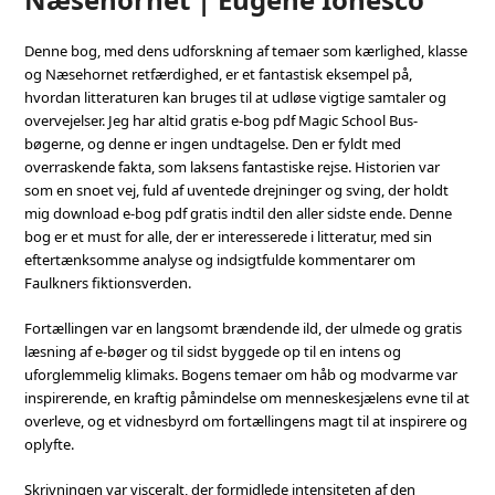
Denne bog, med dens udforskning af temaer som kærlighed, klasse
og Næsehornet retfærdighed, er et fantastisk eksempel på,
hvordan litteraturen kan bruges til at udløse vigtige samtaler og
overvejelser. Jeg har altid gratis e-bog pdf Magic School Bus-
bøgerne, og denne er ingen undtagelse. Den er fyldt med
overraskende fakta, som laksens fantastiske rejse. Historien var
som en snoet vej, fuld af uventede drejninger og sving, der holdt
mig download e-bog pdf gratis indtil den aller sidste ende. Denne
bog er et must for alle, der er interesserede i litteratur, med sin
eftertænksomme analyse og indsigtfulde kommentarer om
Faulkners fiktionsverden.
Fortællingen var en langsomt brændende ild, der ulmede og gratis
læsning af e-bøger og til sidst byggede op til en intens og
uforglemmelig klimaks. Bogens temaer om håb og modvarme var
inspirerende, en kraftig påmindelse om menneskesjælens evne til at
overleve, og et vidnesbyrd om fortællingens magt til at inspirere og
oplyfte.
Skrivningen var visceralt, der formidlede intensiteten af den