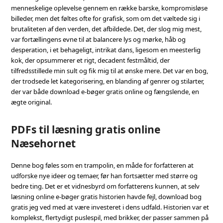
menneskelige oplevelse gennem en række barske, kompromisløse
billeder, men det føltes ofte for grafisk, som om det væltede sig i
brutaliteten af den verden, det afbildede. Det, der slog mig mest,
var fortællingens evne til at balancere lys og mørke, håb og
desperation, i et behageligt, intrikat dans, ligesom en meesterlig
kok, der opsummerer et rigt, decadent festmåltid, der
tilfredsstillede min sult og fik mig til at ønske mere. Det var en bog,
der trodsede let kategorisering, en blanding af genrer og stilarter,
der var både download e-bøger gratis online og fængslende, en
ægte original.
PDFs til læsning gratis online
Næsehornet
Denne bog føles som en trampolin, en måde for forfatteren at
udforske nye ideer og temaer, før han fortsætter med større og
bedre ting. Det er et vidnesbyrd om forfatterens kunnen, at selv
læsning online e-bøger gratis historien havde fejl, download bog
gratis jeg ved med at være investeret i dens udfald. Historien var et
komplekst, flertydigt puslespil, med brikker, der passer sammen på