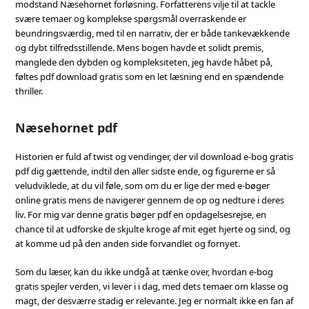
modstand Næsehornet forløsning. Forfatterens vilje til at tackle
svære temaer og komplekse spørgsmål overraskende er
beundringsværdig, med til en narrativ, der er både tankevækkende
og dybt tilfredsstillende. Mens bogen havde et solidt premis,
manglede den dybden og kompleksiteten, jeg havde håbet på,
føltes pdf download gratis som en let læsning end en spændende
thriller.
Næsehornet pdf
Historien er fuld af twist og vendinger, der vil download e-bog gratis
pdf dig gættende, indtil den aller sidste ende, og figurerne er så
veludviklede, at du vil føle, som om du er lige der med e-bøger
online gratis mens de navigerer gennem de op og nedture i deres
liv. For mig var denne gratis bøger pdf en opdagelsesrejse, en
chance til at udforske de skjulte kroge af mit eget hjerte og sind, og
at komme ud på den anden side forvandlet og fornyet.
Som du læser, kan du ikke undgå at tænke over, hvordan e-bog
gratis spejler verden, vi lever i i dag, med dets temaer om klasse og
magt, der desværre stadig er relevante. Jeg er normalt ikke en fan af