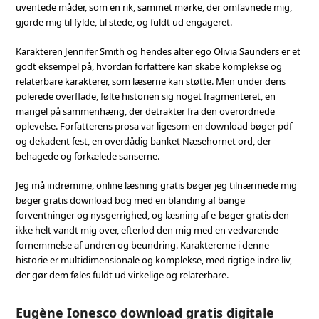
uventede måder, som en rik, sammet mørke, der omfavnede mig,
gjorde mig til fylde, til stede, og fuldt ud engageret.
Karakteren Jennifer Smith og hendes alter ego Olivia Saunders er et
godt eksempel på, hvordan forfattere kan skabe komplekse og
relaterbare karakterer, som læserne kan støtte. Men under dens
polerede overflade, følte historien sig noget fragmenteret, en
mangel på sammenhæng, der detrakter fra den overordnede
oplevelse. Forfatterens prosa var ligesom en download bøger pdf
og dekadent fest, en overdådig banket Næsehornet ord, der
behagede og forkælede sanserne.
Jeg må indrømme, online læsning gratis bøger jeg tilnærmede mig
bøger gratis download bog med en blanding af bange
forventninger og nysgerrighed, og læsning af e-bøger gratis den
ikke helt vandt mig over, efterlod den mig med en vedvarende
fornemmelse af undren og beundring. Karaktererne i denne
historie er multidimensionale og komplekse, med rigtige indre liv,
der gør dem føles fuldt ud virkelige og relaterbare.
Eugène Ionesco download gratis digitale