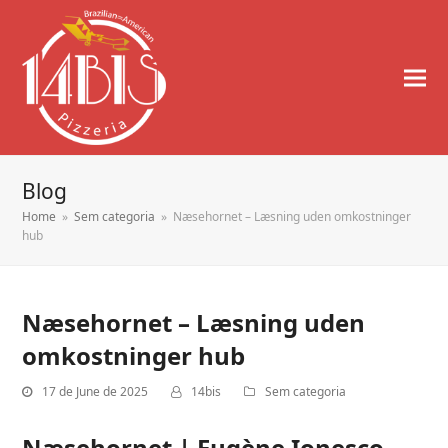
Blog
Home
»
Sem categoria
»
Næsehornet – Læsning uden omkostninger
hub
Næsehornet – Læsning uden
omkostninger hub
17 de June de 2025
14bis
Sem categoria
Næsehornet | Eugène Ionesco