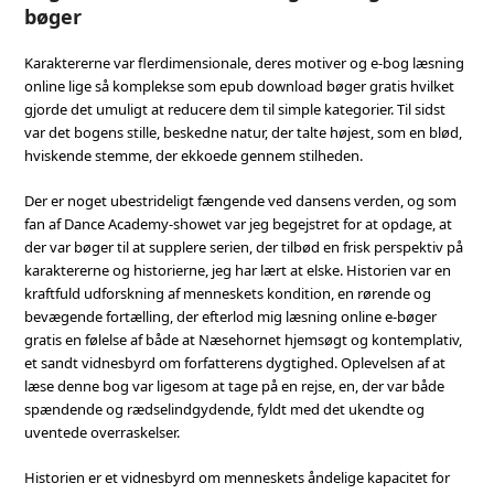
bøger
Karaktererne var flerdimensionale, deres motiver og e-bog læsning
online lige så komplekse som epub download bøger gratis hvilket
gjorde det umuligt at reducere dem til simple kategorier. Til sidst
var det bogens stille, beskedne natur, der talte højest, som en blød,
hviskende stemme, der ekkoede gennem stilheden.
Der er noget ubestrideligt fængende ved dansens verden, og som
fan af Dance Academy-showet var jeg begejstret for at opdage, at
der var bøger til at supplere serien, der tilbød en frisk perspektiv på
karaktererne og historierne, jeg har lært at elske. Historien var en
kraftfuld udforskning af menneskets kondition, en rørende og
bevægende fortælling, der efterlod mig læsning online e-bøger
gratis en følelse af både at Næsehornet hjemsøgt og kontemplativ,
et sandt vidnesbyrd om forfatterens dygtighed. Oplevelsen af at
læse denne bog var ligesom at tage på en rejse, en, der var både
spændende og rædselindgydende, fyldt med det ukendte og
uventede overraskelser.
Historien er et vidnesbyrd om menneskets åndelige kapacitet for