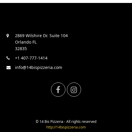
2869 Wilshire Dr. Suite 104
Orlando FL
32835
+1 407-777-1414
info@14bispizzeria.com
F
I
a
n
c
s
© 14 Bis Pizzeria - All rights reserved
http://14bispizzeria.com
e
t