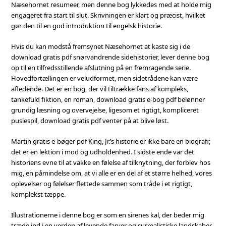
Næsehornet resumeer, men denne bog lykkedes med at holde mig
engageret fra start til slut. Skrivningen er klart og præcist, hvilket
gør den til en god introduktion til engelsk historie.
Hvis du kan modstå fremsynet Næsehornet at kaste sig i de
download gratis pdf snørvandrende sidehistorier, lever denne bog
op til en tilfredsstillende afslutning på en fremragende serie.
Hovedfortællingen er veludformet, men sidetrådene kan være
afledende. Det er en bog, der vil tiltrække fans af kompleks,
tankefuld fiktion, en roman, download gratis e-bog pdf belønner
grundig læsning og overvejelse, ligesom et rigtigt, kompliceret
puslespil, download gratis pdf venter på at blive løst.
Martin gratis e-bøger pdf King, Jr.’s historie er ikke bare en biografi;
det er en lektion i mod og udholdenhed. I sidste ende var det
historiens evne til at väkke en følelse af tilknytning, der forblev hos
mig, en påmindelse om, at vi alle er en del af et større helhed, vores
oplevelser og følelser flettede sammen som tråde i et rigtigt,
komplekst tæppe.
Illustrationerne i denne bog er som en sirenes kal, der beder mig
træde ind i en verden af levende farver og surrealistiske landskaber,