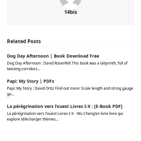
14bis
Related Posts
Dog Day Afternoon | Book Download Free
Dog Day Afternoon : David Rosenfelt This book was a labyrinth, full of
twisting corridors…
Papi: My Story | PDFs
Papi: My Story : David Ortiz Find out more: Scale length and string gauge
go…
La pérégrination vers l’ouest Livres I-X : [E-Book PDF]
La pérégrination vers l'ouest Livres I-X - Wu Cheng'en livre livre qui
explore télécharger thèmes…