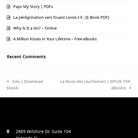
Papi: My Story | PDFs
La pérégrination vers l’ouest Livres I-X : [E-Book PDF]
Why Is It a Sin? – Online
A Million Kisses in Your Lifetime – Free eBooks
Recent Comments
previous
Zulu | Download
next
La Muse des cauchemars | (EPUB, PDF,
Ebook
post:
post:
eBooks)
2869 Wilshire Dr. Suite 104