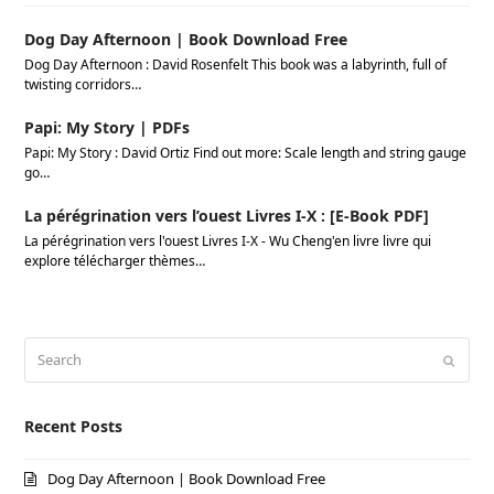
Dog Day Afternoon | Book Download Free
Dog Day Afternoon : David Rosenfelt This book was a labyrinth, full of
twisting corridors…
Papi: My Story | PDFs
Papi: My Story : David Ortiz Find out more: Scale length and string gauge
go…
La pérégrination vers l’ouest Livres I-X : [E-Book PDF]
La pérégrination vers l'ouest Livres I-X - Wu Cheng'en livre livre qui
explore télécharger thèmes…
Search
Submi
Recent Posts
Dog Day Afternoon | Book Download Free