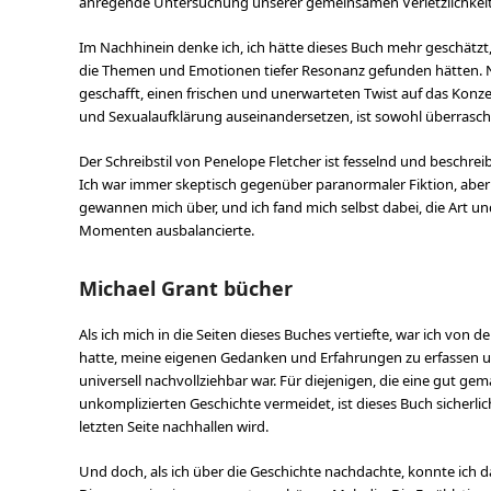
anregende Untersuchung unserer gemeinsamen Verletzlichkei
Im Nachhinein denke ich, ich hätte dieses Buch mehr geschätzt
die Themen und Emotionen tiefer Resonanz gefunden hätten.
geschafft, einen frischen und unerwarteten Twist auf das Konzep
und Sexualaufklärung auseinandersetzen, ist sowohl überra
Der Schreibstil von Penelope Fletcher ist fesselnd und beschrei
Ich war immer skeptisch gegenüber paranormaler Fiktion, aber
gewannen mich über, und ich fand mich selbst dabei, die Art u
Momenten ausbalancierte.
Michael Grant bücher
Als ich mich in die Seiten dieses Buches vertiefte, war ich von 
hatte, meine eigenen Gedanken und Erfahrungen zu erfassen und
universell nachvollziehbar war. Für diejenigen, die eine gut ge
unkomplizierten Geschichte vermeidet, ist dieses Buch sicherli
letzten Seite nachhallen wird.
Und doch, als ich über die Geschichte nachdachte, konnte ich da