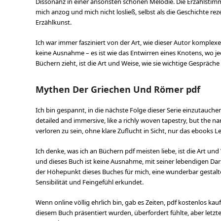
Dissonanz in einer ansonsten schönen Melodie. Die Erzählstimm
mich anzog und mich nicht losließ, selbst als die Geschichte 
Erzählkunst.
Ich war immer fasziniert von der Art, wie dieser Autor komp
keine Ausnahme – es ist wie das Entwirren eines Knotens, wo 
Büchern zieht, ist die Art und Weise, wie sie wichtige Gespräc
Mythen Der Griechen Und Römer pdf
Ich bin gespannt, in die nächste Folge dieser Serie einzutauche
detailed and immersive, like a richly woven tapestry, but the nar
verloren zu sein, ohne klare Zuflucht in Sicht, nur das ebooks 
Ich denke, was ich an Büchern pdf meisten liebe, ist die Art un
und dieses Buch ist keine Ausnahme, mit seiner lebendigen Da
der Höhepunkt dieses Buches für mich, eine wunderbar gestalt
Sensibilität und Feingefühl erkundet.
Wenn online völlig ehrlich bin, gab es Zeiten, pdf kostenlos ka
diesem Buch präsentiert wurden, überfordert fühlte, aber letzte