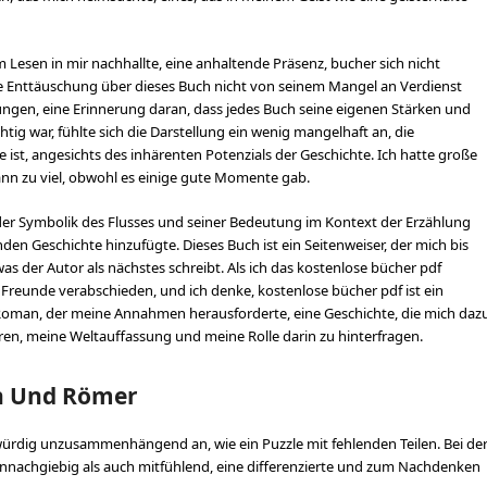
 Lesen in mir nachhallte, eine anhaltende Präsenz, bucher sich nicht
ne Enttäuschung über dieses Buch nicht von seinem Mangel an Verdienst
ngen, eine Erinnerung daran, dass jedes Buch seine eigenen Stärken und
ig war, fühlte sich die Darstellung ein wenig mangelhaft an, die
e ist, angesichts des inhärenten Potenzials der Geschichte. Ich hatte große
nn zu viel, obwohl es einige gute Momente gab.
n der Symbolik des Flusses und seiner Bedeutung im Kontext der Erzählung
lnden Geschichte hinzufügte. Dieses Buch ist ein Seitenweiser, der mich bis
as der Autor als nächstes schreibt. Als ich das kostenlose bücher pdf
te Freunde verabschieden, und ich denke, kostenlose bücher pdf ist ein
n Roman, der meine Annahmen herausforderte, eine Geschichte, die mich daz
ren, meine Weltauffassung und meine Rolle darin zu hinterfragen.
n Und Römer
rkwürdig unzusammenhängend an, wie ein Puzzle mit fehlenden Teilen. Bei de
nnachgiebig als auch mitfühlend, eine differenzierte und zum Nachdenken