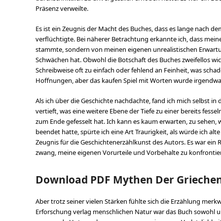
Präsenz verweilte.
Es ist ein Zeugnis der Macht des Buches, dass es lange nach dem
verflüchtigte. Bei näherer Betrachtung erkannte ich, dass mei
stammte, sondern von meinen eigenen unrealistischen Erwartu
Schwächen hat. Obwohl die Botschaft des Buches zweifellos wicht
Schreibweise oft zu einfach oder fehlend an Feinheit, was schad
Hoffnungen, aber das kaufen Spiel mit Worten wurde irgendwa
Als ich über die Geschichte nachdachte, fand ich mich selbst i
vertieft, was eine weitere Ebene der Tiefe zu einer bereits fesse
zum Ende gefesselt hat. Ich kann es kaum erwarten, zu sehen, w
beendet hatte, spürte ich eine Art Traurigkeit, als würde ich al
Zeugnis für die Geschichtenerzählkunst des Autors. Es war ei
zwang, meine eigenen Vorurteile und Vorbehalte zu konfrontie
Download PDF Mythen Der Grieche
Aber trotz seiner vielen Stärken fühlte sich die Erzählung me
Erforschung verlag menschlichen Natur war das Buch sowohl u