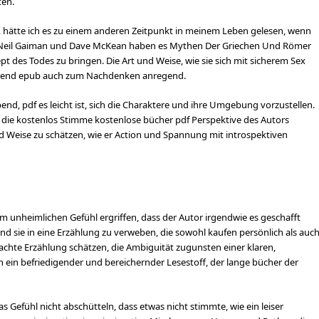
ten.
, hätte ich es zu einem anderen Zeitpunkt in meinem Leben gelesen, wenn
 Neil Gaiman und Dave McKean haben es Mythen Der Griechen Und Römer
t des Todes zu bringen. Die Art und Weise, wie sie sich mit sicherem Sex
schend epub auch zum Nachdenken anregend.
bend, pdf es leicht ist, sich die Charaktere und ihre Umgebung vorzustellen.
 die kostenlos Stimme kostenlose bücher pdf Perspektive des Autors
nd Weise zu schätzen, wie er Action und Spannung mit introspektiven
dem unheimlichen Gefühl ergriffen, dass der Autor irgendwie es geschafft
 sie in eine Erzählung zu verweben, die sowohl kaufen persönlich als auc
machte Erzählung schätzen, die Ambiguität zugunsten einer klaren,
ch ein befriedigender und bereichernder Lesestoff, der lange bücher der
s Gefühl nicht abschütteln, dass etwas nicht stimmte, wie ein leiser