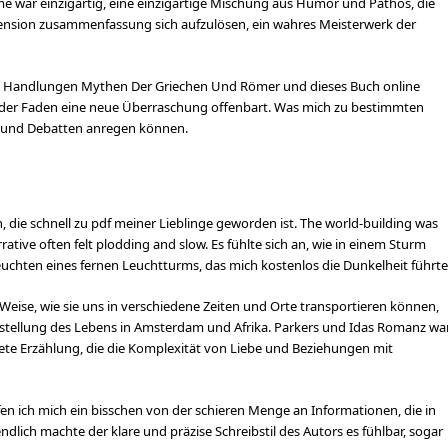
e war einzigartig, eine einzigartige Mischung aus Humor und Pathos, die
rezension zusammenfassung sich aufzulösen, ein wahres Meisterwerk der
lexe Handlungen Mythen Der Griechen Und Römer und dieses Buch online
jeder Faden eine neue Überraschung offenbart. Was mich zu bestimmten
he und Debatten anregen können.
n, die schnell zu pdf meiner Lieblinge geworden ist. The world-building was
rative often felt plodding and slow. Es fühlte sich an, wie in einem Sturm
Leuchten eines fernen Leuchtturms, das mich kostenlos die Dunkelheit führte
d Weise, wie sie uns in verschiedene Zeiten und Orte transportieren können,
rstellung des Lebens in Amsterdam und Afrika. Parkers und Idas Romanz wa
ete Erzählung, die die Komplexität von Liebe und Beziehungen mit
ufen ich mich ein bisschen von der schieren Menge an Informationen, die in
ndlich machte der klare und präzise Schreibstil des Autors es fühlbar, sogar