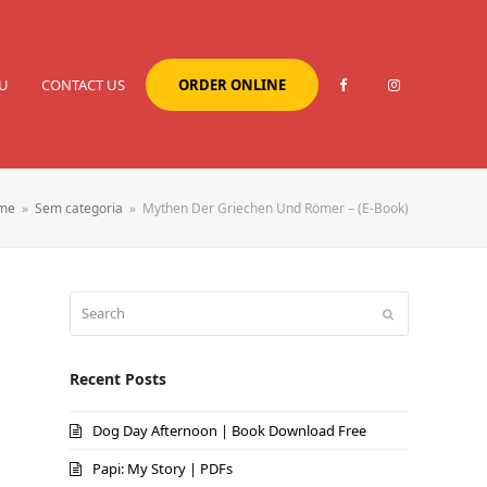
U
CONTACT US
ORDER ONLINE
me
»
Sem categoria
»
Mythen Der Griechen Und Römer – (E-Book)
Search
Submit
Recent Posts
Dog Day Afternoon | Book Download Free
Papi: My Story | PDFs