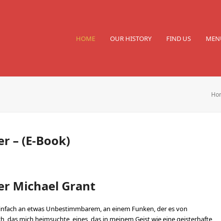
HOME
OUR HISTORY
FIND US
MEN
Ho
 – (E-Book)
r Michael Grant
e einfach an etwas Unbestimmbarem, an einem Funken, der es von
ch, das mich heimsuchte, eines, das in meinem Geist wie eine geisterhafte