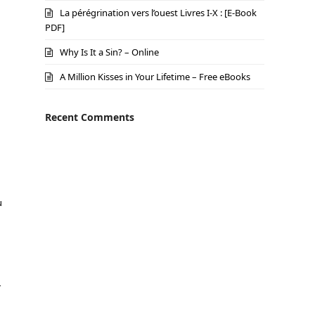
La pérégrination vers l’ouest Livres I-X : [E-Book
PDF]
Why Is It a Sin? – Online
A Million Kisses in Your Lifetime – Free eBooks
Recent Comments
u
r