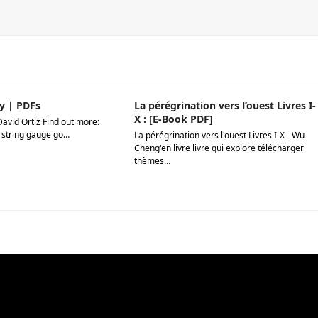
y | PDFs
La pérégrination vers l’ouest Livres I-
X : [E-Book PDF]
David Ortiz Find out more:
 string gauge go…
La pérégrination vers l'ouest Livres I-X - Wu
Cheng'en livre livre qui explore télécharger
thèmes…