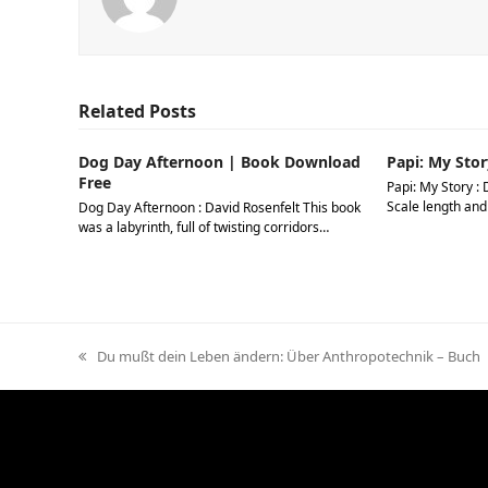
Related Posts
Dog Day Afternoon | Book Download
Papi: My Stor
Free
Papi: My Story : 
Scale length and
Dog Day Afternoon : David Rosenfelt This book
was a labyrinth, full of twisting corridors…
previous
Du mußt dein Leben ändern: Über Anthropotechnik – Buch
post: