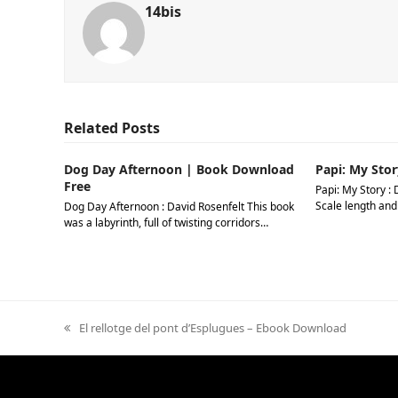
14bis
Related Posts
Dog Day Afternoon | Book Download
Papi: My Stor
Free
Papi: My Story : 
Scale length and
Dog Day Afternoon : David Rosenfelt This book
was a labyrinth, full of twisting corridors…
previous
El rellotge del pont d’Esplugues – Ebook Download
post: