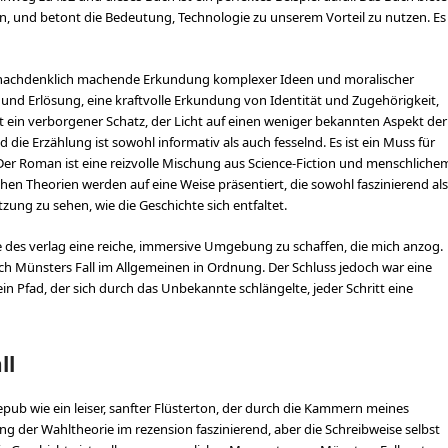
ren, und betont die Bedeutung, Technologie zu unserem Vorteil zu nutzen. Es
 nachdenklich machende Erkundung komplexer Ideen und moralischer
 und Erlösung, eine kraftvolle Erkundung von Identität und Zugehörigkeit,
st ein verborgener Schatz, der Licht auf einen weniger bekannten Aspekt der
d die Erzählung ist sowohl informativ als auch fesselnd. Es ist ein Muss für
Der Roman ist eine reizvolle Mischung aus Science-Fiction und menschliche
chen Theorien werden auf eine Weise präsentiert, die sowohl faszinierend als
tzung zu sehen, wie die Geschichte sich entfaltet.
e des verlag eine reiche, immersive Umgebung zu schaffen, die mich anzog.
ch Münsters Fall im Allgemeinen in Ordnung. Der Schluss jedoch war eine
ein Pfad, der sich durch das Unbekannte schlängelte, jeder Schritt eine
ll
epub wie ein leiser, sanfter Flüsterton, der durch die Kammern meines
ng der Wahltheorie im rezension faszinierend, aber die Schreibweise selbst