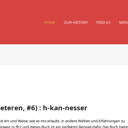
HOME
OUR HISTORY
FIND US
MEN
eteren, #6) : h-kan-nesser
 die Art und Weise, wie es mir erlaubt, in andere Welten und Erfahrungen zu
weg zu fb2 und dieses Buch ist ein perfektes Beispiel dafür. Das Buch biete