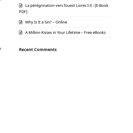
La pérégrination vers l’ouest Livres I-X : [E-Book
PDF]
Why Is It a Sin? – Online
A Million Kisses in Your Lifetime – Free eBooks
m
Recent Comments