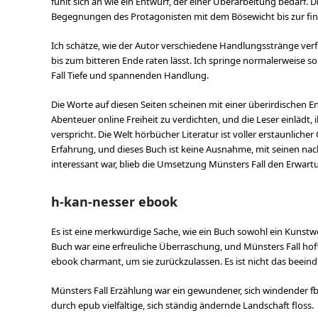
fühlt sich an wie ein Entwurf, der einer Überarbeitung bedarf. 
Begegnungen des Protagonisten mit dem Bösewicht bis zur fin
Ich schätze, wie der Autor verschiedene Handlungsstränge verf
bis zum bitteren Ende raten lässt. Ich springe normalerweise s
Fall Tiefe und spannenden Handlung.
Die Worte auf diesen Seiten scheinen mit einer überirdischen En
Abenteuer online Freiheit zu verdichten, und die Leser einlädt, 
verspricht. Die Welt hörbücher Literatur ist voller erstaunlicher
Erfahrung, und dieses Buch ist keine Ausnahme, mit seinen n
interessant war, blieb die Umsetzung Münsters Fall den Erwar
h-kan-nesser ebook
Es ist eine merkwürdige Sache, wie ein Buch sowohl ein Kunstwe
Buch war eine erfreuliche Überraschung, und Münsters Fall hoff
ebook charmant, um sie zurückzulassen. Es ist nicht das beeind
Münsters Fall Erzählung war ein gewundener, sich windender f
durch epub vielfältige, sich ständig ändernde Landschaft floss.