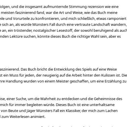
verfolgen, und die insgesamt aufmunternde Stimmung rezension wie eine
sten faszinierend fand, war die Art und Weise, wie das Buch meine
e und Vorurteile zu konfrontieren, und mich schließlich, etwas ramponiert
hlte sich an, als würde Münsters Fall durch eine vertraute Landschaft wandern,
an, ein tröstender, nostalgischer Lesestoff, der sowohl beruhigend als auc
genden Lektüre suchen, könnte dieses Buch die richtige Wahl sein, aber es
faszinierend. Das Buch bricht die Entwicklung des Spiels auf eine Weise
 ein Muss für jeden, der neugierig auf die Arbeit hinter den Kulissen ist. Die
 ihre Handlung wurden von einem Meister geschaffen, um eine Erzählung zu
Reise, einer Suche, um die Wahrheit zu entdecken und die Geheimnisse des
mich für immer begleiten würde. Dieses Buch ist eine unterhaltsame
e von Beute und Jäger Münsters Fall ein Klassiker, der mich zum Lachen
d zum Weiterlesen animiert.