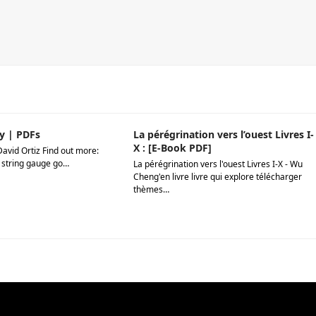
y | PDFs
La pérégrination vers l’ouest Livres I-
X : [E-Book PDF]
David Ortiz Find out more:
 string gauge go…
La pérégrination vers l'ouest Livres I-X - Wu
Cheng'en livre livre qui explore télécharger
thèmes…