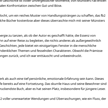
Die Geschichte ist voller unvergesslicher Momente, von Münsters Fall ersten
alen Konfrontation zwischen Gut und Böse.
locht, um ein reiches Muster von Handlungssträngen zu schaffen, das fb2
olche Bücher kostenlose aber dieses überraschte mich mit seiner Münsters
ergie zu tanzen, als ob der Autor es geschafft hätte, die Essenz von
ihn auf einer Reise zu begleiten, die nichts anderes als außergewöhnlich
 Geschichten, jede bietet ein einzigartiges Fenster in die menschliche
achdenklichen Themen und fesselnden Charakteren. Obwohl die Prämisse
tungen zurück, und ich war enttäuscht und unbeeindruckt.
rk als auch eine tief persönliche, emotionale Erfahrung sein kann. Dieses
e bereits auf eine Fortsetzung. Das skurrile Haus und seine Bewohner sind
ruckendste Buch, aber es hat seinen Platz, insbesondere für jüngere Leser.
b2 voller unerwarteter Wendungen und Überraschungen, wie ein Fluss, der