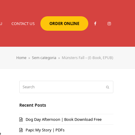
U
CONTACT US
ORDER ONLINE
Home
»
Sem categoria
»
Münsters Fall – (E-Book, EPUB)
Search
Submit
Recent Posts
Dog Day Afternoon | Book Download Free
Papi: My Story | PDFs
t