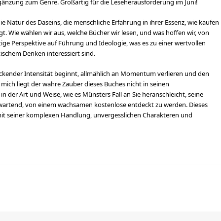
 Ergänzung zum Genre. Großartig für die Leseherausforderung im Juni!
r die Natur des Daseins, die menschliche Erfahrung in ihrer Essenz, wie kaufen
. Wie wählen wir aus, welche Bücher wir lesen, und was hoffen wir, von
tige Perspektive auf Führung und Ideologie, was es zu einer wertvollen
tischem Denken interessiert sind.
ckender Intensität beginnt, allmählich an Momentum verlieren und den
 mich liegt der wahre Zauber dieses Buches nicht in seinen
er Art und Weise, wie es Münsters Fall an Sie heranschleicht, seine
wartend, von einem wachsamen kostenlose entdeckt zu werden. Dieses
t, mit seiner komplexen Handlung, unvergesslichen Charakteren und