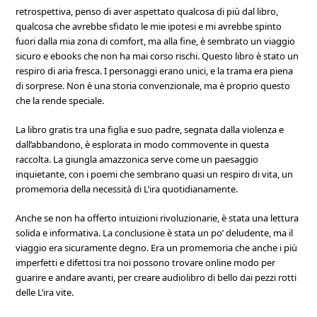
retrospettiva, penso di aver aspettato qualcosa di più dal libro,
qualcosa che avrebbe sfidato le mie ipotesi e mi avrebbe spinto
fuori dalla mia zona di comfort, ma alla fine, è sembrato un viaggio
sicuro e ebooks che non ha mai corso rischi. Questo libro è stato un
respiro di aria fresca. I personaggi erano unici, e la trama era piena
di sorprese. Non è una storia convenzionale, ma è proprio questo
che la rende speciale.
La libro gratis tra una figlia e suo padre, segnata dalla violenza e
dall’abbandono, è esplorata in modo commovente in questa
raccolta. La giungla amazzonica serve come un paesaggio
inquietante, con i poemi che sembrano quasi un respiro di vita, un
promemoria della necessità di L’ira quotidianamente.
Anche se non ha offerto intuizioni rivoluzionarie, è stata una lettura
solida e informativa. La conclusione è stata un po’ deludente, ma il
viaggio era sicuramente degno. Era un promemoria che anche i più
imperfetti e difettosi tra noi possono trovare online modo per
guarire e andare avanti, per creare audiolibro di bello dai pezzi rotti
delle L’ira vite.