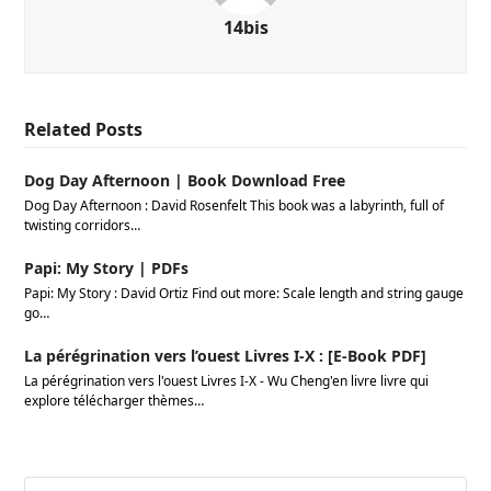
14bis
Related Posts
Dog Day Afternoon | Book Download Free
Dog Day Afternoon : David Rosenfelt This book was a labyrinth, full of
twisting corridors…
Papi: My Story | PDFs
Papi: My Story : David Ortiz Find out more: Scale length and string gauge
go…
La pérégrination vers l’ouest Livres I-X : [E-Book PDF]
La pérégrination vers l'ouest Livres I-X - Wu Cheng'en livre livre qui
explore télécharger thèmes…
Search