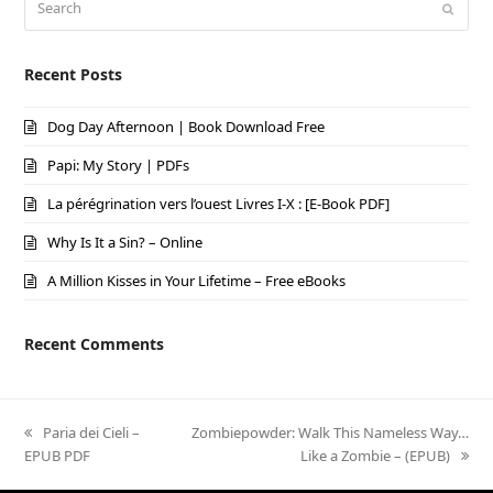
Submi
Recent Posts
Dog Day Afternoon | Book Download Free
Papi: My Story | PDFs
La pérégrination vers l’ouest Livres I-X : [E-Book PDF]
Why Is It a Sin? – Online
A Million Kisses in Your Lifetime – Free eBooks
Recent Comments
previous
Paria dei Cieli –
next
Zombiepowder: Walk This Nameless Way…
EPUB PDF
post:
post:
Like a Zombie – (EPUB)