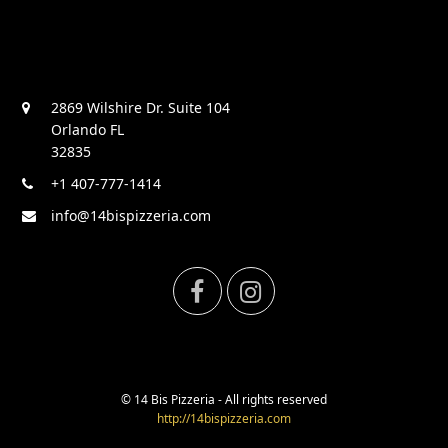
2869 Wilshire Dr. Suite 104
Orlando FL
32835
+1 407-777-1414
info@14bispizzeria.com
F
I
a
n
c
s
© 14 Bis Pizzeria - All rights reserved
http://14bispizzeria.com
e
t