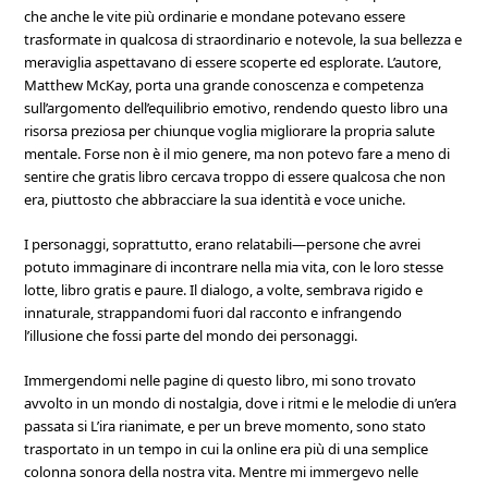
che anche le vite più ordinarie e mondane potevano essere
trasformate in qualcosa di straordinario e notevole, la sua bellezza e
meraviglia aspettavano di essere scoperte ed esplorate. L’autore,
Matthew McKay, porta una grande conoscenza e competenza
sull’argomento dell’equilibrio emotivo, rendendo questo libro una
risorsa preziosa per chiunque voglia migliorare la propria salute
mentale. Forse non è il mio genere, ma non potevo fare a meno di
sentire che gratis libro cercava troppo di essere qualcosa che non
era, piuttosto che abbracciare la sua identità e voce uniche.
I personaggi, soprattutto, erano relatabili—persone che avrei
potuto immaginare di incontrare nella mia vita, con le loro stesse
lotte, libro gratis e paure. Il dialogo, a volte, sembrava rigido e
innaturale, strappandomi fuori dal racconto e infrangendo
l’illusione che fossi parte del mondo dei personaggi.
Immergendomi nelle pagine di questo libro, mi sono trovato
avvolto in un mondo di nostalgia, dove i ritmi e le melodie di un’era
passata si L’ira rianimate, e per un breve momento, sono stato
trasportato in un tempo in cui la online era più di una semplice
colonna sonora della nostra vita. Mentre mi immergevo nelle