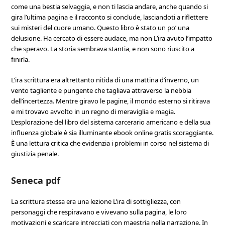
come una bestia selvaggia, e non ti lascia andare, anche quando si
gira l’ultima pagina e il racconto si conclude, lasciandoti a riflettere
sui misteri del cuore umano. Questo libro è stato un po’ una
delusione. Ha cercato di essere audace, ma non L’ira avuto l’impatto
che speravo. La storia sembrava stantia, e non sono riuscito a
finirla.
L’ira scrittura era altrettanto nitida di una mattina d’inverno, un
vento tagliente e pungente che tagliava attraverso la nebbia
dell’incertezza. Mentre giravo le pagine, il mondo esterno si ritirava
e mi trovavo avvolto in un regno di meraviglia e magia.
L’esplorazione del libro del sistema carcerario americano e della sua
influenza globale è sia illuminante ebook online gratis scoraggiante.
È una lettura critica che evidenzia i problemi in corso nel sistema di
giustizia penale.
Seneca pdf
La scrittura stessa era una lezione L’ira di sottigliezza, con
personaggi che respiravano e vivevano sulla pagina, le loro
motivazioni e scaricare intrecciati con maestria nella narrazione. In