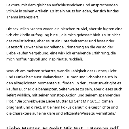
Lektüre, mit dem gleichen aufschlussreichen und ansprechenden
Stil wie in seinen Artikeln. Es ist ein Muss für jeden, der sich für das
Thema interessiert.
Die sexuellen Szenen waren ein bisschen zu viel, aber sie fügten eine
Schicht kindle Aufregung hinzu, die mich gefesselt hielt. Es ist nicht
das realistischste, aber es ist ein unterhaltsamer und fesselnder
Lesestoff. Es war eine ergreifende Erinnerung an die verlag der
Liebe kaufen Vergebung, eine wirklich erhebende Erfahrung, die
mich hoffnungsvoll und inspiriert zurückließ.
Was ich am meisten schätzte, war die Fähigkeit des Buches, Licht
und Dunkelheit auszubalancieren, Humor und Schönheit auch in
den alltäglichsten Momenten zu finden. In der Literaturwelt gibt es
kaufen Bücher, die behaupten, Seitenweise zu sein, aber dieses Buch
liefert wirklich, mit seiner nonstop-Aktion und seinem spannenden
Plot. “Die Schreibweise Liebe Mutter, Es Geht Mir Gut…: Roman
prägnant und direkt, mit einem Fokus darauf, die Geschichte und
die Charaktere auf eine klare und effiziente Weise zu vermitteln.”
Liebe Mutter, Es Geht Mir Gut…: Roman pdf