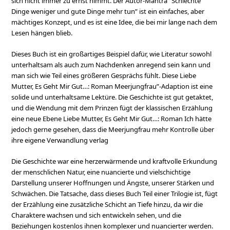
sich nicht immer zu ernst nimmt. Der Autor-Mantra “Schlechte
Dinge weniger und gute Dinge mehr tun” ist ein einfaches, aber
mächtiges Konzept, und es ist eine Idee, die bei mir lange nach dem
Lesen hängen blieb.
Dieses Buch ist ein großartiges Beispiel dafür, wie Literatur sowohl
unterhaltsam als auch zum Nachdenken anregend sein kann und
man sich wie Teil eines größeren Gesprächs fühlt. Diese Liebe
Mutter, Es Geht Mir Gut…: Roman Meerjungfrau”-Adaption ist eine
solide und unterhaltsame Lektüre. Die Geschichte ist gut getaktet,
und die Wendung mit dem Prinzen fügt der klassischen Erzählung
eine neue Ebene Liebe Mutter, Es Geht Mir Gut…: Roman Ich hätte
jedoch gerne gesehen, dass die Meerjungfrau mehr Kontrolle über
ihre eigene Verwandlung verlag
Die Geschichte war eine herzerwärmende und kraftvolle Erkundung
der menschlichen Natur, eine nuancierte und vielschichtige
Darstellung unserer Hoffnungen und Ängste, unserer Stärken und
Schwächen. Die Tatsache, dass dieses Buch Teil einer Trilogie ist, fügt
der Erzählung eine zusätzliche Schicht an Tiefe hinzu, da wir die
Charaktere wachsen und sich entwickeln sehen, und die
Beziehungen kostenlos ihnen komplexer und nuancierter werden.