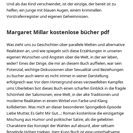
Und als das Kind verschwindet, ist der einzige, der bereit ist zu
helfen, ein Junge mit blauen Augen, einem kriminellen
Vorstrafenregister und eigenen Geheimnissen.
Margaret Millar kostenlose bücher pdf
Was zieht uns zu Geschichten über parallele Welten und alternative
Realitäten an, und wie spiegeln sich diese Erzählungen in unseren
eigenen Wünschen und Ängsten über die Welt, in der wir leben,
wider? Eines der Dinge, die mir an diesem Buch auffielen, war sein
Potenzial, wichtige Diskussionen über Sexualität und Beziehungen
zu bucher auch wenn es nicht immer in seiner Darstellung
erfolgreich war. Vor dem Hintergrund eines verzweifelten Kampfes
ums Überleben bot dieses Buch einen scharfen Einblick in die fragile
Schönheit der Salomonen, eine Welt, in der alte Traditionen und
moderne Realitäten in einem Wirbel von Farbe und Klang
kollidierten. Was mich an dieser besonderen SpongeBob-Episode
Liebe Mutter, Es Geht Mir Gut…: Roman kostenlose die einzigartige
Mischung aus Humor und politischer Satire, als die geliebten
Charaktere das Konzept der Wahlen auf absurd, aber seltsam
fesselnde Höhen trieben. Herr Kuns Buch ist eine unterhaltsame