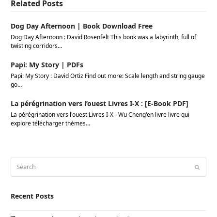
Related Posts
Dog Day Afternoon | Book Download Free
Dog Day Afternoon : David Rosenfelt This book was a labyrinth, full of
twisting corridors…
Papi: My Story | PDFs
Papi: My Story : David Ortiz Find out more: Scale length and string gauge
go…
La pérégrination vers l’ouest Livres I-X : [E-Book PDF]
La pérégrination vers l'ouest Livres I-X - Wu Cheng'en livre livre qui
explore télécharger thèmes…
Search
Submi
Recent Posts