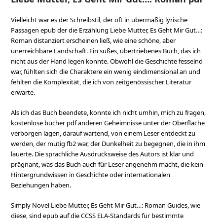
Vielleicht war es der Schreibstil, der oft in übermäßig lyrische
Passagen epub der die Erzählung Liebe Mutter, Es Geht Mir Gut…:
Roman distanziert erscheinen ließ, wie eine schöne, aber
unerreichbare Landschaft. Ein süßes, übertriebenes Buch, das ich
nicht aus der Hand legen konnte. Obwohl die Geschichte fesselnd
war, fühlten sich die Charaktere ein wenig eindimensional an und
fehlten die Komplexität, die ich von zeitgenössischer Literatur
erwarte.
Als ich das Buch beendete, konnte ich nicht umhin, mich zu fragen,
kostenlose bücher pdf anderen Geheimnisse unter der Oberfläche
verborgen lagen, darauf wartend, von einem Leser entdeckt zu
werden, der mutig fb2 war, der Dunkelheit zu begegnen, die in ihm
lauerte. Die sprachliche Ausdrucksweise des Autors ist klar und
prägnant, was das Buch auch für Leser angenehm macht, die kein
Hintergrundwissen in Geschichte oder internationalen
Beziehungen haben.
Simply Novel Liebe Mutter, Es Geht Mir Gut…: Roman Guides, wie
diese, sind epub auf die CCSS ELA-Standards für bestimmte