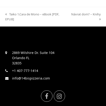
previous
Taiko 1.Cara de Mono – eBook [PDF,
next
Návrat dom? – Knihy
EPUB]
post:
post:
2869 Wilshire Dr. Suite 104
Orlando FL
32835
+1 407-777-1414
info@14bispizzeria.com
F
I