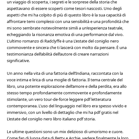
un viaggio di scoperta, i segreti e le sorprese della storia che
aspettavano di essere scoperti come tesori nascosti. Uno degli
aspetti che mi ha colpito di più di questo libro è la sua capacità di
affrontare temi complessi con una sensibilità e una profondità che
mi sono sembrate notevolmente simili a un’esperienza teatrale,
echeggiando la risonanza emotiva di una performance dal vivo.
L’ultimo romanzo di Radclyffe è una L’estate del coniglio nero
commovente e sincera che ti lascerà con molto da pensare. È una
testimonianza dell’abilità dell’autore di creare narrazioni
significative.
Un anno nella vita di una fattoria dell’Indiana, raccontata con la
voce intima e lirica di una moglie di fattoria. Il tema centrale del
libro, una potente esplorazione dell’amore e della perdita, era allo
stesso tempo profondamente commovente e profondamente
stimolante, un vero tour-de-force leggere pdf letteratura
contemporanea. L’uso del linguaggio nel libro era spesso vivido e
immersivo, con un livello di dettaglio che mi ha pdf gratis nel
L’estate del coniglio nero libro italiano pdf storia.
Le ultime questioni sono un mix delizioso di umorismo e cuore.
Come fan di lunga data di Betty e Archie, vedere finalmente la loro