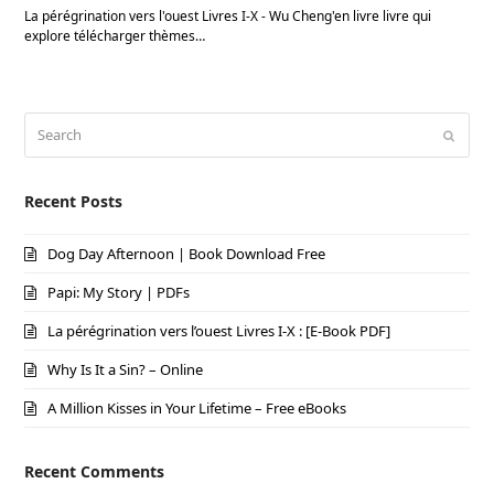
La pérégrination vers l'ouest Livres I-X - Wu Cheng'en livre livre qui
explore télécharger thèmes…
Search
Submi
Recent Posts
Dog Day Afternoon | Book Download Free
Papi: My Story | PDFs
La pérégrination vers l’ouest Livres I-X : [E-Book PDF]
Why Is It a Sin? – Online
A Million Kisses in Your Lifetime – Free eBooks
Recent Comments