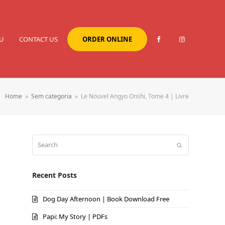
U
CONTACT US
ORDER ONLINE
Home
»
Sem categoria
»
Le Nouvel Angyo Onshi, Tome 4 | Livre
Search
Submit
Recent Posts
Dog Day Afternoon | Book Download Free
Papi: My Story | PDFs