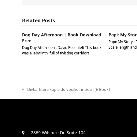
Related Posts
Dog Day Afternoon | Book Download
Papi: My Stor
Free
Papi: My Story : 
Scale length and
Dog Day Afternoon : David Rosenfelt This book
was a labyrinth, full of twisting corridors…
previous
Dívka, která kopla do vosího hnízda : [E-Book]
post:
2869 Wilshire Dr. Suite 104