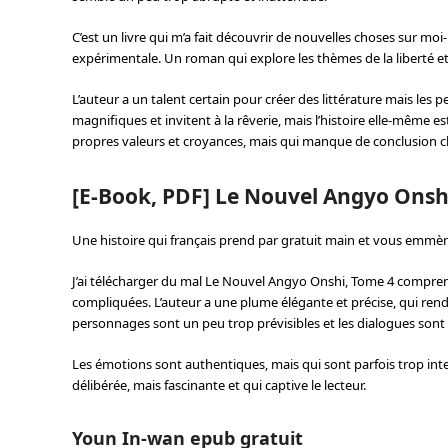
C’est un livre qui m’a fait découvrir de nouvelles choses sur mo
expérimentale. Un roman qui explore les thèmes de la liberté et 
L’auteur a un talent certain pour créer des littérature mais les
magnifiques et invitent à la rêverie, mais l’histoire elle-même e
propres valeurs et croyances, mais qui manque de conclusion clai
[E-Book, PDF] Le Nouvel Angyo Onsh
Une histoire qui français prend par gratuit main et vous emmè
J’ai télécharger du mal Le Nouvel Angyo Onshi, Tome 4 comprend
compliquées. L’auteur a une plume élégante et précise, qui rend 
personnages sont un peu trop prévisibles et les dialogues sont 
Les émotions sont authentiques, mais qui sont parfois trop inte
délibérée, mais fascinante et qui captive le lecteur.
Youn In-wan epub gratuit