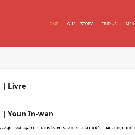
HOME
OUR HISTORY
FIND US
MEN
| Livre
 | Youn In-wan
 ce qui peut agacer certains lecteurs. Je me suis senti déçu par la fin, qui m’a