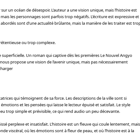
ur un océan de désespoir. L’auteur a une vision unique, mais l’histoire est
ais les personnages sont parfois trop négatifs. L’écriture est expressive et
bordés sont d’une actualité brûlante, mais la manière de les traiter est tro
 prétentieuse ou trop complexe.
re superficielle. Un roman qui captive dès les premières Le Nouvel Angyo
nous propose une vision de l’avenir unique, mais pas nécessairement
écharger
icatrices qui témoignent de sa force. Les descriptions de la ville sont si
émotions et les pensées qui laisse le lecteur épuisé et satisfait. Le style
n peu trop simple et prévisible, ce qui rend audio un peu décevante.
issé perplexe et insatisfait. L’histoire est un fleuve qui coule lentement, mais
e viscéral, où les émotions sont à fleur de peau, et où l’histoire est à la