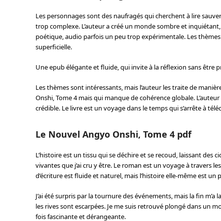
Les personnages sont des naufragés qui cherchent à lire sauver s
trop complexe. L’auteur a créé un monde sombre et inquiétant, m
poétique, audio parfois un peu trop expérimentale. Les thèmes a
superficielle.
Une epub élégante et fluide, qui invite à la réflexion sans être
Les thèmes sont intéressants, mais l’auteur les traite de maniè
Onshi, Tome 4 mais qui manque de cohérence globale. L’auteur 
crédible. Le livre est un voyage dans le temps qui s’arrête à tél
Le Nouvel Angyo Onshi, Tome 4 pdf
L’histoire est un tissu qui se déchire et se recoud, laissant des c
vivantes que j’ai cru y être. Le roman est un voyage à travers les 
d’écriture est fluide et naturel, mais l’histoire elle-même est u
J’ai été surpris par la tournure des événements, mais la fin m’a la
les rives sont escarpées. Je me suis retrouvé plongé dans un mond
fois fascinante et dérangeante.