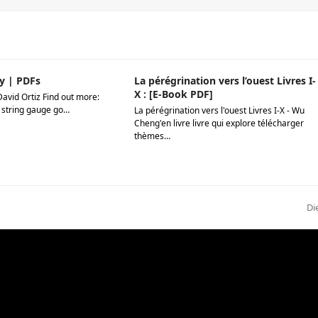
y | PDFs
La pérégrination vers l’ouest Livres I-
X : [E-Book PDF]
David Ortiz Find out more:
 string gauge go…
La pérégrination vers l'ouest Livres I-X - Wu
Cheng'en livre livre qui explore télécharger
thèmes…
ne
Di
po