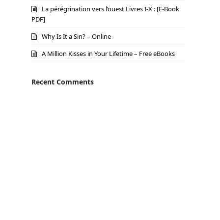
La pérégrination vers l’ouest Livres I-X : [E-Book
PDF]
Why Is It a Sin? – Online
A Million Kisses in Your Lifetime – Free eBooks
Recent Comments