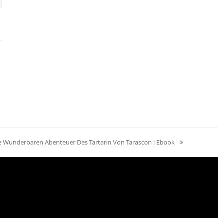
xt
e Wunderbaren Abenteuer Des Tartarin Von Tarascon : Ebook
st: