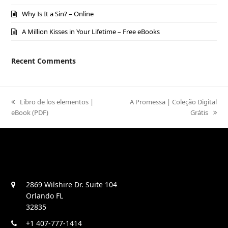
Why Is It a Sin? – Online
A Million Kisses in Your Lifetime – Free eBooks
Recent Comments
previous
Libro de los elementos |
next
A Promessa | Coleção Digital
eBook (PDF)
post:
post:
Grátis
2869 Wilshire Dr. Suite 104
Orlando FL
32835
+1 407-777-1414