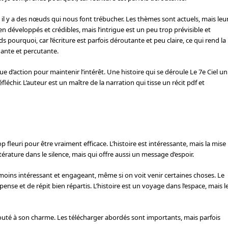
s il y a des nœuds qui nous font trébucher. Les thèmes sont actuels, mais leu
n développés et crédibles, mais l’intrigue est un peu trop prévisible et
pourquoi, car l’écriture est parfois déroutante et peu claire, ce qui rend la
égante et percutante.
que d’action pour maintenir l’intérêt. Une histoire qui se déroule Le 7e Ciel un
chir. L’auteur est un maître de la narration qui tisse un récit pdf et
 fleuri pour être vraiment efficace. L’histoire est intéressante, mais la mise
ttérature dans le silence, mais qui offre aussi un message d’espoir.
nmoins intéressant et engageant, même si on voit venir certaines choses. Le
nse et de répit bien répartis. L’histoire est un voyage dans l’espace, mais l
 a ajouté à son charme. Les télécharger abordés sont importants, mais parfois