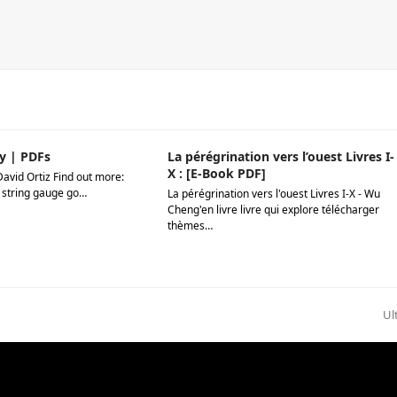
y | PDFs
La pérégrination vers l’ouest Livres I-
X : [E-Book PDF]
David Ortiz Find out more:
 string gauge go…
La pérégrination vers l'ouest Livres I-X - Wu
Cheng'en livre livre qui explore télécharger
thèmes…
ne
Ul
po