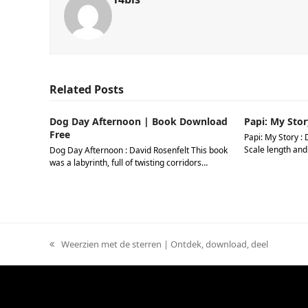
Related Posts
Dog Day Afternoon | Book Download
Papi: My Stor
Free
Papi: My Story : 
Scale length and
Dog Day Afternoon : David Rosenfelt This book
was a labyrinth, full of twisting corridors…
previous
Weerzien met de sterren | Ontdek, download, deel
post: