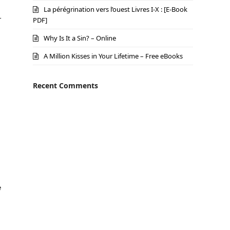
La pérégrination vers l’ouest Livres I-X : [E-Book
r
PDF]
Why Is It a Sin? – Online
A Million Kisses in Your Lifetime – Free eBooks
Recent Comments
e