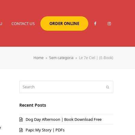
U
CONTACT US
ORDER ONLINE
Home
»
Sem categoria
»
Le 7e Ciel | (E-Book)
Search
Submit
Recent Posts
Dog Day Afternoon | Book Download Free
e
Papi: My Story | PDFs