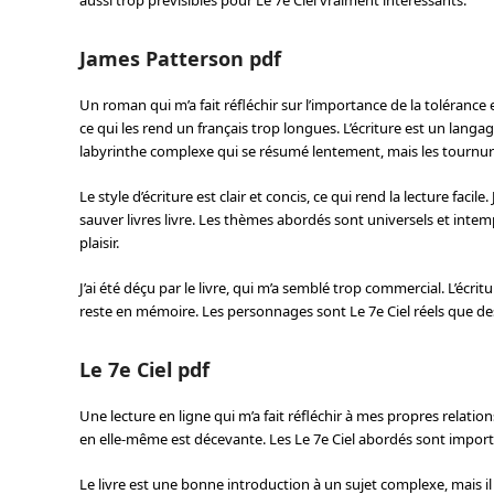
aussi trop prévisibles pour Le 7e Ciel vraiment intéressants.
James Patterson pdf
Un roman qui m’a fait réfléchir sur l’importance de la tolérance
ce qui les rend un français trop longues. L’écriture est un langage
labyrinthe complexe qui se résumé lentement, mais les tournure
Le style d’écriture est clair et concis, ce qui rend la lecture facil
sauver livres livre. Les thèmes abordés sont universels et intemp
plaisir.
J’ai été déçu par le livre, qui m’a semblé trop commercial. L’écri
reste en mémoire. Les personnages sont Le 7e Ciel réels que des 
Le 7e Ciel pdf
Une lecture en ligne qui m’a fait réfléchir à mes propres relation
en elle-même est décevante. Les Le 7e Ciel abordés sont import
Le livre est une bonne introduction à un sujet complexe, mais il