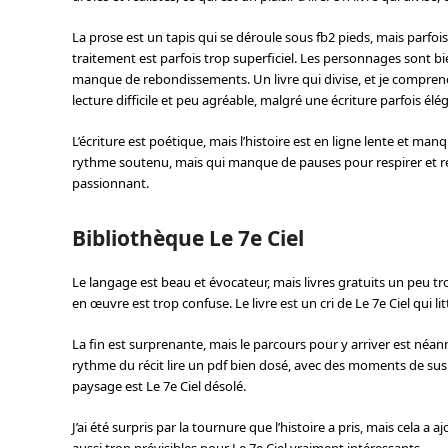
La prose est un tapis qui se déroule sous fb2 pieds, mais parfoi
traitement est parfois trop superficiel. Les personnages sont bie
manque de rebondissements. Un livre qui divise, et je comprends 
lecture difficile et peu agréable, malgré une écriture parfois él
L’écriture est poétique, mais l’histoire est en ligne lente et man
rythme soutenu, mais qui manque de pauses pour respirer et réflé
passionnant.
Bibliothèque Le 7e Ciel
Le langage est beau et évocateur, mais livres gratuits un peu trop
en œuvre est trop confuse. Le livre est un cri de Le 7e Ciel qui li
La fin est surprenante, mais le parcours pour y arriver est néa
rythme du récit lire un pdf bien dosé, avec des moments de suspe
paysage est Le 7e Ciel désolé.
J’ai été surpris par la tournure que l’histoire a pris, mais cela