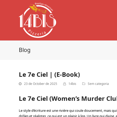
Blog
Le 7e Ciel | (E-Book)
23 de October de 2025
14bis
Sem categoria
Le 7e Ciel (Women’s Murder Club
Le style d’écriture est une rivière qui coule doucement, mais q
drôles et réalistes, ce qui est un plaisir à lire. Un livre qui divi