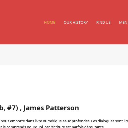
HOME
OUR HISTORY
FIND US
MEN
, #7) , James Patterson
ui nous emporte dans livre numérique eaux profondes. Les dialogues sont lir
se, et je comprends pourquoi, car l’écriture est parfois déroutante.