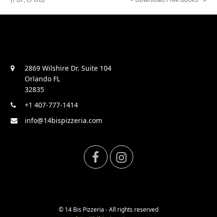
2869 Wilshire Dr. Suite 104
Orlando FL
32835
+1 407-777-1414
info@14bispizzeria.com
F
I
a
n
c
s
© 14 Bis Pizzeria - All rights reserved