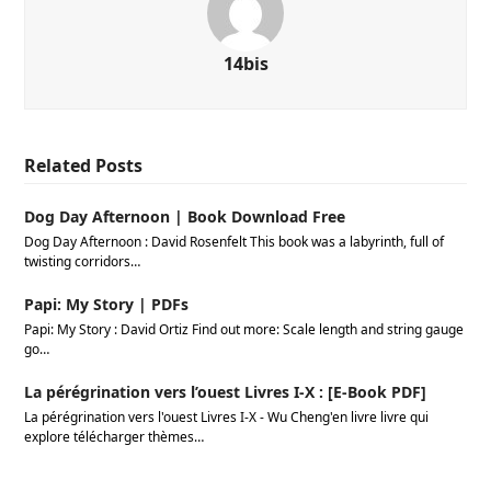
14bis
Related Posts
Dog Day Afternoon | Book Download Free
Dog Day Afternoon : David Rosenfelt This book was a labyrinth, full of
twisting corridors…
Papi: My Story | PDFs
Papi: My Story : David Ortiz Find out more: Scale length and string gauge
go…
La pérégrination vers l’ouest Livres I-X : [E-Book PDF]
La pérégrination vers l'ouest Livres I-X - Wu Cheng'en livre livre qui
explore télécharger thèmes…