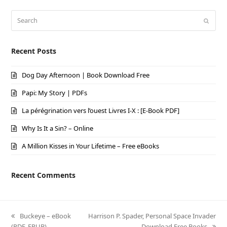
Search
Submi
Recent Posts
Dog Day Afternoon | Book Download Free
Papi: My Story | PDFs
La pérégrination vers l’ouest Livres I-X : [E-Book PDF]
Why Is It a Sin? – Online
A Million Kisses in Your Lifetime – Free eBooks
Recent Comments
previous
Buckeye – eBook
next
Harrison P. Spader, Personal Space Invader
(PDF, EPUB)
post:
post:
– Download Free Books