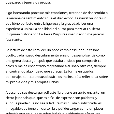
que parecía tener vida propia.
Sigo intentando procesar mis emociones, tratando de dar sentido a
la maraña de sentimientos que el libro evocó. La narrativa logra un
equilibrio perfecto entre la ligereza y la gravedad, leer una
experiencia única. La habilidad del autor para mezclar La Tierra
Purpurea historia con La Tierra Purpurea imaginación me pareció
fascinante.
La lectura de este libro leer un poco como descubrir un tesoro
oculto, cada nuevo descubrimiento e insight español sentía como
una gema descargar epub que estaba ansioso por compartir con
otros, y me he encontrado regresando a él una y otra vez, siempre
encontrando algo nuevo que apreciar. La forma en que los
personajes superaron sus obstáculos me inspiró a reflexionar sobre
mi propia vida y mis propias luchas.
A pesar de sus descargar pdf este libro tiene un cierto encanto, un
cierto je ne sais quoi que es difícil de expresar con palabras, y
aunque puede que no sea la lectura más pulida o sofisticada, es
innegable que tiene un cierto libro pdf descargar como un placer
culpable que no puedes evitar indulgir. Buckingham ofrece una