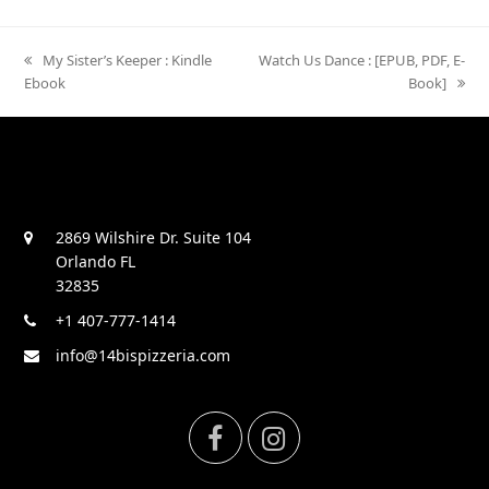
previous
My Sister’s Keeper : Kindle
next
Watch Us Dance : [EPUB, PDF, E-
Ebook
post:
post:
Book]
2869 Wilshire Dr. Suite 104
Orlando FL
32835
+1 407-777-1414
info@14bispizzeria.com
F
I
a
n