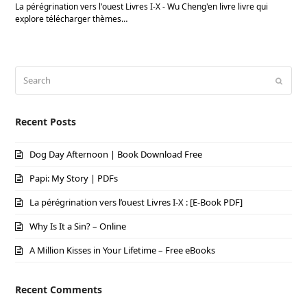
La pérégrination vers l'ouest Livres I-X - Wu Cheng'en livre livre qui
explore télécharger thèmes…
Search
Submi
Recent Posts
Dog Day Afternoon | Book Download Free
Papi: My Story | PDFs
La pérégrination vers l’ouest Livres I-X : [E-Book PDF]
Why Is It a Sin? – Online
A Million Kisses in Your Lifetime – Free eBooks
Recent Comments