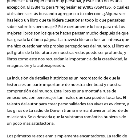
puede ser una experiencia muy personal, y este libro no es una
excepción. El ISBN 13 para “Pregnesia” es 9780373694136, lo cual es
útil saber si estás buscando agregarlo a tu colección. ¿Alguna vez
has leído un libro que te hiciera cuestionar todo lo que pensabas
saber sobre los personajes? Este ciertamente lo hizo para mí. Los
mejores libros son los que te hacen pensar mucho después de que
has girado la última página. La travesía literaria fue tan intensa que
me hizo cuestionar mis propias percepciones del mundo. El libro en
pdf gratis de la literatura en nuestras vidas puede ser profundo, y
libros como este nos recuerdan la importancia de la creatividad, la
imaginación y la autoexpresión.
La inclusión de detalles históricos es un recordatorio de que la
historia es un parte importante de nuestra identidad y nuestra
comprensión del mundo. Este libro es una montaña rusa de
emociones, con personajes tan reales que casi puedes tocarlos. El
talento del autor para crear personalidades tan vivas es evidente, y
los giros de La radio de Darwin trama me mantuvieron al borde de
mi asiento. Solo desearía que la subtrama romántica hubiera sido
un poco más satisfactoria.
Los primeros relatos eran simplemente encantadores, La radio de