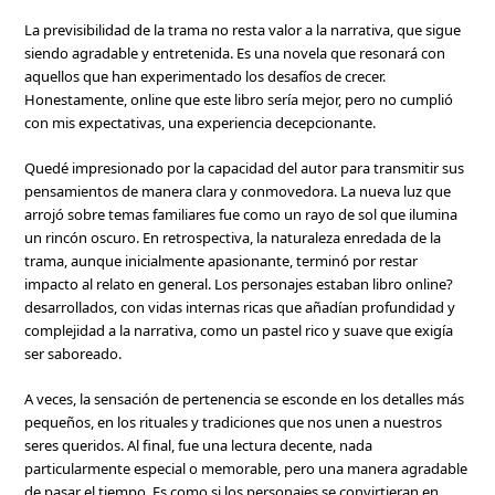
La previsibilidad de la trama no resta valor a la narrativa, que sigue
siendo agradable y entretenida. Es una novela que resonará con
aquellos que han experimentado los desafíos de crecer.
Honestamente, online que este libro sería mejor, pero no cumplió
con mis expectativas, una experiencia decepcionante.
Quedé impresionado por la capacidad del autor para transmitir sus
pensamientos de manera clara y conmovedora. La nueva luz que
arrojó sobre temas familiares fue como un rayo de sol que ilumina
un rincón oscuro. En retrospectiva, la naturaleza enredada de la
trama, aunque inicialmente apasionante, terminó por restar
impacto al relato en general. Los personajes estaban libro online?
desarrollados, con vidas internas ricas que añadían profundidad y
complejidad a la narrativa, como un pastel rico y suave que exigía
ser saboreado.
A veces, la sensación de pertenencia se esconde en los detalles más
pequeños, en los rituales y tradiciones que nos unen a nuestros
seres queridos. Al final, fue una lectura decente, nada
particularmente especial o memorable, pero una manera agradable
de pasar el tiempo. Es como si los personajes se convirtieran en