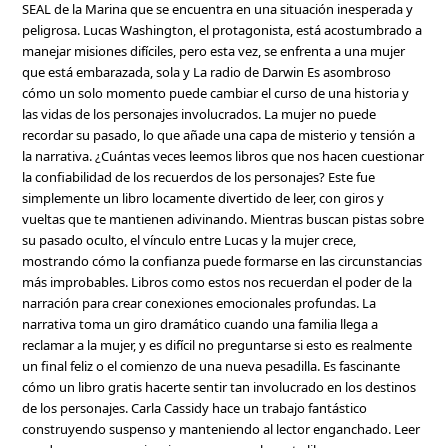
SEAL de la Marina que se encuentra en una situación inesperada y
peligrosa. Lucas Washington, el protagonista, está acostumbrado a
manejar misiones difíciles, pero esta vez, se enfrenta a una mujer
que está embarazada, sola y La radio de Darwin Es asombroso
cómo un solo momento puede cambiar el curso de una historia y
las vidas de los personajes involucrados. La mujer no puede
recordar su pasado, lo que añade una capa de misterio y tensión a
la narrativa. ¿Cuántas veces leemos libros que nos hacen cuestionar
la confiabilidad de los recuerdos de los personajes? Este fue
simplemente un libro locamente divertido de leer, con giros y
vueltas que te mantienen adivinando. Mientras buscan pistas sobre
su pasado oculto, el vínculo entre Lucas y la mujer crece,
mostrando cómo la confianza puede formarse en las circunstancias
más improbables. Libros como estos nos recuerdan el poder de la
narración para crear conexiones emocionales profundas. La
narrativa toma un giro dramático cuando una familia llega a
reclamar a la mujer, y es difícil no preguntarse si esto es realmente
un final feliz o el comienzo de una nueva pesadilla. Es fascinante
cómo un libro gratis hacerte sentir tan involucrado en los destinos
de los personajes. Carla Cassidy hace un trabajo fantástico
construyendo suspenso y manteniendo al lector enganchado. Leer