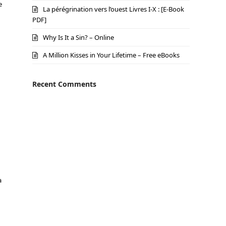
e
La pérégrination vers l’ouest Livres I-X : [E-Book
PDF]
Why Is It a Sin? – Online
A Million Kisses in Your Lifetime – Free eBooks
Recent Comments
a