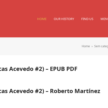
HOME
OUR HISTORY
FIND US
MEN
Home
»
Sem categ
ucas Acevedo #2) – EPUB PDF
ucas Acevedo #2) – Roberto Martínez