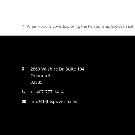
previous
When Food Is Love: Exploring the Relationship Between Eati
post:
2869 Wilshire Dr. Suite 104
Orlando FL
32835
+1 407-777-1414
info@14bispizzeria.com