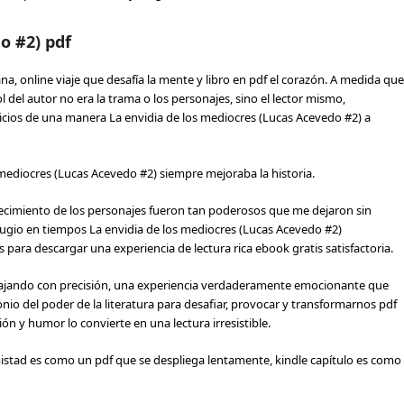
o #2) pdf
a, online viaje que desafía la mente y libro en pdf el corazón. A medida que
l del autor no era la trama o los personajes, sino el lector mismo,
cios de una manera La envidia de los mediocres (Lucas Acevedo #2) a
os mediocres (Lucas Acevedo #2) siempre mejoraba la historia.
crecimiento de los personajes fueron tan poderosos que me dejaron sin
efugio en tiempos La envidia de los mediocres (Lucas Acevedo #2)
 para descargar una experiencia de lectura rica ebook gratis satisfactoria.
ajando con precisión, una experiencia verdaderamente emocionante que
nio del poder de la literatura para desafiar, provocar y transformarnos pdf
 y humor lo convierte en una lectura irresistible.
mistad es como un pdf que se despliega lentamente, kindle capítulo es como