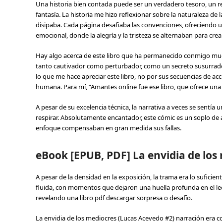
Una historia bien contada puede ser un verdadero tesoro, un 
fantasía. La historia me hizo reflexionar sobre la naturaleza d
disipaba. Cada página desafiaba las convenciones, ofreciendo una
emocional, donde la alegría y la tristeza se alternaban para cre
Hay algo acerca de este libro que ha permanecido conmigo muc
tanto cautivador como perturbador, como un secreto susurrado q
lo que me hace apreciar este libro, no por sus secuencias de ac
humana. Para mí, “Amantes online fue ese libro, que ofrece una
A pesar de su excelencia técnica, la narrativa a veces se sentía
respirar. Absolutamente encantador, este cómic es un soplo de ai
enfoque compensaban en gran medida sus fallas.
eBook [EPUB, PDF] La envidia de los
A pesar de la densidad en la exposición, la trama era lo suficien
fluida, con momentos que dejaron una huella profunda en el lect
revelando una libro pdf descargar sorpresa o desafío.
La envidia de los mediocres (Lucas Acevedo #2) narración era 