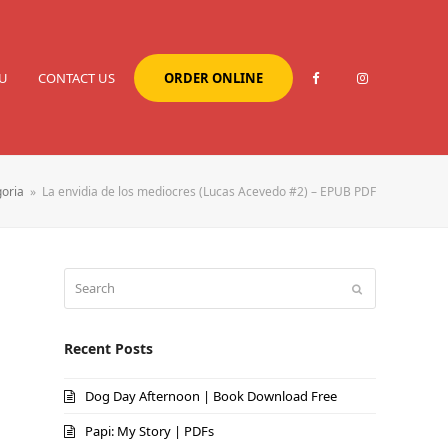
U
CONTACT US
ORDER ONLINE
oria
»
La envidia de los mediocres (Lucas Acevedo #2) – EPUB PDF
Search
Submit
Recent Posts
Dog Day Afternoon | Book Download Free
Papi: My Story | PDFs