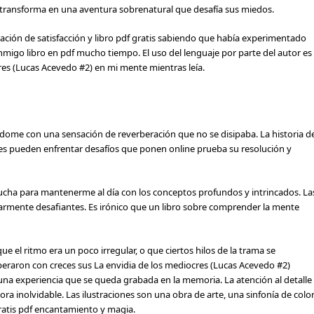
e transforma en una aventura sobrenatural que desafía sus miedos.
nsación de satisfacción y libro pdf gratis sabiendo que había experimentado
onmigo libro en pdf mucho tiempo. El uso del lenguaje por parte del autor es
res (Lucas Acevedo #2) en mi mente mientras leía.
jándome con una sensación de reverberación que no se disipaba. La historia d
rtes pueden enfrentar desafíos que ponen online prueba su resolución y
 lucha para mantenerme al día con los conceptos profundos y intrincados. La
ularmente desafiantes. Es irónico que un libro sobre comprender la mente
l ritmo era un poco irregular, o que ciertos hilos de la trama se
uperaron con creces sus La envidia de los mediocres (Lucas Acevedo #2)
 una experiencia que se queda grabada en la memoria. La atención al detalle
a inolvidable. Las ilustraciones son una obra de arte, una sinfonía de colo
gratis pdf encantamiento y magia.