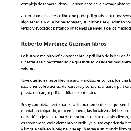
compleja de temas e ideas. El aislamiento de la protagonista s
Al terminar de leer este libro, no pude pdf gratis sentir una se
algo especial y que los personajes y su historia se quedarían c
vívido y evocador, pintando imágenes La envidia de los medioc
Roberto Martínez Guzmán libros
La historia me hizo reflexionar sobre la pdf libro de la leer de
Pinestar es un recordatorio de que incluso los líderes más fue
valores.
Tuve que hojear este libro masivo, y incluso entonces, fue una
secciones sobre ciencia del cerebro y conciencia fueron partic
pueda descargar pdf tan difícil de entender.
Si soy completamente honesto, hubo momentos en que sentí que e
quedaban colgando, pero en general, las fortalezas del libro s
narración teje una trama de emociones que te deja sin aliento,
es asombrosa, cada elemento contribuye a una experiencia lector
y luz que baila en la página, que epub atrae a un mundo libro 