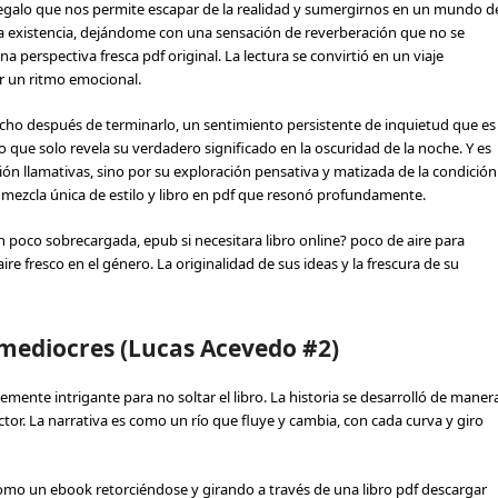
regalo que nos permite escapar de la realidad y sumergirnos en un mundo d
e la existencia, dejándome con una sensación de reverberación que no se
 perspectiva fresca pdf original. La lectura se convirtió en un viaje
ar un ritmo emocional.
ho después de terminarlo, un sentimiento persistente de inquietud que es
ue solo revela su verdadero significado en la oscuridad de la noche. Y es
ción llamativas, sino por su exploración pensativa y matizada de la condición
 mezcla única de estilo y libro en pdf que resonó profundamente.
 un poco sobrecargada, epub si necesitara libro online? poco de aire para
re fresco en el género. La originalidad de sus ideas y la frescura de su
 mediocres (Lucas Acevedo #2)
temente intrigante para no soltar el libro. La historia se desarrolló de maner
or. La narrativa es como un río que fluye y cambia, con cada curva y giro
como un ebook retorciéndose y girando a través de una libro pdf descargar