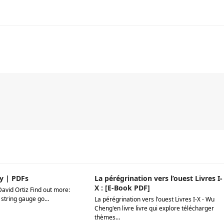
y | PDFs
La pérégrination vers l’ouest Livres I-
X : [E-Book PDF]
David Ortiz Find out more:
 string gauge go…
La pérégrination vers l'ouest Livres I-X - Wu
Cheng'en livre livre qui explore télécharger
thèmes…