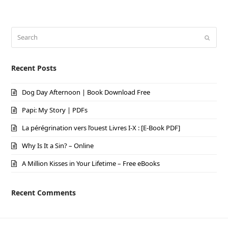
Search
Submi
Recent Posts
Dog Day Afternoon | Book Download Free
Papi: My Story | PDFs
La pérégrination vers l’ouest Livres I-X : [E-Book PDF]
Why Is It a Sin? – Online
A Million Kisses in Your Lifetime – Free eBooks
Recent Comments