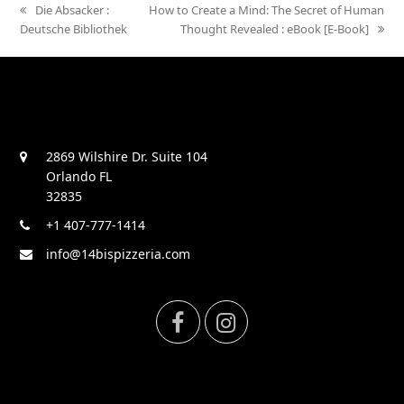
previous
Die Absacker :
next
How to Create a Mind: The Secret of Human
Deutsche Bibliothek
post:
post:
Thought Revealed : eBook [E-Book]
2869 Wilshire Dr. Suite 104
Orlando FL
32835
+1 407-777-1414
info@14bispizzeria.com
F
I
a
n