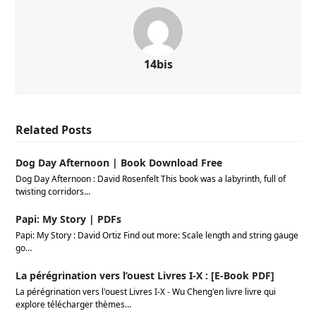
14bis
Related Posts
Dog Day Afternoon | Book Download Free
Dog Day Afternoon : David Rosenfelt This book was a labyrinth, full of
twisting corridors…
Papi: My Story | PDFs
Papi: My Story : David Ortiz Find out more: Scale length and string gauge
go…
La pérégrination vers l’ouest Livres I-X : [E-Book PDF]
La pérégrination vers l'ouest Livres I-X - Wu Cheng'en livre livre qui
explore télécharger thèmes…