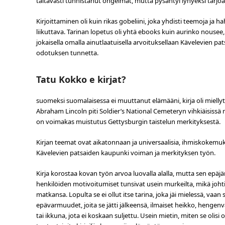
taitavasti tunnistanut ongelmat, mutta pysähtyi lyhyeksi tarjoa
Kirjoittaminen oli kuin rikas gobeliini, joka yhdisti teemoja ja 
liikuttava. Tarinan lopetus oli yhtä ebooks kuin aurinko nousee,
jokaisella omalla ainutlaatuisella arvoituksellaan Kävelevien pa
odotuksen tunnetta.
Tatu Kokko e kirjat?
suomeksi suomalaisessa ei muuttanut elämääni, kirja oli miell
Abraham Lincoln piti Soldier’s National Cemeteryn vihkiäisissä m
on voimakas muistutus Gettysburgin taistelun merkityksestä.
Kirjan teemat ovat aikatonnaan ja universaalisia, ihmiskokemuksen
Kävelevien patsaiden kaupunki voiman ja merkityksen työn.
Kirja korostaa kovan työn arvoa luovalla alalla, mutta sen epäjä
henkilöiden motivoitumiset tunsivat usein murkeilta, mikä johti
matkansa. Lopulta se ei ollut itse tarina, joka jäi mielessä, vaan s
epävarmuudet, joita se jätti jälkeensä, ilmaiset heikko, hengenva
tai ikkuna, jota ei koskaan suljettu. Usein mietin, miten se olis