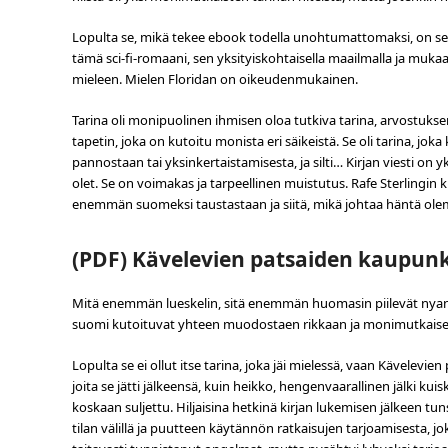
Lopulta se, mikä tekee ebook todella unohtumattomaksi, on sen 
tämä sci-fi-romaani, sen yksityiskohtaisella maailmalla ja muka
mieleen. Mielen Floridan on oikeudenmukainen.
Tarina oli monipuolinen ihmisen oloa tutkiva tarina, arvostuks
tapetin, joka on kutoitu monista eri säikeistä. Se oli tarina, joka
pannostaan tai yksinkertaistamisesta, ja silti… Kirjan viesti on y
olet. Se on voimakas ja tarpeellinen muistutus. Rafe Sterlingin 
enemmän suomeksi taustastaan ja siitä, mikä johtaa häntä olem
(PDF) Kävelevien patsaiden kaupunk
Mitä enemmän lueskelin, sitä enemmän huomasin piilevät nyanssi
suomi kutoituvat yhteen muodostaen rikkaan ja monimutkaisen k
Lopulta se ei ollut itse tarina, joka jäi mielessä, vaan Kävelevien
joita se jätti jälkeensä, kuin heikko, hengenvaarallinen jälki kuis
koskaan suljettu. Hiljaisina hetkinä kirjan lukemisen jälkeen t
tilan välillä ja puutteen käytännön ratkaisujen tarjoamisesta, joka 