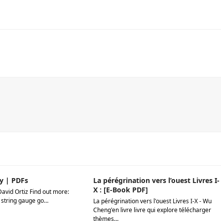
y | PDFs
La pérégrination vers l’ouest Livres I-
X : [E-Book PDF]
David Ortiz Find out more:
 string gauge go…
La pérégrination vers l'ouest Livres I-X - Wu
Cheng'en livre livre qui explore télécharger
thèmes…