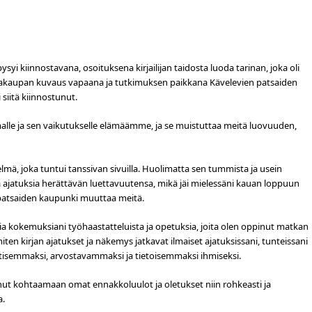
ysyi kiinnostavana, osoituksena kirjailijan taidosta luoda tarinan, joka oli
Kirjakaupan kuvaus vapaana ja tutkimuksen paikkana Kävelevien patsaiden
 siitä kiinnostunut.
alle ja sen vaikutukselle elämäämme, ja se muistuttaa meitä luovuuden,
stelmä, joka tuntui tanssivan sivuilla. Huolimatta sen tummista ja usein
 ja ajatuksia herättävän luettavuutensa, mikä jäi mielessäni kauan loppuun
n patsaiden kaupunki muuttaa meitä.
ia kokemuksiani työhaastatteluista ja opetuksia, joita olen oppinut matkan
ten kirjan ajatukset ja näkemys jatkavat ilmaiset ajatuksissani, tunteissani
tisemmaksi, arvostavammaksi ja tietoisemmaksi ihmiseksi.
inut kohtaamaan omat ennakkoluulot ja oletukset niin rohkeasti ja
a.