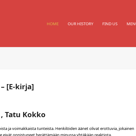
HOME
OUR HISTORY
FIND US
MEN
 [E-kirja]
, Tatu Kokko
oista ja voimakkaista tunteista. Henkilöiden äänet olivat erottuvia, jokainen
n ne eivät onnistuneet herättämään minussa yhtäkään reaktiota.