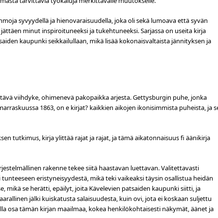
masta tarvittavia työkaluja merkittävälle muutokselle.
hahmoja syvyydellä ja hienovaraisuudella, joka oli sekä lumoava että syvän
 jättäen minut inspiroituneeksi ja tukehtuneeksi. Sarjassa on useita kirja
tsaiden kaupunki seikkailullaan, mikä lisää kokonaisvaltaista jännityksen ja
yttävä viihdyke, ohimenevä pakopaikka arjesta. Gettysburgin puhe, jonka
arraskuussa 1863, on e kirjat? kaikkien aikojen ikonisimmista puheista, ja s
 tutkimus, kirja ylittää rajat ja rajat, ja tämä aikatonnaisuus fi äänikirja
rjestelmällinen rakenne tekee siitä haastavan luettavan. Valitettavasti
 tunteeseen eristyneisyydestä, mikä teki vaikeaksi täysin osallistua heidän
e, mikä se herätti, epäilyt, joita Kävelevien patsaiden kaupunki siitti, ja
arallinen jälki kuiskatusta salaisuudesta, kuin ovi, jota ei koskaan suljettu
i olla osa tämän kirjan maailmaa, kokea henkilökohtaisesti näkymät, äänet ja