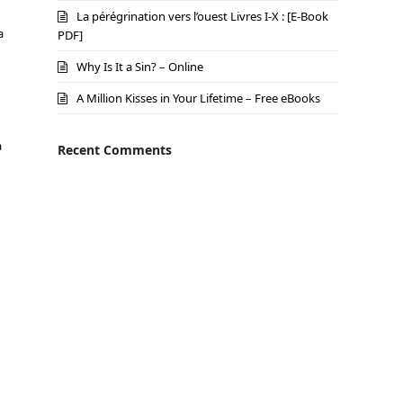
La pérégrination vers l’ouest Livres I-X : [E-Book
a
PDF]
Why Is It a Sin? – Online
A Million Kisses in Your Lifetime – Free eBooks
a
Recent Comments