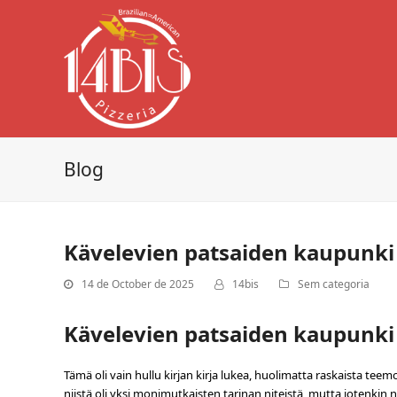
Blog
Kävelevien patsaiden kaupunki –
14 de October de 2025
14bis
Sem categoria
Kävelevien patsaiden kaupunki 
Tämä oli vain hullu kirjan kirja lukea, huolimatta raskaista teem
niistä oli yksi monimutkaisten tarinan niteistä, mutta jotenki