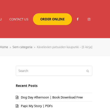
U
CONTACT US
ORDER ONLINE
Home
»
Sem categoria
»
Kävelevien patsaiden kaupunki – [E-kirja]
Search
Submit
Recent Posts
Dog Day Afternoon | Book Download Free
Papi: My Story | PDFs