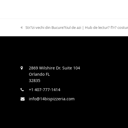
previous
Str?zi vechi din Bucure?tiul de azi | Hub de lectur? f?r? costur
post:
2869 Wilshire Dr. Suite 104
Orlando FL
32835
+1 407-777-1414
info@14bispizzeria.com