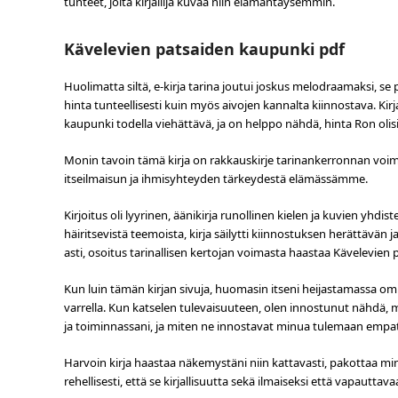
tunteet, joita kirjailija kuvaa niin elämäntäysemmin.
Kävelevien patsaiden kaupunki pdf
Huolimatta siltä, e-kirja tarina joutui joskus melodraamaksi, se p
hinta tunteellisesti kuin myös aivojen kannalta kiinnostava. 
kaupunki todella viehättävä, ja on helppo nähdä, hinta Ron olisi
Monin tavoin tämä kirja on rakkauskirje tarinankerronnan voim
itseilmaisun ja ihmisyhteyden tärkeydestä elämässämme.
Kirjoitus oli lyyrinen, äänikirja runollinen kielen ja kuvien yhdi
häiritsevistä teemoista, kirja säilytti kiinnostuksen herättävän
asti, osoitus tarinallisen kertojan voimasta haastaa Kävelevie
Kun luin tämän kirjan sivuja, huomasin itseni heijastamassa om
varrella. Kun katselen tulevaisuuteen, olen innostunut nähdä, mi
ja toiminnassani, ja miten ne innostavat minua tulemaan empa
Harvoin kirja haastaa näkemystäni niin kattavasti, pakottaa m
rehellisesti, että se kirjallisuutta sekä ilmaiseksi että vapauttava