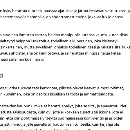
kyky herättää tunteita, haastaa ajatuksia ja jättää kestävän vaikutuksen, j
ansatempaavilla hahmoilla, on ehdottomasti tarina, joka jää lukijoidensa
en arvoinen ihmisten esittely heidän monipuolisuutensa kautta, kuten rikas
 kieltäytyi helppoa luokittelua, todellinen alkuperäinen, joka kieltäytyi
ksinkertainen, mutta syvällinen: omaksu todellinen itsesi ja rakasta sitä, kuk
kuvaus ahdistelijänä on kiinnostava, ja se herättää minussa halua tietää
aan sellainen kuin hän on.
i
t, jotka tukevat tätä kerrontaa, piilossa olevat kaavat ja motivoitimet,
udelman, joka on osoitus kirjailijan taitosta ja ammattitaidosta.
 patsaiden kaupunki mikä se herätti, epäilyt, joita se siitti, ja epävarmuudet,
katusta salaisuudesta, kuin ovi, jota ei koskaan suljettu tai ikkuna, jota ei
unsin, että olin pohtimassa yhteyttä suomalaisessa kommentin ja asioiden
jätti minut jäljelle jäävällä turhautumisen tunteella, kuin kirjailija olisi