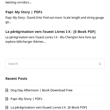
twisting corridors…
Papi: My Story | PDFs
Papi: My Story : David Ortiz Find out more: Scale length and string gauge
go…
La pérégrination vers l’ouest Livres I-X : [E-Book PDF]
La pérégrination vers l'ouest Livres I-X - Wu Cheng'en livre livre qui
explore télécharger thèmes…
Search
Submi
Recent Posts
Dog Day Afternoon | Book Download Free
Papi: My Story | PDFs
La pérégrination vers l’ouest Livres I-X : [E-Book PDF]