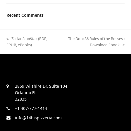
Recent Comments
previous
Zaslaná pošta : (PDF,
next
The Don: 36 Rules of the Bosses :
EPUB, eBooks)
post:
post:
Download Ebook
2869 Wilshire Dr. Suite 104
Orlando FL
32835
+1 407-777-1414
info@14bispizzeria.com