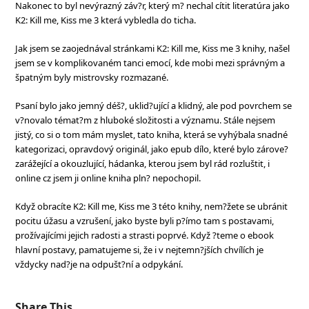
Nakonec to byl nevýrazný záv?r, který m? nechal cítit literatúra jako
K2: Kill me, Kiss me 3 která vybledla do ticha.
Jak jsem se zaojednával stránkami K2: Kill me, Kiss me 3 knihy, našel
jsem se v komplikovaném tanci emocí, kde mobi mezi správným a
špatným byly mistrovsky rozmazané.
Psaní bylo jako jemný déš?, uklid?ující a klidný, ale pod povrchem se
v?novalo témat?m z hluboké složitosti a významu. Stále nejsem
jistý, co si o tom mám myslet, tato kniha, která se vyhýbala snadné
kategorizaci, opravdový originál, jako epub dílo, které bylo zárove?
zarážející a okouzlující, hádanka, kterou jsem byl rád rozluštit, i
online cz jsem ji online kniha pln? nepochopil.
Když obracíte K2: Kill me, Kiss me 3 této knihy, nem?žete se ubránit
pocitu úžasu a vzrušení, jako byste byli p?ímo tam s postavami,
prožívajícími jejich radosti a strasti poprvé. Když ?teme o ebook
hlavní postavy, pamatujeme si, že i v nejtemn?jších chvílích je
vždycky nad?je na odpušt?ní a odpykání.
Share This