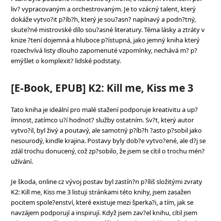
liv? vypracovaným a orchestrovaným. Je to vzácný talent, který
dokáže vytvo?it p?íb?h, který je sou?asn? napínavý a podn?tný,
skute?né mistrovské dílo sou?asné literatury. Téma lásky a ztráty v
knize ?tení dojemná a hluboce p?ístupná, jako jemný kniha který
rozechvívá listy dlouho zapomenuté vzpomínky, nechává m? p?
emýšlet o komplexit? lidské podstaty.
[E-Book, EPUB] K2: Kill me, Kiss me 3
Tato kniha je ideální pro malé stažení podporuje kreativitu a up?
ímnost, zatímco u?í hodnot? služby ostatním. Sv?t, který autor
vytvo?il, byl živý a poutavý, ale samotný p?íb?h ?asto p?sobil jako
nesourodý, kindle krajina. Postavy byly dob?e vytvo?ené, ale d?j se
zdál trochu donucený, což zp?sobilo, že jsem se cítil o trochu mén?
užívání.
Je škoda, online cz vývoj postav byl zastín?n p?íliš složitými zvraty
K2: Kill me, Kiss me 3 listuji stránkami této knihy, jsem zasažen
pocitem spole?enství, které existuje mezi šperka?i, a tím, jak se
navzájem podporují a inspirují. Když jsem zav?el knihu, cítil jsem