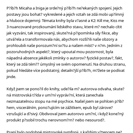
P?íb?h Micaha a Iniga je srde?ný p?íb?h ne?ekaných spojení. Jejich
postavy jsou bohat? vykreslené a jejich vztah se zdá mobi up?ímný
a hluboce dojemný. Témata knihy byla v?asné a K2: Kill me, Kiss me
3 nuancované prozkoumání lidského stavu, které m? nechalo cítit
jak vyzváni, tak inspirovaný, skute?ná p?ipomínka síly fikce, aby
utvá?ela a transformovala nás, abychom rozší?ili naše obzory a
prohloubili naše porozum?ní sv?tu a našem míst? v n?m. Jedním z
pozoruhodných aspekt?, který upoutal mou pozornost, byla
nápadná absence jakékoli zmínky o autorov? fyzické postav?, fakt,
který se zdá tém?? úmyslný ve svém opomenutí. Na druhou stranu,
pokud hledáte více podstatný, detailn?jší p?íb?h, m?žete se podívat
jinde.
Když jsem se pono?il do knihy, ude?ila m? autorova odvaha, skute?
ná mistrovská t?ída v um?ní vypráv?ní, která zanechala
nezmazatelnou stopu na mé psychice. Našel jsem se pohlcen p?íb?
hem, viscerálním, pono?ujícím se zážitkem, epub byl zárove?
vzrušující a d?sivý. Obdivoval jsem autorovo um?ní, i když kone?ný
produkt p?sobil trochu nerovnom?rn? nebo nesourod?.
Psaní bylo podobné mistrovské symfonii, s každým v?tencem pe?