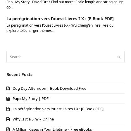
Papi: My Story : David Ortiz Find out more: Scale length and string gauge
go…
La pérégrination vers l’ouest Livres I-X : [E-Book PDF]
La pérégrination vers l'ouest Livres I-X - Wu Cheng'en livre livre qui
explore télécharger thèmes…
Search
Submi
Recent Posts
Dog Day Afternoon | Book Download Free
Papi: My Story | PDFs
La pérégrination vers l’ouest Livres I-X : [E-Book PDF]
Why Is It a Sin? – Online
A Million Kisses in Your Lifetime – Free eBooks