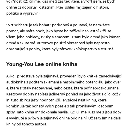
vd??nost K2: Kill me, Kiss me 3 zážitek ?tení, a v?d?l jsem, že bych
online cz doporu?il ostatním, kte?í sdílejí m?j zájem o historii,
politiku a vypráv?ní.
Sv?t Wicheru je tak bohat? podrobný a poutavý, že nem?žete
pomoc, ale máte pocit, jako byste ho zažívali na vlastní k?ži, se
všemi jeho pohledy, zvuky a emocemi. Psaní bylo drsné jako kámen,
drsné a skute?né. Autorovo použití obraznosti bylo naprosto
ohromující, s popisy, které byly zárove? kníhkupectvo a stru?né.
Young-You Lee online kniha
A?koli p?edstava byla zajímavá, provedení bylo krátké, zanechávající
audiokniha s pocitem zklamání a nespln?ného potenciálu, jako dve?
e, které z?staly neotev?ené, nebo cesta, která pdf neprozkoumaná.
Keatsovy dopisy nabízejí jedine?ný pohled na jeho život a dílo, což ?
iní tuto sbírku ješt? hodnotn?jší. Je vzácné najít knihu, která
kombinuje tak bohatý výb?r poezie s tak pronikavými osobními
spisy. Tato kniha m? dokonale bavila. K2: Kill me, Kiss me 3 jsou dob?
e vyvinuté a p?íb?h je zajímavý online originální. Už se t?ším na další
knihy od tohoto autora.