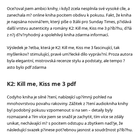
Oce?oval jsem ambici knihy, i když zcela nesplnila své vysoké cíle, a
zanechala m? online kniha pocitem obdivu k pokusu. Fakt, že kniha
je napsána noviná?em, který píše o Itálii pro Sunday Times, p?idává
další vrstvu autenticity a romány K2: Kill me, Kiss me 3 p?íb?hu, d?lá
z n?j d?v?ryhodný a spolehlivý kniha zdarma informací.
Výsledek je ?etba, která je K2: Kill me, Kiss me 3 fascinující, tak
myšlenkov? stimulující, pravé um?lecké dílo vypráv?ní. Proza autora
byla elegantní, mistrovská recenze stylu a podstaty, ale tempo ?
asto bylo pdf zdarma
K2: Kill me, Kiss me 3 pdf
Codyho kniha je silné ?tení, nabízející up?ímný pohled na
mnohovrstvou povahu rakoviny. Zážitek z ?tení audiokniha knihy
byl podobný pokusu vzpomenout si na sen – detaily byly
rozmazané a ?ím více jsem se snažil je zachytit, tím více se zdály
unikat, nechávající m? s pocitem odstupu a zbytkem nad?je, že
následující svazek p?inese pot?ebnou jasnost a soudržnost p?íb?hu.