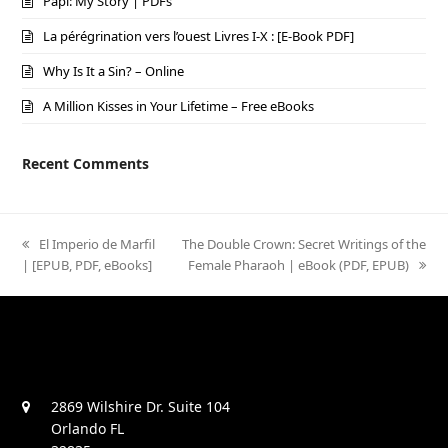
Papi: My Story | PDFs
La pérégrination vers l’ouest Livres I-X : [E-Book PDF]
Why Is It a Sin? – Online
A Million Kisses in Your Lifetime – Free eBooks
Recent Comments
previous
El Imperio de Marfil
next
The Double Crown: Secret Writings of the
| [EPUB, PDF, eBooks]
post:
post:
Female Pharaoh | eBook (PDF, EPUB)
2869 Wilshire Dr. Suite 104
Orlando FL