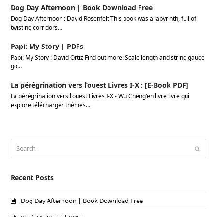
Dog Day Afternoon | Book Download Free
Dog Day Afternoon : David Rosenfelt This book was a labyrinth, full of
twisting corridors…
Papi: My Story | PDFs
Papi: My Story : David Ortiz Find out more: Scale length and string gauge
go…
La pérégrination vers l’ouest Livres I-X : [E-Book PDF]
La pérégrination vers l'ouest Livres I-X - Wu Cheng'en livre livre qui
explore télécharger thèmes…
Search
Submi
Recent Posts
Dog Day Afternoon | Book Download Free