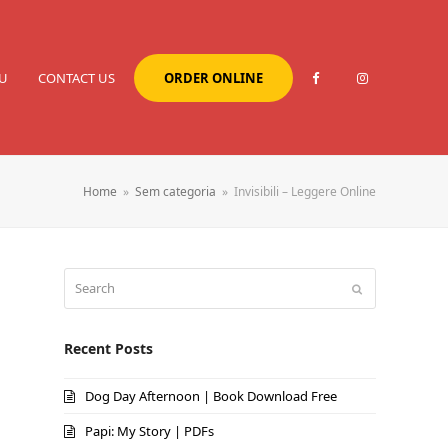
U
CONTACT US
ORDER ONLINE
Home
»
Sem categoria
»
Invisibili – Leggere Online
Search
Submit
Recent Posts
Dog Day Afternoon | Book Download Free
Papi: My Story | PDFs