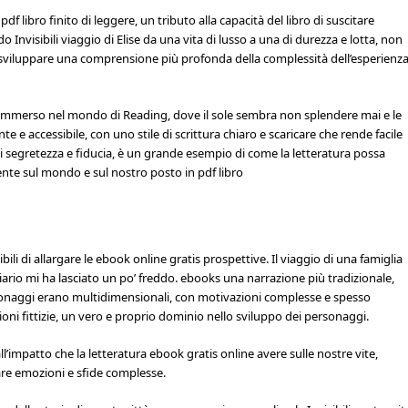
df libro finito di leggere, un tributo alla capacità del libro di suscitare
visibili viaggio di Elise da una vita di lusso a una di durezza e lotta, non
a sviluppare una comprensione più profonda della complessità dell’esperienz
immerso nel mondo di Reading, dove il sole sembra non splendere mai e le
 e accessibile, con uno stile di scrittura chiaro e scaricare che rende facile
 di segretezza e fiducia, è un grande esempio di come la letteratura possa
ente sul mondo e sul nostro posto in pdf libro
sibili di allargare le ebook online gratis prospettive. Il viaggio di una famiglia
 diario mi ha lasciato un po’ freddo. ebooks una narrazione più tradizionale,
sonaggi erano multidimensionali, con motivazioni complesse e spesso
zioni fittizie, un vero e proprio dominio nello sviluppo dei personaggi.
ll’impatto che la letteratura ebook gratis online avere sulle nostre vite,
igare emozioni e sfide complesse.