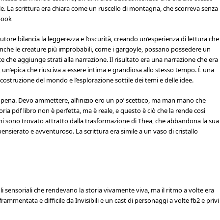
 La scrittura era chiara come un ruscello di montagna, che scorreva senza
-book
utore bilancia la leggerezza e l’oscurità, creando un’esperienza di lettura che
anche le creature più improbabili, come i gargoyle, possano possedere un
 che aggiunge strati alla narrazione. Il risultato era una narrazione che era
un’epica che riusciva a essere intima e grandiosa allo stesso tempo. È una
 costruzione del mondo e l’esplorazione sottile dei temi e delle idee.
a pena. Devo ammettere, all’inizio ero un po’ scettico, ma man mano che
oria pdf libro non è perfetta, ma è reale, e questo è ciò che la rende così
 sono trovato attratto dalla trasformazione di Thea, che abbandona la sua
pensierato e avventuroso. La scrittura era simile a un vaso di cristallo
gli sensoriali che rendevano la storia vivamente viva, ma il ritmo a volte era
rammentata e difficile da Invisibili e un cast di personaggi a volte fb2 e privi