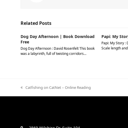
Related Posts
Dog Day Afternoon | Book Download
Papi: My Stor
Free
Papi: My Story : 
Scale length and
Dog Day Afternoon : David Rosenfelt This book
was a labyrinth, full of twisting corridors…
previous
Catfishing on CatNet – Online Reading
post:
2869 Wilshire Dr. Suite 104