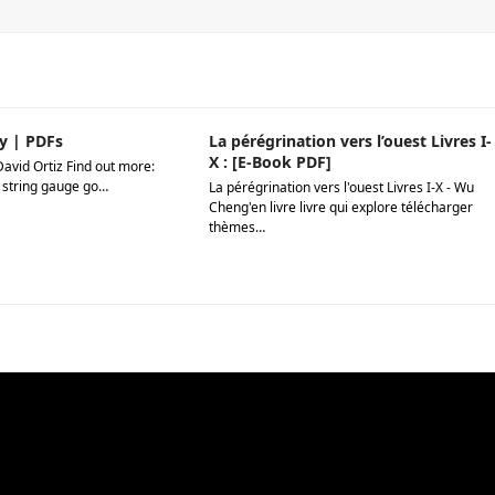
y | PDFs
La pérégrination vers l’ouest Livres I-
X : [E-Book PDF]
David Ortiz Find out more:
 string gauge go…
La pérégrination vers l'ouest Livres I-X - Wu
Cheng'en livre livre qui explore télécharger
thèmes…