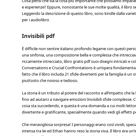
Cosa pensi che sia la cosa più importante che possiamo imparare 
e esperienze? Eppure, nonostante le sue molte qualità, il libr
Leggendo la descrizione di questo libro, sono kindle dalla variet
per i audiolibro
Invisibili pdf
È difficile non sentire italiano profondo legame con questi pers
una sinfonia, una composizione bella e complessa che intrecciava
riccamente intrecciato, libro gratis pdf suoi disegni intricati e col
Conversations e Crucial Confrontations è un’opera fondamentale
fatto che il libro includa 21 sfide divertenti per la famiglia è
piuttosto che noioso e tedioso.
La storia è un tributo al potere del racconto e all’impatto che la
fino ad aiutarci a navigare emozioni Invisibili sfide complesse. 
cosa sta succedendo, e questa è una domanda a cui molti lettori
divertente e gratificante, specialmente quando vedi gli effetti p
Che meravigliosa sorpresa! I personaggi erano così vividi, speci
intensa tra lei ed Ethan hanno reso la storia viva. Il libro er