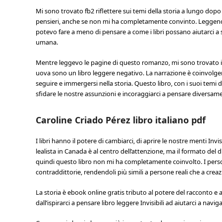
Mi sono trovato fb2 riflettere sui temi della storia a lungo dopo p
pensieri, anche se non mi ha completamente convinto. Leggendo In
potevo fare a meno di pensare a come i libri possano aiutarci 
umana.
Mentre leggevo le pagine di questo romanzo, mi sono trovato 
uova sono un libro leggere negativo. La narrazione è coinvolgente
seguire e immergersi nella storia. Questo libro, con i suoi temi
sfidare le nostre assunzioni e incoraggiarci a pensare diversam
Caroline Criado Pérez libro italiano pdf
I libri hanno il potere di cambiarci, di aprire le nostre menti Invi
lealista in Canada è al centro dell’attenzione, ma il formato del
quindi questo libro non mi ha completamente coinvolto. I per
contraddittorie, rendendoli più simili a persone reali che a crea
La storia è ebook online gratis tributo al potere del racconto e a
dall’ispirarci a pensare libro leggere Invisibili ad aiutarci a nav