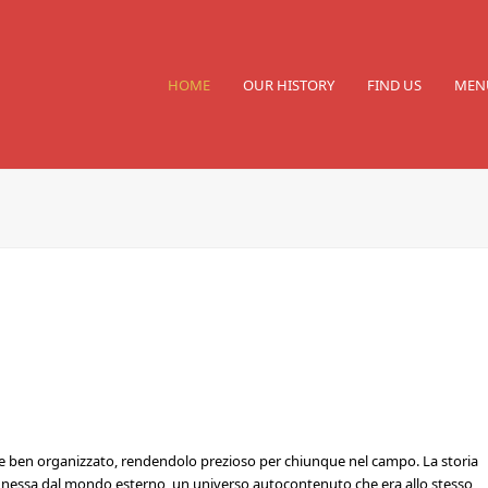
HOME
OUR HISTORY
FIND US
MEN
vo e ben organizzato, rendendolo prezioso per chiunque nel campo. La storia
nnessa dal mondo esterno, un universo autocontenuto che era allo stesso