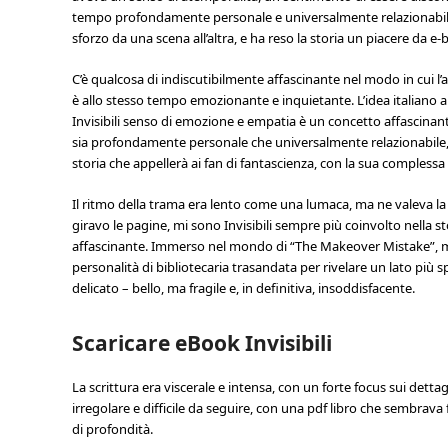
tempo profondamente personale e universalmente relazionabile.
sforzo da una scena all’altra, e ha reso la storia un piacere da e
C’è qualcosa di indiscutibilmente affascinante nel modo in cui l’a
è allo stesso tempo emozionante e inquietante. L’idea italiano 
Invisibili senso di emozione e empatia è un concetto affascinante
sia profondamente personale che universalmente relazionabile, 
storia che appellerà ai fan di fantascienza, con la sua complessa
Il ritmo della trama era lento come una lumaca, ma ne valeva l
giravo le pagine, mi sono Invisibili sempre più coinvolto nella st
affascinante. Immerso nel mondo di “The Makeover Mistake”, mi
personalità di bibliotecaria trasandata per rivelare un lato più s
delicato – bello, ma fragile e, in definitiva, insoddisfacente.
Scaricare eBook Invisibili
La scrittura era viscerale e intensa, con un forte focus sui detta
irregolare e difficile da seguire, con una pdf libro che sembrava f
di profondità.