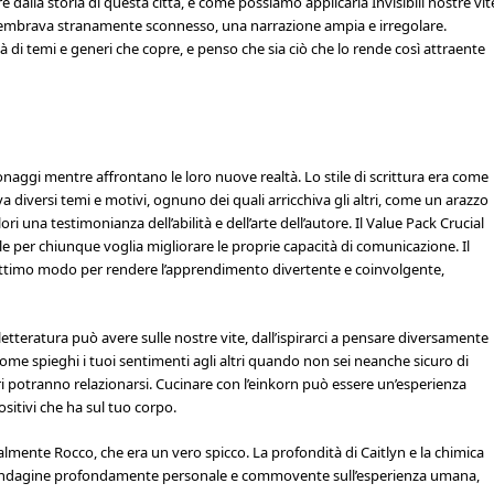
dalla storia di questa città, e come possiamo applicarla Invisibili nostre vit
o sembrava stranamente sconnesso, una narrazione ampia e irregolare.
à di temi e generi che copre, e penso che sia ciò che lo rende così attraente
onaggi mentre affrontano le loro nuove realtà. Lo stile di scrittura era come
 diversi temi e motivi, ognuno dei quali arricchiva gli altri, come un arazzo
ori una testimonianza dell’abilità e dell’arte dell’autore. Il Value Pack Crucial
 per chiunque voglia migliorare le proprie capacità di comunicazione. Il
 un ottimo modo per rendere l’apprendimento divertente e coinvolgente,
 letteratura può avere sulle nostre vite, dall’ispirarci a pensare diversamente
Come spieghi i tuoi sentimenti agli altri quando non sei neanche sicuro di
 potranno relazionarsi. Cucinare con l’einkorn può essere un’esperienza
ositivi che ha sul tuo corpo.
almente Rocco, che era un vero spicco. La profondità di Caitlyn e la chimica
a un’indagine profondamente personale e commovente sull’esperienza umana,