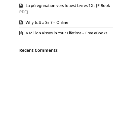
La pérégrination vers l’ouest Livres I-X : [E-Book
PDF]
Why Is It a Sin? – Online
A Million Kisses in Your Lifetime – Free eBooks
Recent Comments