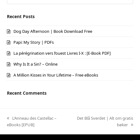
Recent Posts
Dog Day Afternoon | Book Download Free
Papi: My Story | PDFs
La pérégrination vers l’ouest Livres I-X : [E-Book PDF]
Why Is It a Sin? – Online
A Million Kisses in Your Lifetime – Free eBooks
Recent Comments
previous
L’Anneau des Castellac –
next
Det Blå Sverdet | Alt om gratis
eBooks [EPUB]
post:
post:
bøker