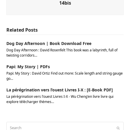
14bis
Related Posts
Dog Day Afternoon | Book Download Free
Dog Day Afternoon : David Rosenfelt This book was a labyrinth, full of
twisting corridors…
Papi: My Story | PDFs
Papi: My Story : David Ortiz Find out more: Scale length and string gauge
go…
La pérégrination vers l’ouest Livres I-X : [E-Book PDF]
La pérégrination vers l'ouest Livres I-X - Wu Cheng'en livre livre qui
explore télécharger thèmes…
Search
Submi