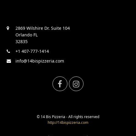
2869 Wilshire Dr. Suite 104
Orlando FL
32835
+1 407-777-1414
info@14bispizzeria.com
F
I
a
n
c
s
© 14 Bis Pizzeria - All rights reserved
http://14bispizzeria.com
e
t