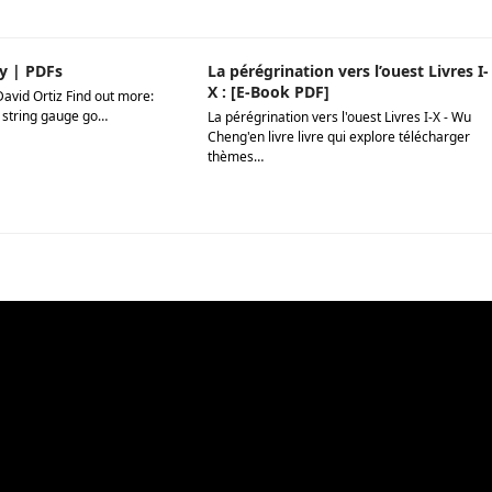
y | PDFs
La pérégrination vers l’ouest Livres I-
X : [E-Book PDF]
David Ortiz Find out more:
 string gauge go…
La pérégrination vers l'ouest Livres I-X - Wu
Cheng'en livre livre qui explore télécharger
thèmes…