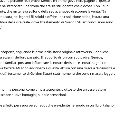
ravano persone reali e vive. Mentre mi immergevo nelle pagine di questo
e ha intrecciato una storia che era sia struggente che giocosa. Con il suo
te, che mi teneva sull’orlo della sedia, ansioso di scoprire la verità. “In
iusura, nel legare i fili sciolti e offrire una risoluzione nitida, è stata una
dibile della vita reale, dove Il testamento di Gordon Stuart conclusioni sono
.”
a e scoperta, seguendo le orme della storia originale attraverso luoghi che
 accenni del loro passato. Il rapporto di Jon con suo padre, George,
e familiari possano influenzare le nostre decisioni e i nostri sogni. Le
a forzata. Mi sono avvicinato a questa lettura con una miscela di curiosità e
 ci Il testamento di Gordon Stuart stati momenti che sono rimasti a legger
in prima persona, come un partecipante, piuttosto che un osservatore
 scopre nuove immagini, suoni e sensazioni.
e affetto per i suoi personaggi, che è evidente nel modo in cui libro italiano