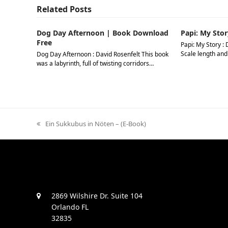
Related Posts
Dog Day Afternoon | Book Download
Papi: My Stor
Free
Papi: My Story : 
Scale length and
Dog Day Afternoon : David Rosenfelt This book
was a labyrinth, full of twisting corridors…
previous
Ein Sukkubus in Nöten – (E-Book)
post:
2869 Wilshire Dr. Suite 104
Orlando FL
32835