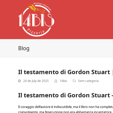
Blog
Il testamento di Gordon Stuart 
24 de July de 2025
14bis
Sem categoria
Il testamento di Gordon Stuart 
Il coraggio dell’autore è indiscutibile, ma il libro non ha co
coinvolgente, ma l’esecuzione non era abbastanza incantatrice. 