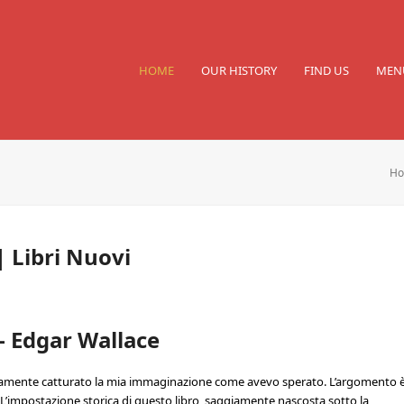
HOME
OUR HISTORY
FIND US
MEN
H
| Libri Nuovi
– Edgar Wallace
mpletamente catturato la mia immaginazione come avevo sperato. L’argomento 
L’impostazione storica di questo libro, saggiamente nascosta sotto la