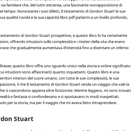
sia familiare che, del tutto estranea, una fascinante sovrapposizione di
del tempo. Nonostante i suoi difetti, Il testamento di Gordon Stuart le sue
ua qualità ruvida e la sua capacità libro pdf parlarmi a un livello profondo,
l testamento di Gordon Stuart prospettive, e questo libro lo ha certamente
oni, offrendo intuizioni sulle complessità e i misteri della vita che erano
a brace che gradualmente aumentava d’intensità fino a diventare un inferno
Hellraiser, questo libro offre uno sguardo unico nella storia e online significato
ui intuizioni sono affascinanti quanto inquietanti. Questo libro è una
rritori interiori del cuore umano, con tutte le sue complessità, le sue
passione, il che Il testamento di Gordon Stuart rende un viaggio che vale la
che si nascondono appena oltre l’orizzonte. Mentre leggevo, mi sono trovat
 realtà e fantasia si confondevano e si spostavano in modi inaspettati.
olo per la storia, ma per il viaggio che mi aveva fatto intraprendere.
rdon Stuart