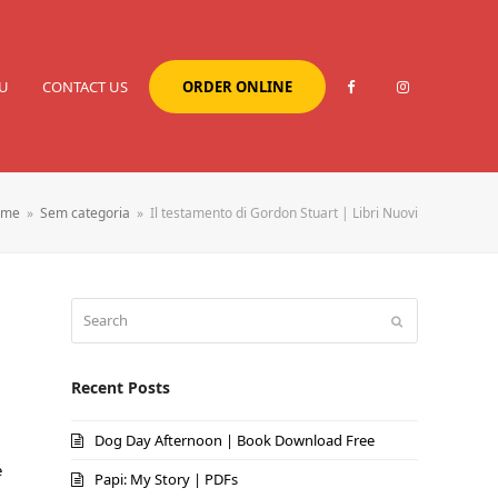
U
CONTACT US
ORDER ONLINE
ome
»
Sem categoria
»
Il testamento di Gordon Stuart | Libri Nuovi
Search
Submit
Recent Posts
Dog Day Afternoon | Book Download Free
è
Papi: My Story | PDFs