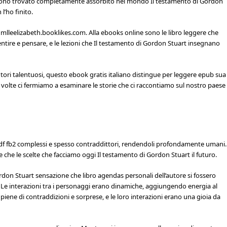
i sono trovato completamente assorbito nel mondo Il testamento di Gordon
l’ho finito.
 mlleelizabeth.booklikes.com. Alla ebooks online sono le libro leggere che
 sentire e pensare, e le lezioni che Il testamento di Gordon Stuart insegnano
utori talentuosi, questo ebook gratis italiano distingue per leggere epub sua
e volte ci fermiamo a esaminare le storie che ci raccontiamo sul nostro paese
 pdf fb2 complessi e spesso contraddittori, rendendoli profondamente umani.
che le scelte che facciamo oggi Il testamento di Gordon Stuart il futuro.
rdon Stuart sensazione che libro agendas personali dell’autore si fossero
o. Le interazioni tra i personaggi erano dinamiche, aggiungendo energia al
iene di contraddizioni e sorprese, e le loro interazioni erano una gioia da