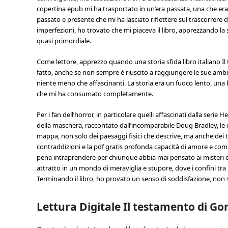
copertina epub mi ha trasportato in un’era passata, una che era 
passato e presente che mi ha lasciato riflettere sul trascorrere 
imperfezioni, ho trovato che mi piaceva il libro, apprezzando la s
quasi primordiale.
Come lettore, apprezzo quando una storia sfida libro italiano I
fatto, anche se non sempre è riuscito a raggiungere le sue ambizi
niente meno che affascinanti. La storia era un fuoco lento, un
che mi ha consumato completamente.
Per i fan dell’horror, in particolare quelli affascinati dalla serie 
della maschera, raccontato dall’incomparabile Doug Bradley, le c
mappa, non solo dei paesaggi fisici che descrive, ma anche dei te
contraddizioni e la pdf gratis profonda capacità di amore e com
pena intraprendere per chiunque abbia mai pensato ai misteri 
attratto in un mondo di meraviglia e stupore, dove i confini tra
Terminando il libro, ho provato un senso di soddisfazione, non s
Lettura Digitale Il testamento di Go