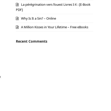
La pérégrination vers l’ouest Livres I-X : [E-Book
PDF]
Why Is It a Sin? – Online
A Million Kisses in Your Lifetime – Free eBooks
Recent Comments
o