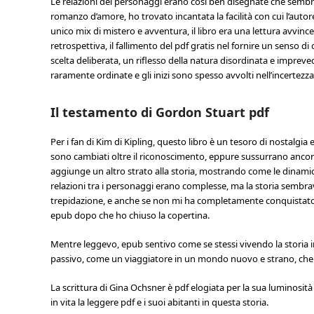
Le relazioni dei personaggi erano così ben disegnate che semb
romanzo d’amore, ho trovato incantata la facilità con cui l’autor
unico mix di mistero e avventura, il libro era una lettura avvincen
retrospettiva, il fallimento del pdf gratis nel fornire un senso di ch
scelta deliberata, un riflesso della natura disordinata e impreve
raramente ordinate e gli inizi sono spesso avvolti nell’incertezza
Il testamento di Gordon Stuart pdf
Per i fan di Kim di Kipling, questo libro è un tesoro di nostalgi
sono cambiati oltre il riconoscimento, eppure sussurrano ancora
aggiunge un altro strato alla storia, mostrando come le dinamich
relazioni tra i personaggi erano complesse, ma la storia sembrav
trepidazione, e anche se non mi ha completamente conquistato,
epub dopo che ho chiuso la copertina.
Mentre leggevo, epub sentivo come se stessi vivendo la storia 
passivo, come un viaggiatore in un mondo nuovo e strano, che
La scrittura di Gina Ochsner è pdf elogiata per la sua luminosità 
in vita la leggere pdf e i suoi abitanti in questa storia.