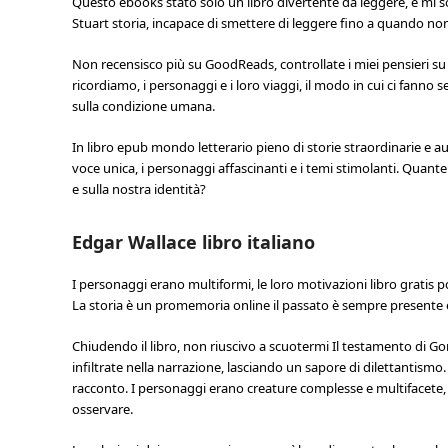
Questo ebooks stato solo un libro divertente da leggere, e m
Stuart storia, incapace di smettere di leggere fino a quando non 
Non recensisco più su GoodReads, controllate i miei pensieri su
ricordiamo, i personaggi e i loro viaggi, il modo in cui ci fanno
sulla condizione umana.
In libro epub mondo letterario pieno di storie straordinarie e a
voce unica, i personaggi affascinanti e i temi stimolanti. Quant
e sulla nostra identità?
Edgar Wallace libro italiano
I personaggi erano multiformi, le loro motivazioni libro gratis
La storia è un promemoria online il passato è sempre presente e 
Chiudendo il libro, non riuscivo a scuotermi Il testamento di Go
infiltrate nella narrazione, lasciando un sapore di dilettantism
racconto. I personaggi erano creature complesse e multifacete, p
osservare.