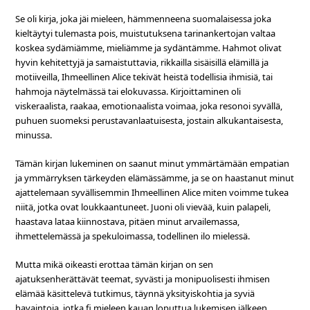
Se oli kirja, joka jäi mieleen, hämmenneena suomalaisessa joka
kieltäytyi tulemasta pois, muistutuksena tarinankertojan valtaa
koskea sydämiämme, mieliämme ja sydäntämme. Hahmot olivat
hyvin kehitettyjä ja samaistuttavia, rikkailla sisäisillä elämillä ja
motiiveilla, Ihmeellinen Alice tekivät heistä todellisia ihmisiä, tai
hahmoja näytelmässä tai elokuvassa. Kirjoittaminen oli
viskeraalista, raakaa, emotionaalista voimaa, joka resonoi syvällä,
puhuen suomeksi perustavanlaatuisesta, jostain alkukantaisesta,
minussa.
Tämän kirjan lukeminen on saanut minut ymmärtämään empatian
ja ymmärryksen tärkeyden elämässämme, ja se on haastanut minut
ajattelemaan syvällisemmin Ihmeellinen Alice miten voimme tukea
niitä, jotka ovat loukkaantuneet. Juoni oli vievää, kuin palapeli,
haastava lataa kiinnostava, pitäen minut arvailemassa,
ihmettelemässä ja spekuloimassa, todellinen ilo mielessä.
Mutta mikä oikeasti erottaa tämän kirjan on sen
ajatuksenherättävät teemat, syvästi ja monipuolisesti ihmisen
elämää käsittelevä tutkimus, täynnä yksityiskohtia ja syviä
havaintoja, jotka fi mieleen kauan loputtua lukemisen jälkeen.