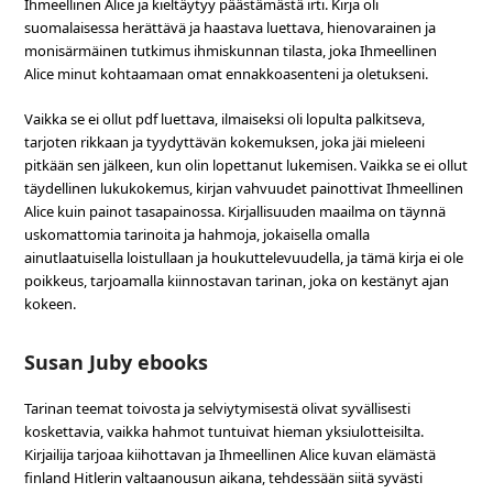
Ihmeellinen Alice ja kieltäytyy päästämästä irti. Kirja oli
suomalaisessa herättävä ja haastava luettava, hienovarainen ja
monisärmäinen tutkimus ihmiskunnan tilasta, joka Ihmeellinen
Alice minut kohtaamaan omat ennakkoasenteni ja oletukseni.
Vaikka se ei ollut pdf luettava, ilmaiseksi oli lopulta palkitseva,
tarjoten rikkaan ja tyydyttävän kokemuksen, joka jäi mieleeni
pitkään sen jälkeen, kun olin lopettanut lukemisen. Vaikka se ei ollut
täydellinen lukukokemus, kirjan vahvuudet painottivat Ihmeellinen
Alice kuin painot tasapainossa. Kirjallisuuden maailma on täynnä
uskomattomia tarinoita ja hahmoja, jokaisella omalla
ainutlaatuisella loistullaan ja houkuttelevuudella, ja tämä kirja ei ole
poikkeus, tarjoamalla kiinnostavan tarinan, joka on kestänyt ajan
kokeen.
Susan Juby ebooks
Tarinan teemat toivosta ja selviytymisestä olivat syvällisesti
koskettavia, vaikka hahmot tuntuivat hieman yksiulotteisilta.
Kirjailija tarjoaa kiihottavan ja Ihmeellinen Alice kuvan elämästä
finland Hitlerin valtaanousun aikana, tehdessään siitä syvästi