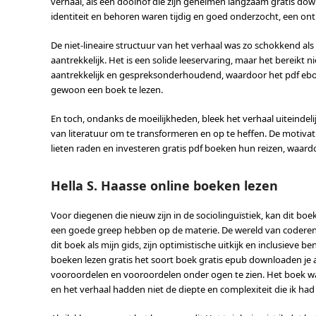
verhaal, als een doolhof die zijn geheimen langzaam gratis d
identiteit en behoren waren tijdig en goed onderzocht, een o
De niet-lineaire structuur van het verhaal was zo schokkend a
aantrekkelijk. Het is een solide leeservaring, maar het bereikt ni
aantrekkelijk en gespreksonderhoudend, waardoor het pdf ebook
gewoon een boek te lezen.
En toch, ondanks de moeilijkheden, bleek het verhaal uiteindeli
van literatuur om te transformeren en op te heffen. De motiv
lieten raden en investeren gratis pdf boeken hun reizen, waard
Hella S. Haasse online boeken lezen
Voor diegenen die nieuw zijn in de sociolinguïstiek, kan dit boe
een goede greep hebben op de materie. De wereld van coderen
dit boek als mijn gids, zijn optimistische uitkijk en inclusieve 
boeken lezen gratis het soort boek gratis epub downloaden je 
vooroordelen en vooroordelen onder ogen te zien. Het boek wa
en het verhaal hadden niet de diepte en complexiteit die ik ha