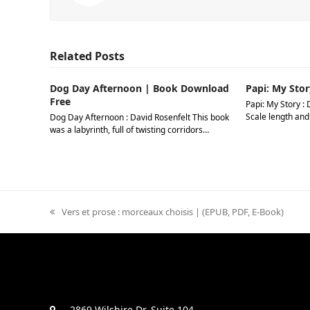
Related Posts
Dog Day Afternoon | Book Download
Papi: My Stor
Free
Papi: My Story : 
Scale length and
Dog Day Afternoon : David Rosenfelt This book
was a labyrinth, full of twisting corridors…
previous
Vers et prose : morceaux choisis | (EPUB, PDF, E-Book)
post:
2869 Wilshire Dr. Suite 104