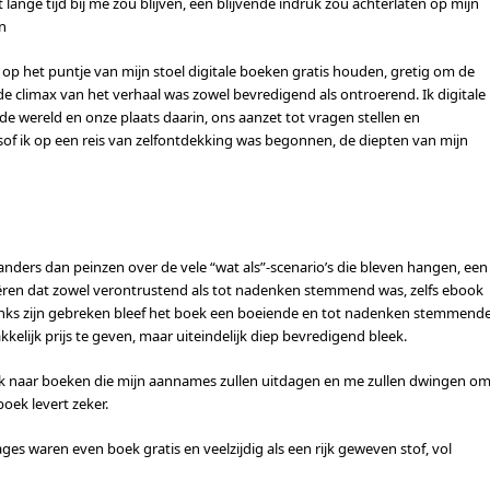
t lange tijd bij me zou blijven, een blijvende indruk zou achterlaten op mijn
n
op het puntje van mijn stoel digitale boeken gratis houden, gretig om de
e climax van het verhaal was zowel bevredigend als ontroerend. Ik digitale
e wereld en onze plaats daarin, ons aanzet tot vragen stellen en
lsof ik op een reis van zelfontdekking was begonnen, de diepten van mijn
anders dan peinzen over de vele “wat als”-scenario’s die bleven hangen, een
eëren dat zowel verontrustend als tot nadenken stemmend was, zelfs ebook
ndanks zijn gebreken bleef het boek een boeiende en tot nadenken stemmend
kelijk prijs te geven, maar uiteindelijk diep bevredigend bleek.
zoek naar boeken die mijn aannames zullen uitdagen en me zullen dwingen o
oek levert zeker.
s waren even boek gratis en veelzijdig als een rijk geweven stof, vol