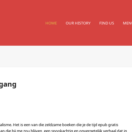
HOME
OUR HISTORY
FIND US
MEN
egang
isme. Het is een van die zeldzame boeken die je de tijd epub gratis
ie bij me zou blijven, een spookachtig en onvergetelijk verhaal dat in