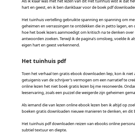
Als ik klaar was met het lezen van dit Het tuinhuis wist ik dat he
hart en geest, en ik ben dankbaar voor de boek pdf downloade
Het tuinhuis vertelling gebruikte spanning en spanning om me 
geheimen en verrassingen te ontdekken die in petto lagen, en d
hoe het boek lezers aanmoedigt om kritisch na te denken over d
antwoorden zoeken. Terwijl ik de pagina’s omsloeg, voelde ik a
eigen hart en geest verkennend.
Het tuinhuis pdf
Toen het verhaal ten gratis ebook downloaden liep, kon ik niet 
getuigenis van de schrijver’s vermogen om een narratief te cr
online lezen het niet boek gratis lezen bij me resoneerde. O
leeservaring, zoals een puzzel die weigerde zijn geheimen gemak
Als iemand die van lezen online ebook lezen ben ik altijd op 
boeken gratis downloaden nieuwe manieren te denken, en dit b
Het tuinhuis pdf downloaden reizen van ebooks online personage
subtiel textuur en diepte.