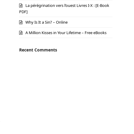
La pérégrination vers l’ouest Livres I-X : [E-Book
PDF]
Why Is It a Sin? – Online
A Million Kisses in Your Lifetime – Free eBooks
Recent Comments