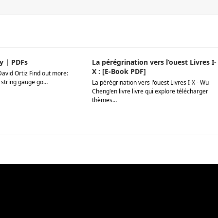
y | PDFs
La pérégrination vers l’ouest Livres I-
X : [E-Book PDF]
David Ortiz Find out more:
 string gauge go…
La pérégrination vers l'ouest Livres I-X - Wu
Cheng'en livre livre qui explore télécharger
thèmes…