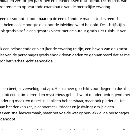
ownloaden verborgen patronen en betekenissen onthullend. De thema’s van
ntroerende en opbeurende examinatie van de menselijke ervaring.
ls een dissonante noot, maar op de een of andere manier toch vreemd
et helemaal de hoogte die door de inleiding werd beloofd. De schrijfstijl is
 gratis alsof je een gesprek voert met de auteur gratis Het tuinhuis van
jk een beloonende en verrijkende ervaring te zijn, een bewijs van de kracht
aties van de personages gratis ebook downloaden zo genuanceerd dat ze me
oor het verhaal echt aanvoelde.
k een beetje overweldigend zijn. Het is meer geschikt voor diegenen die al
, ooit een intimiderend en mysterieus gebied, werd minder bedreigend me
benadering maakten de reis niet alleen beheersbaar, maar ook plezierig. Het
aan het denken zet, je aannames uitdaagt en je dwingt om je eigen
s een snel leesvermaak, maar het voelde wat oppervlakkig, de personages
d gehoopt.