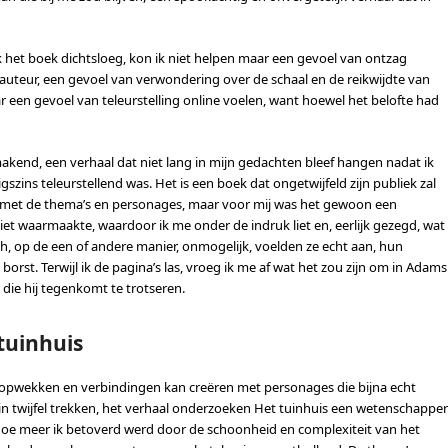
ik het boek dichtsloeg, kon ik niet helpen maar een gevoel van ontzag
auteur, een gevoel van verwondering over de schaal en de reikwijdte van
ar een gevoel van teleurstelling online voelen, want hoewel het belofte had
akend, een verhaal dat niet lang in mijn gedachten bleef hangen nadat ik
szins teleurstellend was. Het is een boek dat ongetwijfeld zijn publiek zal
en met de thema’s en personages, maar voor mij was het gewoon een
 niet waarmaakte, waardoor ik me onder de indruk liet en, eerlijk gezegd, wat
ch, op de een of andere manier, onmogelijk, voelden ze echt aan, hun
rst. Terwijl ik de pagina’s las, vroeg ik me af wat het zou zijn om in Adams
ie hij tegenkomt te trotseren.
tuinhuis
n opwekken en verbindingen kan creëren met personages die bijna echt
 in twijfel trekken, het verhaal onderzoeken Het tuinhuis een wetenschapper
hoe meer ik betoverd werd door de schoonheid en complexiteit van het