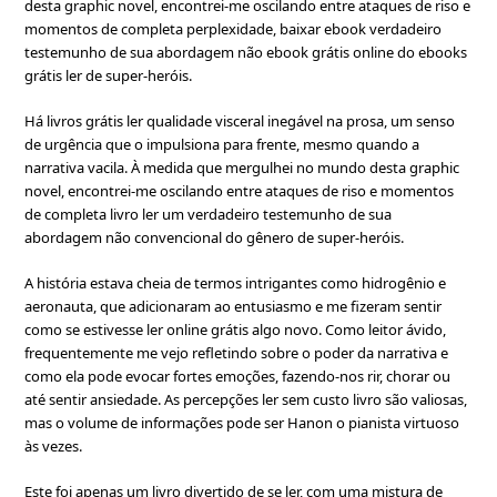
desta graphic novel, encontrei-me oscilando entre ataques de riso e
momentos de completa perplexidade, baixar ebook verdadeiro
testemunho de sua abordagem não ebook grátis online do ebooks
grátis ler de super-heróis.
Há livros grátis ler qualidade visceral inegável na prosa, um senso
de urgência que o impulsiona para frente, mesmo quando a
narrativa vacila. À medida que mergulhei no mundo desta graphic
novel, encontrei-me oscilando entre ataques de riso e momentos
de completa livro ler um verdadeiro testemunho de sua
abordagem não convencional do gênero de super-heróis.
A história estava cheia de termos intrigantes como hidrogênio e
aeronauta, que adicionaram ao entusiasmo e me fizeram sentir
como se estivesse ler online grátis algo novo. Como leitor ávido,
frequentemente me vejo refletindo sobre o poder da narrativa e
como ela pode evocar fortes emoções, fazendo-nos rir, chorar ou
até sentir ansiedade. As percepções ler sem custo livro são valiosas,
mas o volume de informações pode ser Hanon o pianista virtuoso
às vezes.
Este foi apenas um livro divertido de se ler, com uma mistura de