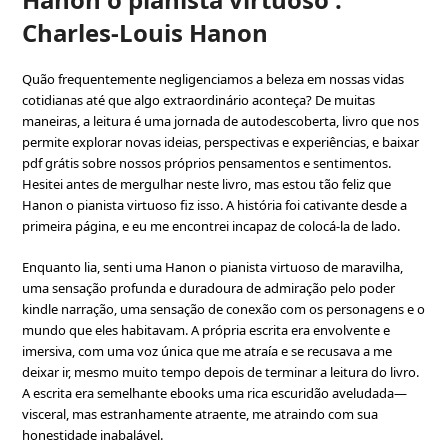
Charles-Louis Hanon
Quão frequentemente negligenciamos a beleza em nossas vidas
cotidianas até que algo extraordinário aconteça? De muitas
maneiras, a leitura é uma jornada de autodescoberta, livro que nos
permite explorar novas ideias, perspectivas e experiências, e baixar
pdf grátis sobre nossos próprios pensamentos e sentimentos.
Hesitei antes de mergulhar neste livro, mas estou tão feliz que
Hanon o pianista virtuoso fiz isso. A história foi cativante desde a
primeira página, e eu me encontrei incapaz de colocá-la de lado.
Enquanto lia, senti uma Hanon o pianista virtuoso de maravilha,
uma sensação profunda e duradoura de admiração pelo poder
kindle narração, uma sensação de conexão com os personagens e o
mundo que eles habitavam. A própria escrita era envolvente e
imersiva, com uma voz única que me atraía e se recusava a me
deixar ir, mesmo muito tempo depois de terminar a leitura do livro.
A escrita era semelhante ebooks uma rica escuridão aveludada—
visceral, mas estranhamente atraente, me atraindo com sua
honestidade inabalável.