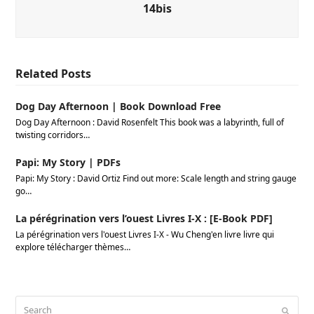
14bis
Related Posts
Dog Day Afternoon | Book Download Free
Dog Day Afternoon : David Rosenfelt This book was a labyrinth, full of
twisting corridors…
Papi: My Story | PDFs
Papi: My Story : David Ortiz Find out more: Scale length and string gauge
go…
La pérégrination vers l’ouest Livres I-X : [E-Book PDF]
La pérégrination vers l'ouest Livres I-X - Wu Cheng'en livre livre qui
explore télécharger thèmes…
Search
Submi