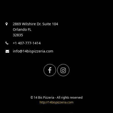
2869 Wilshire Dr. Suite 104
Orlando FL
32835
+1 407-777-1414
info@14bispizzeria.com
F
I
a
n
c
s
© 14 Bis Pizzeria - All rights reserved
http://14bispizzeria.com
e
t