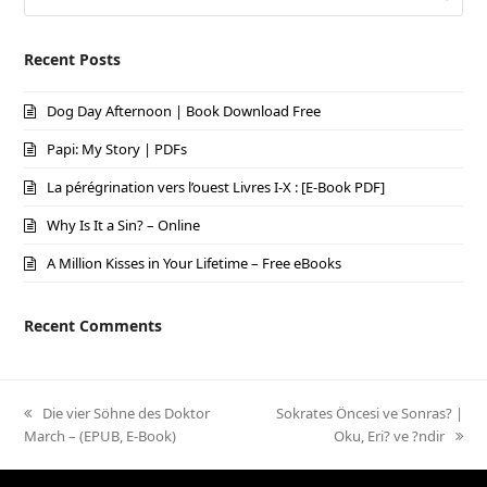
Recent Posts
Dog Day Afternoon | Book Download Free
Papi: My Story | PDFs
La pérégrination vers l’ouest Livres I-X : [E-Book PDF]
Why Is It a Sin? – Online
A Million Kisses in Your Lifetime – Free eBooks
Recent Comments
previous
Die vier Söhne des Doktor
next
Sokrates Öncesi ve Sonras? |
March – (EPUB, E-Book)
post:
post:
Oku, Eri? ve ?ndir