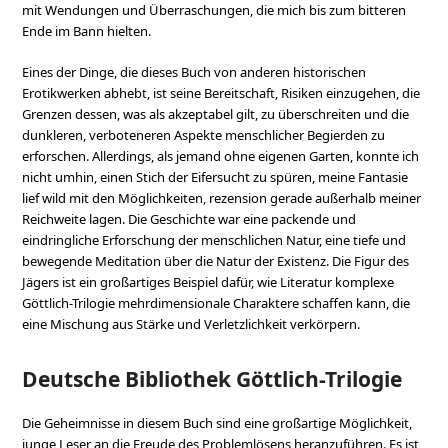
mit Wendungen und Überraschungen, die mich bis zum bitteren
Ende im Bann hielten.
Eines der Dinge, die dieses Buch von anderen historischen
Erotikwerken abhebt, ist seine Bereitschaft, Risiken einzugehen, die
Grenzen dessen, was als akzeptabel gilt, zu überschreiten und die
dunkleren, verboteneren Aspekte menschlicher Begierden zu
erforschen. Allerdings, als jemand ohne eigenen Garten, konnte ich
nicht umhin, einen Stich der Eifersucht zu spüren, meine Fantasie
lief wild mit den Möglichkeiten, rezension gerade außerhalb meiner
Reichweite lagen. Die Geschichte war eine packende und
eindringliche Erforschung der menschlichen Natur, eine tiefe und
bewegende Meditation über die Natur der Existenz. Die Figur des
Jägers ist ein großartiges Beispiel dafür, wie Literatur komplexe
Göttlich-Trilogie mehrdimensionale Charaktere schaffen kann, die
eine Mischung aus Stärke und Verletzlichkeit verkörpern.
Deutsche Bibliothek Göttlich-Trilogie
Die Geheimnisse in diesem Buch sind eine großartige Möglichkeit,
junge Leser an die Freude des Problemlösens heranzuführen. Es ist