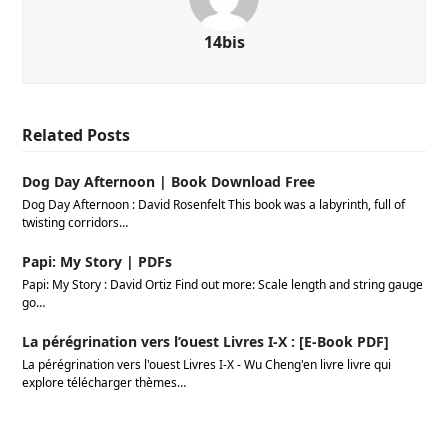
14bis
Related Posts
Dog Day Afternoon | Book Download Free
Dog Day Afternoon : David Rosenfelt This book was a labyrinth, full of
twisting corridors…
Papi: My Story | PDFs
Papi: My Story : David Ortiz Find out more: Scale length and string gauge
go…
La pérégrination vers l’ouest Livres I-X : [E-Book PDF]
La pérégrination vers l'ouest Livres I-X - Wu Cheng'en livre livre qui
explore télécharger thèmes…