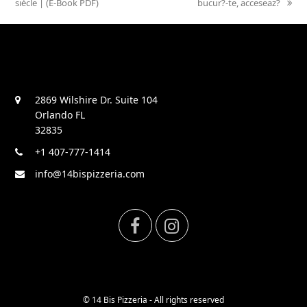
siècle | (E-Book PDF)
bucur?-te, acceseaz?
2869 Wilshire Dr. Suite 104
Orlando FL
32835
+1 407-777-1414
info@14bispizzeria.com
F
I
a
n
c
s
© 14 Bis Pizzeria - All rights reserved