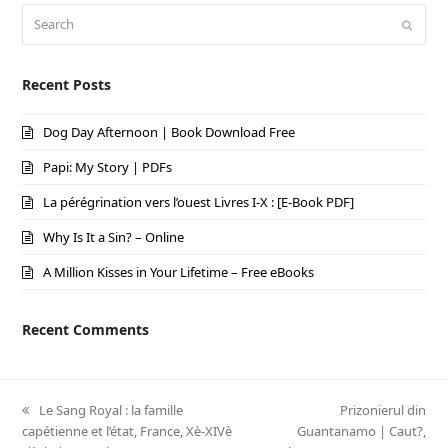
Search
Submi
Recent Posts
Dog Day Afternoon | Book Download Free
Papi: My Story | PDFs
La pérégrination vers l’ouest Livres I-X : [E-Book PDF]
Why Is It a Sin? – Online
A Million Kisses in Your Lifetime – Free eBooks
Recent Comments
previous
Le Sang Royal : la famille
next
Prizonierul din
capétienne et l’état, France, Xè-XIVè
post:
Guantanamo | Caut?,
post: