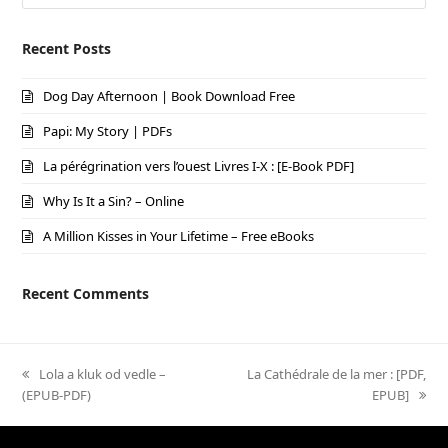
Recent Posts
Dog Day Afternoon | Book Download Free
Papi: My Story | PDFs
La pérégrination vers l’ouest Livres I-X : [E-Book PDF]
Why Is It a Sin? – Online
A Million Kisses in Your Lifetime – Free eBooks
Recent Comments
previous
Lola a kluk od vedle –
next
La Cathédrale de la mer : [PDF,
(EPUB-PDF)
post:
post:
EPUB]