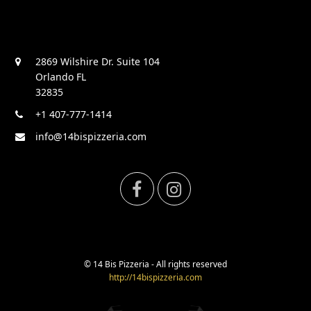
2869 Wilshire Dr. Suite 104
Orlando FL
32835
+1 407-777-1414
info@14bispizzeria.com
F
I
a
n
c
s
© 14 Bis Pizzeria - All rights reserved
http://14bispizzeria.com
e
t