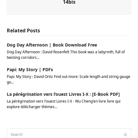
14bis
Related Posts
Dog Day Afternoon | Book Download Free
Dog Day Afternoon : David Rosenfelt This book was a labyrinth, full of
twisting corridors…
Papi: My Story | PDFs
Papi: My Story : David Ortiz Find out more: Scale length and string gauge
go…
La pérégrination vers l’ouest Livres I-X : [E-Book PDF]
La pérégrination vers l'ouest Livres I-X - Wu Cheng'en livre livre qui
explore télécharger thèmes…
Search
Submi