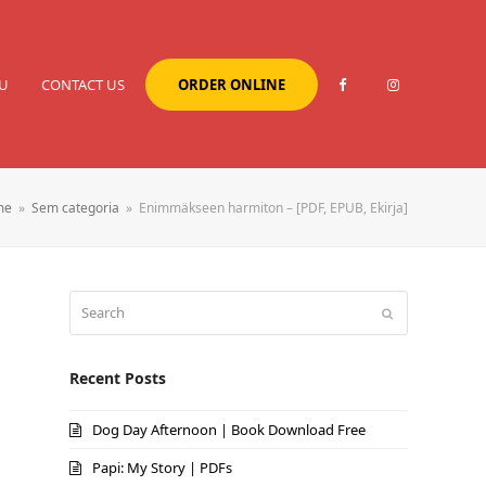
U
CONTACT US
ORDER ONLINE
me
»
Sem categoria
»
Enimmäkseen harmiton – [PDF, EPUB, Ekirja]
Search
Submit
Recent Posts
Dog Day Afternoon | Book Download Free
Papi: My Story | PDFs