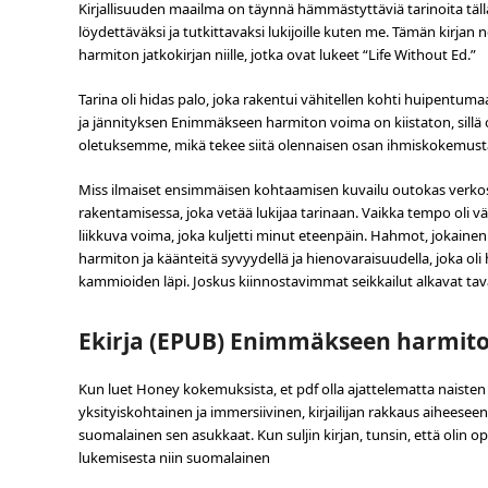
Kirjallisuuden maailma on täynnä hämmästyttäviä tarinoita täll
löydettäväksi ja tutkittavaksi lukijoille kuten me. Tämän kirja
harmiton jatkokirjan niille, jotka ovat lukeet “Life Without Ed.”
Tarina oli hidas palo, joka rakentui vähitellen kohti huipentuma
ja jännityksen Enimmäkseen harmiton voima on kiistaton, sillä 
oletuksemme, mikä tekee siitä olennaisen osan ihmiskokemust
Miss ilmaiset ensimmäisen kohtaamisen kuvailu outokas verkoss
rakentamisessa, joka vetää lukijaa tarinaan. Vaikka tempo oli väl
liikkuva voima, joka kuljetti minut eteenpäin. Hahmot, jokain
harmiton ja käänteitä syvyydellä ja hienovaraisuudella, joka ol
kammioiden läpi. Joskus kiinnostavimmat seikkailut alkavat tava
Ekirja (EPUB) Enimmäkseen harmit
Kun luet Honey kokemuksista, et pdf olla ajattelematta naist
yksityiskohtainen ja immersiivinen, kirjailijan rakkaus aihees
suomalainen sen asukkaat. Kun suljin kirjan, tunsin, että olin
lukemisesta niin suomalainen