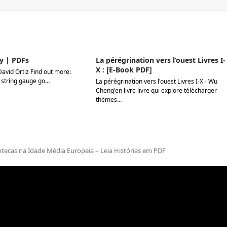
y | PDFs
La pérégrination vers l’ouest Livres I-
X : [E-Book PDF]
David Ortiz Find out more:
 string gauge go…
La pérégrination vers l'ouest Livres I-X - Wu
Cheng'en livre livre qui explore télécharger
thèmes…
bliotecas na Idade Média Europeia – Leia Histórias em PDF