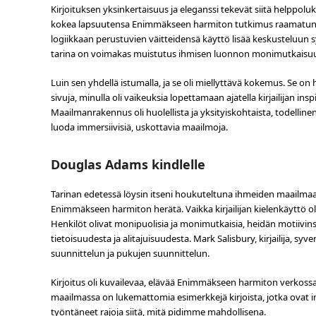
Kirjoituksen yksinkertaisuus ja eleganssi tekevät siitä helppol
kokea lapsuutensa Enimmäkseen harmiton tutkimus raamatun teks
logiikkaan perustuvien väitteidensä käyttö lisää keskusteluun 
tarina on voimakas muistutus ihmisen luonnon monimutkaisuud
Luin sen yhdellä istumalla, ja se oli miellyttävä kokemus. Se on
sivuja, minulla oli vaikeuksia lopettamaan ajatella kirjailijan i
Maailmanrakennus oli huolellista ja yksityiskohtaista, todellinen
luoda immersiivisiä, uskottavia maailmoja.
Douglas Adams kindlelle
Tarinan edetessä löysin itseni houkuteltuna ihmeiden maailmaan,
Enimmäkseen harmiton herätä. Vaikka kirjailijan kielenkäyttö oli
Henkilöt olivat monipuolisia ja monimutkaisia, heidän motiivins
tietoisuudesta ja alitajuisuudesta. Mark Salisbury, kirjailija, syv
suunnittelun ja pukujen suunnittelun.
Kirjoitus oli kuvailevaa, elävää Enimmäkseen harmiton verkossa
maailmassa on lukemattomia esimerkkejä kirjoista, jotka ovat i
työntäneet rajoja siitä, mitä pidimme mahdollisena.