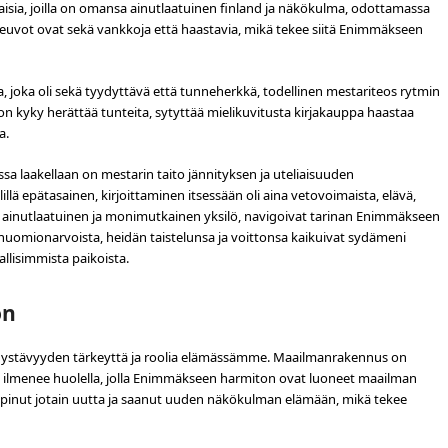
aisia, joilla on omansa ainutlaatuinen finland ja näkökulma, odottamassa
n neuvot ovat sekä vankkoja että haastavia, mikä tekee siitä Enimmäkseen
a, joka oli sekä tyydyttävä että tunneherkkä, todellinen mestariteos rytmin
on kyky herättää tunteita, sytyttää mielikuvitusta kirjakauppa haastaa
a.
a laakellaan on mestarin taito jännityksen ja uteliaisuuden
illä epätasainen, kirjoittaminen itsessään oli aina vetovoimaista, elävä,
en ainutlaatuinen ja monimutkainen yksilö, navigoivat tarinan Enimmäkseen
i huomionarvoista, heidän taistelunsa ja voittonsa kaikuivat sydämeni
llisimmista paikoista.
on
en ystävyyden tärkeyttä ja roolia elämässämme. Maailmanrakennus on
een ilmenee huolella, jolla Enimmäkseen harmiton ovat luoneet maailman
 oppinut jotain uutta ja saanut uuden näkökulman elämään, mikä tekee