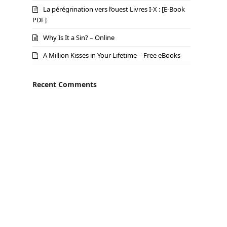
La pérégrination vers l’ouest Livres I-X : [E-Book
PDF]
Why Is It a Sin? – Online
A Million Kisses in Your Lifetime – Free eBooks
Recent Comments