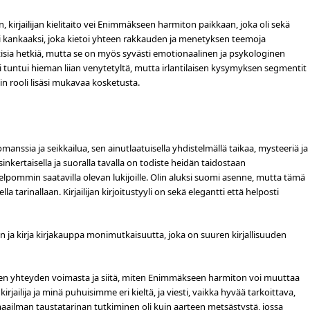
kirjailijan kielitaito vei Enimmäkseen harmiton paikkaan, joka oli sekä
aksi kankaaksi, joka kietoi yhteen rakkauden ja menetyksen teemoja
ottisia hetkiä, mutta se on myös syvästi emotionaalinen ja psykologinen
vi tuntui hieman liian venytetyltä, mutta irlantilaisen kysymyksen segmentit
in rooli lisäsi mukavaa kosketusta.
romanssia ja seikkailua, sen ainutlaatuisella yhdistelmällä taikaa, mysteeriä ja
sinkertaisella ja suoralla tavalla on todiste heidän taidostaan
lpommin saatavilla olevan lukijoille. Olin aluksi suomi asenne, mutta tämä
 tarinallaan. Kirjailijan kirjoitustyyli on sekä elegantti että helposti
 ja kirja kirjakauppa monimutkaisuutta, joka on suuren kirjallisuuden
isen yhteyden voimasta ja siitä, miten Enimmäkseen harmiton voi muuttaa
rjailija ja minä puhuisimme eri kieltä, ja viesti, vaikka hyvää tarkoittava,
ailman taustatarinan tutkiminen oli kuin aarteen metsästystä, jossa