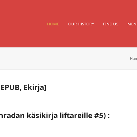
HOME
OUR HISTORY
FIND US
MEN
Ho
EPUB, Ekirja]
an käsikirja liftareille #5) :