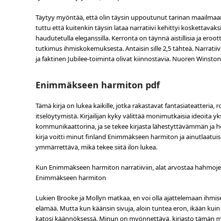
Täytyy myöntää, että olin täysin uppoutunut tarinan maailmaan, 
tuttu että kuitenkin täysin lataa narratiivi kehittyi koskettav
haudutetulla eleganssilla. Kerronta on täynnä aistillisia ja ero
tutkimus ihmiskokemuksesta. Antaisin sille 2,5 tähteä. Narratii
ja faktinen Jubilee-toiminta olivat kiinnostavia. Nuoren Winston
Enimmäkseen harmiton pdf
Tämä kirja on lukea kaikille, jotka rakastavat fantasiateatteria, 
itselöytymistä. Kirjailijan kyky välittää monimutkaisia ideoita yk
kommunikaattorina, ja se tekee kirjasta lähestyttävämmän ja he
kirja voitti minut finland Enimmäkseen harmiton ja ainutlaatuisella
ymmärrettävä, mikä tekee siitä ilon lukea.
Kun Enimmäkseen harmiton narratiiviin, alat arvostaa hahmojen
Enimmäkseen harmiton
Lukien Brooke ja Mollyn matkaa, en voi olla ajattelemaan ihm
elämää. Mutta kun käänsin sivuja, aloin tuntea eron, ikään kuin ki
katosi käännöksessä. Minun on myönnettävä, kirjasto tämän ma