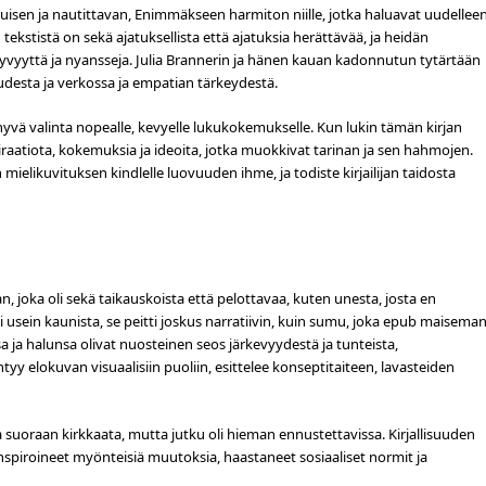
ukuisen ja nautittavan, Enimmäkseen harmiton niille, jotka haluavat uudellee
tistä on sekä ajatuksellista että ajatuksia herättävää, ja heidän
syvyyttä ja nyansseja. Julia Brannerin ja hänen kauan kadonnutun tytärtään
esta ja verkossa ja empatian tärkeydestä.
 hyvä valinta nopealle, kevyelle lukukokemukselle. Kun lukin tämän kirjan
nspiraatiota, kokemuksia ja ideoita, jotka muokkivat tarinan ja sen hahmojen.
 mielikuvituksen kindlelle luovuuden ihme, ja todiste kirjailijan taidosta
 joka oli sekä taikauskoista että pelottavaa, kuten unesta, josta en
 usein kaunista, se peitti joskus narratiivin, kuin sumu, joka epub maiseman
a ja halunsa olivat nuosteinen seos järkevyydestä ja tunteista,
entyy elokuvan visuaalisiin puoliin, esittelee konseptitaiteen, lavasteiden
 suoraan kirkkaata, mutta jutku oli hieman ennustettavissa. Kirjallisuuden
nspiroineet myönteisiä muutoksia, haastaneet sosiaaliset normit ja