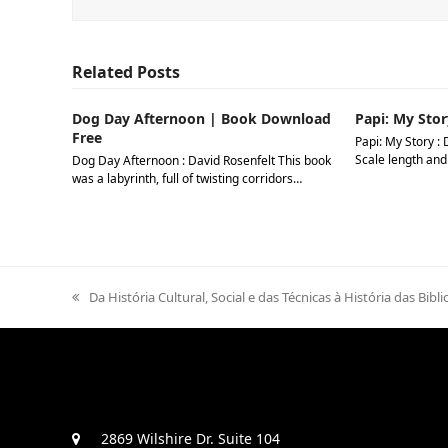
Related Posts
Dog Day Afternoon | Book Download
Papi: My Stor
Free
Papi: My Story : 
Scale length and
Dog Day Afternoon : David Rosenfelt This book
was a labyrinth, full of twisting corridors…
previous
Da História Cultural, Social e das Técnicas à História das Bi
post:
2869 Wilshire Dr. Suite 104