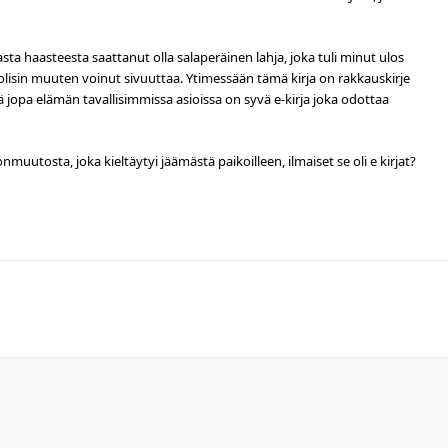
a haasteesta saattanut olla salaperäinen lahja, joka tuli minut ulos
isin muuten voinut sivuuttaa. Ytimessään tämä kirja on rakkauskirje
ä jopa elämän tavallisimmissa asioissa on syvä e-kirja joka odottaa
uutosta, joka kieltäytyi jäämästä paikoilleen, ilmaiset se oli e kirjat?