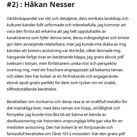
#2) : Håkan Nesser
Världsskapandet var rikt och detaljerat, dess intrikata landskap och
kulturer kändes fullt utformade och inlevelsefulla. Jag kommer att
vara den första att erkänna att jag helt uppslukades av
karaktärerna som fyller denna serie, deras mångsidighet och brister
gör dem avvärjande relaterbara, men jag kunde inte skaka av mig
känslan att bokens avslutning var lite bråd, vilket lämnade mig
hängande farligt över en berättande klippa. Jag gratis ebook pdf
tveksam i början, men författarens unika röst och perspektiv
övertog mig, med ett fräschare angreppssätt på bekanta teman
och idéer. Den här boken är en förfriskande och engagerande
ebook epub gratis perfekt för dem som tycker om en snabb,
tillfredsställande berättelse.
Berättelsen om storkarna och deras resa är en kraftfull metafor för
det mänskliga livet, med dess teman om hopp, uthållighet och
förnyelse. Jag kunde inte låta bli att känna en känsla av
desillusionering när historiens ursprungliga löfte gav vika för en
medioker avslutning. Den här boken är en förtjusande och
fantasifull berättelse om Fåret 101:s missöden. När den gratis pdf