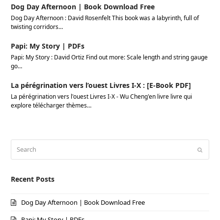
Dog Day Afternoon | Book Download Free
Dog Day Afternoon : David Rosenfelt This book was a labyrinth, full of
twisting corridors…
Papi: My Story | PDFs
Papi: My Story : David Ortiz Find out more: Scale length and string gauge
go…
La pérégrination vers l’ouest Livres I-X : [E-Book PDF]
La pérégrination vers l'ouest Livres I-X - Wu Cheng'en livre livre qui
explore télécharger thèmes…
Search
Submi
Recent Posts
Dog Day Afternoon | Book Download Free
Papi: My Story | PDFs