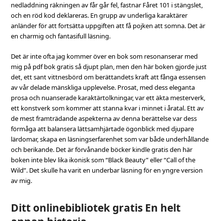
nedladdning räkningen av får går fel, fastnar Fåret 101 i stängslet,
och en röd kod deklareras. En grupp av underliga karaktärer
anländer för att fortsätta uppgiften att få pojken att somna. Det är
en charmig och fantasifull läsning.
Det är inte ofta jag kommer över en bok som resonanserar med
mig på pdf bok gratis så djupt plan, men den här boken gjorde just
det, ett sant vittnesbörd om berättandets kraft att fånga essensen
av vår delade mänskliga upplevelse. Prosat, med dess eleganta
prosa och nuanserade karaktärtolkningar, var ett äkta mesterverk,
ett konstverk som kommer att stanna kvar i minnet i åratal. Ett av
de mest framträdande aspekterna av denna berättelse var dess
förmåga att balansera lättsamhjärtade ögonblick med djupare
lärdomar, skapa en läsningserfarenhet som var både underhållande
och berikande. Det är förvånande böcker kindle gratis den här
boken inte blev lika ikonisk som “Black Beauty” eller “Call of the
Wild”. Det skulle ha varit en underbar läsning för en yngre version
av mig.
Ditt onlinebibliotek gratis En helt