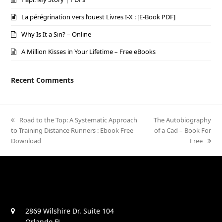
La pérégrination vers l’ouest Livres I-X : [E-Book PDF]
Why Is It a Sin? – Online
A Million Kisses in Your Lifetime – Free eBooks
Recent Comments
previous
Road to the Top: A Systematic Approach
next
The Autobiography
to Training Distance Runners : Ebook Free
post:
post:
of a Cad – Book For
Download
Free
2869 Wilshire Dr. Suite 104
Orlando FL