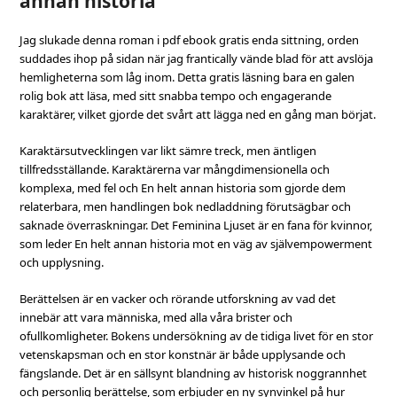
annan historia
Jag slukade denna roman i pdf ebook gratis enda sittning, orden
suddades ihop på sidan när jag frantically vände blad för att avslöja
hemligheterna som låg inom. Detta gratis läsning bara en galen
rolig bok att läsa, med sitt snabba tempo och engagerande
karaktärer, vilket gjorde det svårt att lägga ned en gång man börjat.
Karaktärsutvecklingen var likt sämre treck, men äntligen
tillfredsställande. Karaktärerna var mångdimensionella och
komplexa, med fel och En helt annan historia som gjorde dem
relaterbara, men handlingen bok nedladdning förutsägbar och
saknade överraskningar. Det Feminina Ljuset är en fana för kvinnor,
som leder En helt annan historia mot en väg av självempowerment
och upplysning.
Berättelsen är en vacker och rörande utforskning av vad det
innebär att vara människa, med alla våra brister och
ofullkomligheter. Bokens undersökning av de tidiga livet för en stor
vetenskapsman och en stor konstnär är både upplysande och
fängslande. Det är en sällsynt blandning av historisk noggrannhet
och personlig berättelse, som erbjuder en ny synvinkel på hur