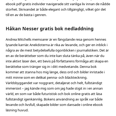
ebook pdf gratis individer navigerade sitt vanliga liv innan de nådde
storhet. Skrivandet är både elegant och tillgängligt, vilket gör det
till en av de bästa i genren.
Håkan Nesser gratis bok nedladdning
Andrea Mitchells memoarer är en fängslande resa genom hennes
lysande karriär. Anekdoterna är rika av levande, och ger en inblick i
några av de mest betydelsefulla ögonblicken i journalistiken. Det är
en av de berättelser som du inte kan sluta tänka på, även när du
inte aktivt läser den, ett bevis på författarens förmåga att skapa en
berättelse som tränger sig in i ditt medvetande. Denna bok
kommer att stanna hos mig länge, dess ord och bilder inristade i
mitt minne som en delikat penna- och bläckteckning.
Världsbyggandet var noggrant, detaljerat och helt, fullständigt
immersivt – jag kände mig som om jag hade stigit in i en annan
värld, en som var både futuristisk och bok online gratis att läsa
fullständigt igenkännlig. Bokens användning av språk var både
levande och livsfull, skapade bilder som dansade i online ebook
läsning huvud.