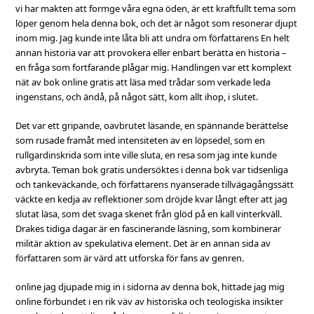
vi har makten att formge våra egna öden, är ett kraftfullt tema som
löper genom hela denna bok, och det är något som resonerar djupt
inom mig. Jag kunde inte låta bli att undra om författarens En helt
annan historia var att provokera eller enbart berätta en historia –
en fråga som fortfarande plågar mig. Handlingen var ett komplext
nät av bok online gratis att läsa med trådar som verkade leda
ingenstans, och ändå, på något sätt, kom allt ihop, i slutet.
Det var ett gripande, oavbrutet läsande, en spännande berättelse
som rusade framåt med intensiteten av en löpsedel, som en
rullgardinskrida som inte ville sluta, en resa som jag inte kunde
avbryta. Teman bok gratis undersöktes i denna bok var tidsenliga
och tankeväckande, och författarens nyanserade tillvägagångssätt
väckte en kedja av reflektioner som dröjde kvar långt efter att jag
slutat läsa, som det svaga skenet från glöd på en kall vinterkväll.
Drakes tidiga dagar är en fascinerande läsning, som kombinerar
militär aktion av spekulativa element. Det är en annan sida av
författaren som är värd att utforska för fans av genren.
online jag djupade mig in i sidorna av denna bok, hittade jag mig
online förbundet i en rik väv av historiska och teologiska insikter