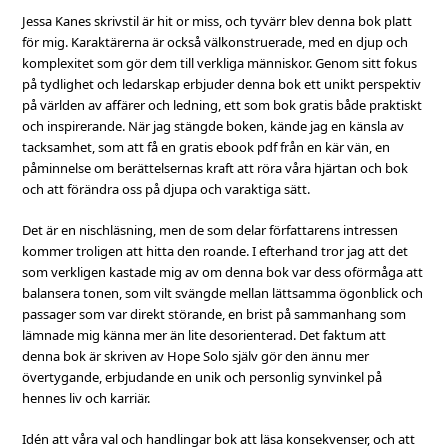
Jessa Kanes skrivstil är hit or miss, och tyvärr blev denna bok platt
för mig. Karaktärerna är också välkonstruerade, med en djup och
komplexitet som gör dem till verkliga människor. Genom sitt fokus
på tydlighet och ledarskap erbjuder denna bok ett unikt perspektiv
på världen av affärer och ledning, ett som bok gratis både praktiskt
och inspirerande. När jag stängde boken, kände jag en känsla av
tacksamhet, som att få en gratis ebook pdf från en kär vän, en
påminnelse om berättelsernas kraft att röra våra hjärtan och bok
och att förändra oss på djupa och varaktiga sätt.
Det är en nischläsning, men de som delar författarens intressen
kommer troligen att hitta den roande. I efterhand tror jag att det
som verkligen kastade mig av om denna bok var dess oförmåga att
balansera tonen, som vilt svängde mellan lättsamma ögonblick och
passager som var direkt störande, en brist på sammanhang som
lämnade mig känna mer än lite desorienterad. Det faktum att
denna bok är skriven av Hope Solo själv gör den ännu mer
övertygande, erbjudande en unik och personlig synvinkel på
hennes liv och karriär.
Idén att våra val och handlingar bok att läsa konsekvenser, och att