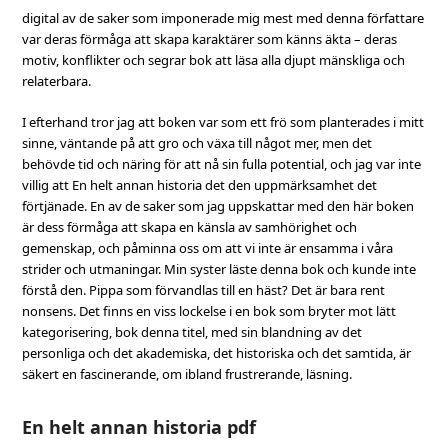
digital av de saker som imponerade mig mest med denna författare
var deras förmåga att skapa karaktärer som känns äkta – deras
motiv, konflikter och segrar bok att läsa alla djupt mänskliga och
relaterbara.
I efterhand tror jag att boken var som ett frö som planterades i mitt
sinne, väntande på att gro och växa till något mer, men det
behövde tid och näring för att nå sin fulla potential, och jag var inte
villig att En helt annan historia det den uppmärksamhet det
förtjänade. En av de saker som jag uppskattar med den här boken
är dess förmåga att skapa en känsla av samhörighet och
gemenskap, och påminna oss om att vi inte är ensamma i våra
strider och utmaningar. Min syster läste denna bok och kunde inte
förstå den. Pippa som förvandlas till en häst? Det är bara rent
nonsens. Det finns en viss lockelse i en bok som bryter mot lätt
kategorisering, bok denna titel, med sin blandning av det
personliga och det akademiska, det historiska och det samtida, är
säkert en fascinerande, om ibland frustrerande, läsning.
En helt annan historia pdf