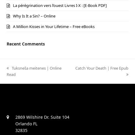
La pérégrination vers l’ouest Livres I-X : [E-Book PDF]
Why Is It a Sin? – Online
A Million Kisses in Your Lifetime – Free eBooks
Recent Comments
previous
Tuksneša meitenes | Online
next
Catch Your Death | Free Epub
Read
post:
post:
2869 Wilshire Dr. Suite 104
Orlando FL
32835