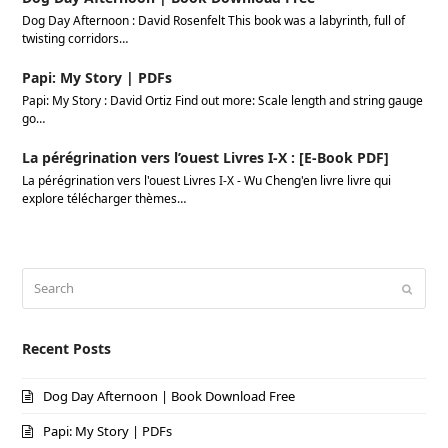
Dog Day Afternoon : David Rosenfelt This book was a labyrinth, full of
twisting corridors…
Papi: My Story | PDFs
Papi: My Story : David Ortiz Find out more: Scale length and string gauge
go…
La pérégrination vers l’ouest Livres I-X : [E-Book PDF]
La pérégrination vers l'ouest Livres I-X - Wu Cheng'en livre livre qui
explore télécharger thèmes…
Search
Submi
Recent Posts
Dog Day Afternoon | Book Download Free
Papi: My Story | PDFs