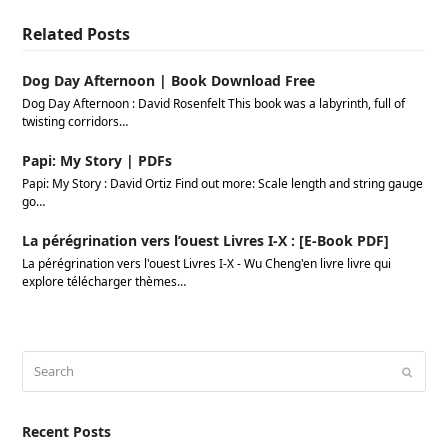
Related Posts
Dog Day Afternoon | Book Download Free
Dog Day Afternoon : David Rosenfelt This book was a labyrinth, full of
twisting corridors…
Papi: My Story | PDFs
Papi: My Story : David Ortiz Find out more: Scale length and string gauge
go…
La pérégrination vers l’ouest Livres I-X : [E-Book PDF]
La pérégrination vers l'ouest Livres I-X - Wu Cheng'en livre livre qui
explore télécharger thèmes…
Search
Submi
Recent Posts