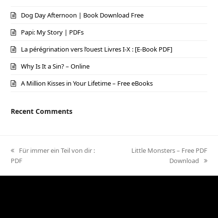
Dog Day Afternoon | Book Download Free
Papi: My Story | PDFs
La pérégrination vers l’ouest Livres I-X : [E-Book PDF]
Why Is It a Sin? – Online
A Million Kisses in Your Lifetime – Free eBooks
Recent Comments
previous
Für immer ein Teil von dir :
next
Little Monsters – Free PDF
PDF
post:
post:
Download