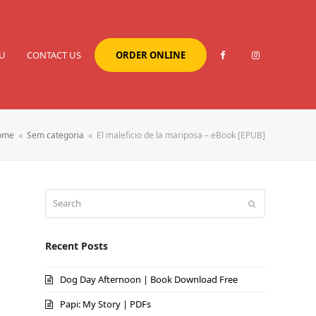
U
CONTACT US
ORDER ONLINE
ome
»
Sem categoria
»
El maleficio de la mariposa – eBook [EPUB]
Search
Submit
Recent Posts
Dog Day Afternoon | Book Download Free
Papi: My Story | PDFs