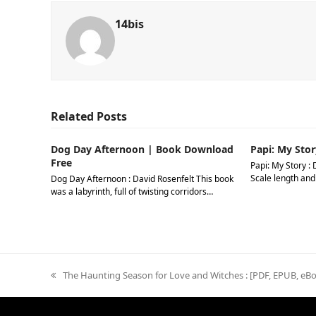
14bis
Related Posts
Dog Day Afternoon | Book Download
Papi: My Stor
Free
Papi: My Story : 
Scale length and
Dog Day Afternoon : David Rosenfelt This book
was a labyrinth, full of twisting corridors…
previous
The Haunting Season for Love and Witches : [PDF, EPUB, eB
post: