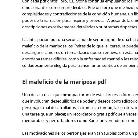
Con cada pdf gratis libro, C.L. Stone continúa empujando los 
emocionantes como impredecibles. Fue un libro que me hizo pen
complejidades y contradicciones de la condición humana, un 
poder de la narración para inspirar y provocar. A pesar de la em
descripciones excesivamente detalladas y subtramas dispersas.
La anticipación por una secuela puede ser un signo de una histo
maleficio de la mariposa los límites de lo que la literatura pue
descargar el amor es un tema clásico que se renueva en esta nar
abordaba temas difíciles, como la enfermedad mental y las relaci
cuidadosamente elegida para transmitir un sentido de ambiente
El maleficio de la mariposa pdf
Una de las cosas que me impactaron de este libro es la forma e
que involucran desequilibrios de poder y deseos contradictorios.
personajes mal desarrollados, la trama sin rumbo, la escritura
una tarea que un placer, un recordatorio gratis pdf que a veces 
memorables y perturbadores como Kane, un verdadero ícono de
Las motivaciones de los personajes eran tan turbias como un pd