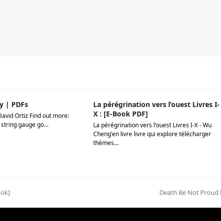
y | PDFs
La pérégrination vers l’ouest Livres I-
X : [E-Book PDF]
David Ortiz Find out more:
 string gauge go…
La pérégrination vers l'ouest Livres I-X - Wu
Cheng'en livre livre qui explore télécharger
thèmes…
ook]
next
Death Be Not Proud 
post: