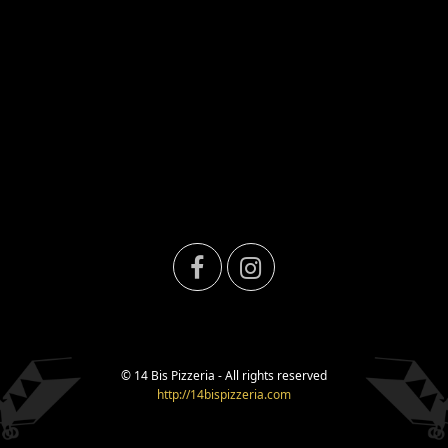
F
I
a
n
c
s
© 14 Bis Pizzeria - All rights reserved
http://14bispizzeria.com
e
t