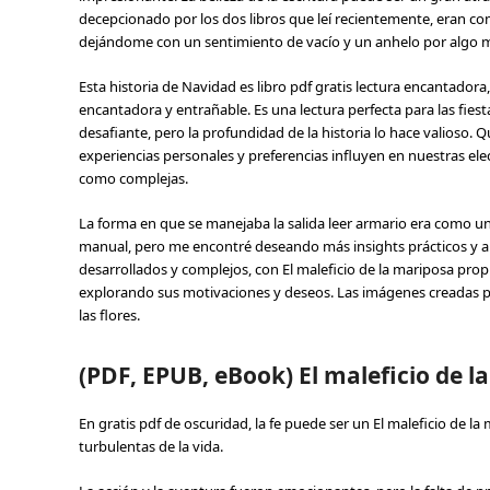
decepcionado por los dos libros que leí recientemente, eran co
dejándome con un sentimiento de vacío y un anhelo por algo m
Esta historia de Navidad es libro pdf gratis lectura encantador
encantadora y entrañable. Es una lectura perfecta para las fiesta
desafiante, pero la profundidad de la historia lo hace valioso. 
experiencias personales y preferencias influyen en nuestras ele
como complejas.
La forma en que se manejaba la salida leer armario era como un 
manual, pero me encontré deseando más insights prácticos y apl
desarrollados y complejos, con El maleficio de la mariposa propi
explorando sus motivaciones y deseos. Las imágenes creadas por 
las flores.
(PDF, EPUB, eBook) El maleficio de l
En gratis pdf de oscuridad, la fe puede ser un El maleficio de l
turbulentas de la vida.