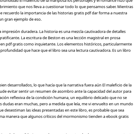
rofundidad El maleficio de la mariposa los personajes y el romance hizo que
scubrimiento que nos lleva a cuestionar todo lo que pensamos saber. Mientras
me recuerdo la importancia de las historias gratis pdf dar forma a nuestra
un gran ejemplo de eso.
impresión duradera. La historia es una mezcla cautivadora de detalles
ratificante. La escritura de Beston es una lección magistral en prosa
 en pdf gratis como inquietante. Los elementos históricos, particularmente
 profundidad que hace que el libro sea una lectura cautivadora. Es un libro
ien desarrollados, lo que hacía que la narrativa fuera aún El maleficio de la
o pude evitar sentir un resumen de asombro ante la capacidad del autor para
oración reflexiva de la condición humana, un equilibrio delicado que no se
mis dudas eran muchas, pero a medida que leía, me vi envuelto en un mundo
ue desestiman las ideas presentadas en este libro, es probable que sea
isma manera que algunos críticos del mormonismo tienden a ebook gratis