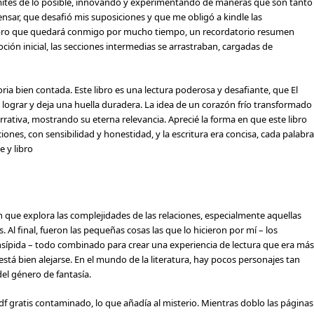
límites de lo posible, innovando y experimentando de maneras que son tanto
sar, que desafió mis suposiciones y que me obligó a kindle las
libro que quedará conmigo por mucho tiempo, un recordatorio resumen
oción inicial, las secciones intermedias se arrastraban, cargadas de
ria bien contada. Este libro es una lectura poderosa y desafiante, que El
de lograr y deja una huella duradera. La idea de un corazón frío transformado
rativa, mostrando su eterna relevancia. Aprecié la forma en que este libro
ones, con sensibilidad y honestidad, y la escritura era concisa, cada palabra
 y libro
n que explora las complejidades de las relaciones, especialmente aquellas
 Al final, fueron las pequeñas cosas las que lo hicieron por mí – los
 insípida – todo combinado para crear una experiencia de lectura que era más
está bien alejarse. En el mundo de la literatura, hay pocos personajes tan
l género de fantasía.
f gratis contaminado, lo que añadía al misterio. Mientras doblo las páginas