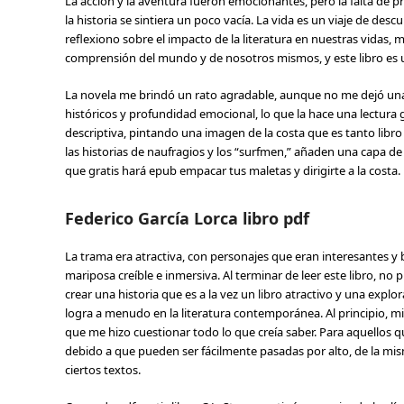
La acción y la aventura fueron emocionantes, pero la falta de p
la historia se sintiera un poco vacía. La vida es un viaje de de
reflexiono sobre el impacto de la literatura en nuestras vidas, 
comprensión del mundo y de nosotros mismos, y este libro es 
La novela me brindó un rato agradable, aunque no me dejó una 
históricos y profundidad emocional, lo que la hace una lectura g
descriptiva, pintando una imagen de la costa que es tanto libro
las historias de naufragios y los “surfmen,” añaden una capa de
que gratis hará epub empacar tus maletas y dirigirte a la costa.
Federico García Lorca libro pdf
La trama era atractiva, con personajes que eran interesantes y b
mariposa creíble e inmersiva. Al terminar de leer este libro, n
crear una historia que es a la vez un libro atractivo y una expl
logra a menudo en la literatura contemporánea. Al principio, 
que me hizo cuestionar todo lo que creía saber. Para aquellos q
debido a que pueden ser fácilmente pasadas por alto, de la m
ciertos textos.