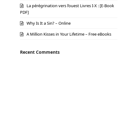
La pérégrination vers l’ouest Livres I-X : [E-Book
PDF]
Why Is It a Sin? – Online
A Million Kisses in Your Lifetime – Free eBooks
Recent Comments